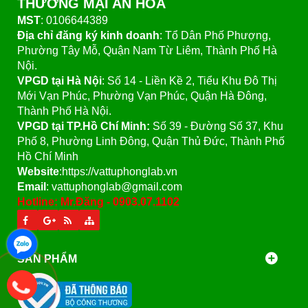
THƯƠNG MẠI AN HÒA
MST
: 0106644389
Địa chỉ đăng ký kinh doanh
: Tổ Dân Phố Phượng,
Phường Tây Mỗ, Quận Nam Từ Liêm, Thành Phố Hà
Nội.
VPGD tại Hà Nội
:
Số 14 - Liền Kề 2, Tiểu Khu Đô Thị
Mới Vạn Phúc, Phường Vạn Phúc, Quận Hà Đông,
Thành Phố Hà Nội.
VPGD tại TP.Hồ Chí Minh:
Số 39 - Đường Số 37, Khu
Phố 8, Phường Linh Đông, Quận Thủ Đức, Thành Phố
Hồ Chí Minh
Website
:https://vattuphonglab.vn
Email
: vattuphonglab@gmail.com
Hotline: Mr.Đăng - 0903.07.1102
SẢN PHẨM