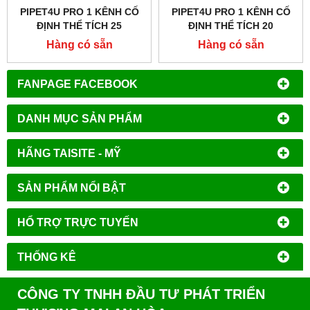
PIPET4U PRO 1 KÊNH CỐ
PIPET4U PRO 1 KÊNH CỐ
ĐỊNH THỂ TÍCH 25
ĐỊNH THỂ TÍCH 20
MICROLIT HÃNG AHN -
MICROLIT HÃNG AHN -
Hàng có sẵn
Hàng có sẵn
ĐỨC
ĐỨC
FANPAGE FACEBOOK
DANH MỤC SẢN PHẨM
HÃNG TAISITE - MỸ
SẢN PHẨM NỔI BẬT
HỔ TRỢ TRỰC TUYẾN
THỐNG KÊ
CÔNG TY TNHH ĐẦU TƯ PHÁT TRIỂN