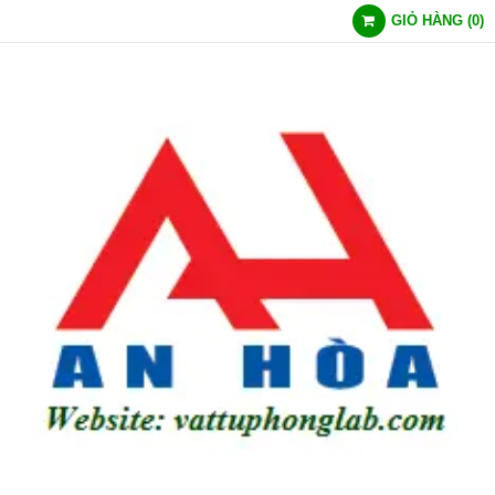
GIỎ HÀNG
(
0
)