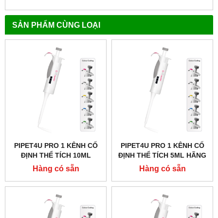
SẢN PHẨM CÙNG LOẠI
PIPET4U PRO 1 KÊNH CỐ
PIPET4U PRO 1 KÊNH CỐ
ĐỊNH THỂ TÍCH 10ML
ĐỊNH THỂ TÍCH 5ML HÃNG
HÃNG AHN - ĐỨC
AHN - ĐỨC
Hàng có sẵn
Hàng có sẵn