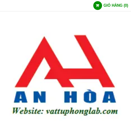
GIỎ HÀNG
(
0
)