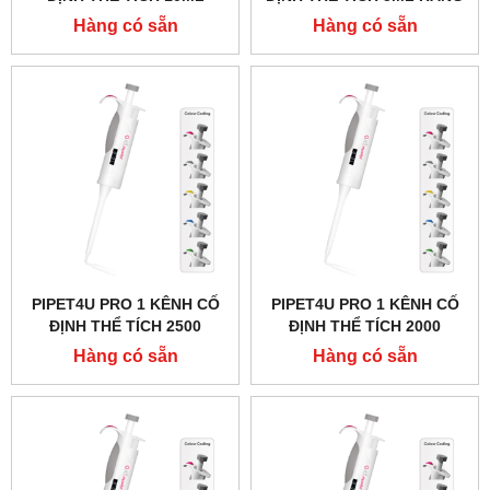
HÃNG AHN - ĐỨC
AHN - ĐỨC
Hàng có sẵn
Hàng có sẵn
PIPET4U PRO 1 KÊNH CỐ
PIPET4U PRO 1 KÊNH CỐ
ĐỊNH THỂ TÍCH 2500
ĐỊNH THỂ TÍCH 2000
MICROLIT (2.5ML) HÃNG
MICROLIT (2ML) HÃNG
Hàng có sẵn
Hàng có sẵn
AHN - ĐỨC
AHN - ĐỨC