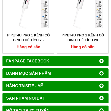
PIPET4U PRO 1 KÊNH CỐ
PIPET4U PRO 1 KÊNH CỐ
ĐỊNH THỂ TÍCH 25
ĐỊNH THỂ TÍCH 20
MICROLIT HÃNG AHN -
MICROLIT HÃNG AHN -
Hàng có sẵn
Hàng có sẵn
ĐỨC
ĐỨC
FANPAGE FACEBOOK
DANH MỤC SẢN PHẨM
HÃNG TAISITE - MỸ
SẢN PHẨM NỔI BẬT
HỔ TRỢ TRỰC TUYẾN