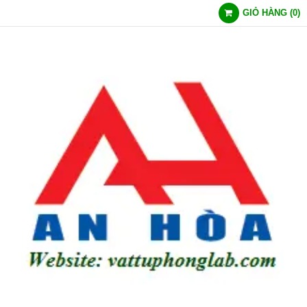
GIỎ HÀNG
(
0
)