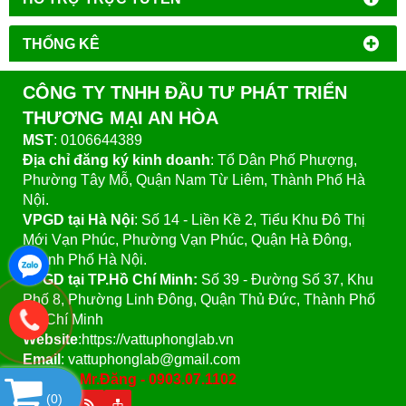
THỐNG KÊ
CÔNG TY TNHH ĐẦU TƯ PHÁT TRIỂN
THƯƠNG MẠI AN HÒA
MST
: 0106644389
Địa chỉ đăng ký kinh doanh
: Tổ Dân Phố Phượng,
Phường Tây Mỗ, Quận Nam Từ Liêm, Thành Phố Hà
Nội.
VPGD tại Hà Nội
:
Số 14 - Liền Kề 2, Tiểu Khu Đô Thị
Mới Vạn Phúc, Phường Vạn Phúc, Quận Hà Đông,
Thành Phố Hà Nội.
VPGD tại TP.Hồ Chí Minh:
Số 39 - Đường Số 37, Khu
Phố 8, Phường Linh Đông, Quận Thủ Đức, Thành Phố
Hồ Chí Minh
Website
:https://vattuphonglab.vn
Email
: vattuphonglab@gmail.com
Hotline: Mr.Đăng - 0903.07.1102
(
0
)