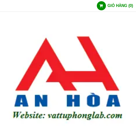
GIỎ HÀNG
(
0
)