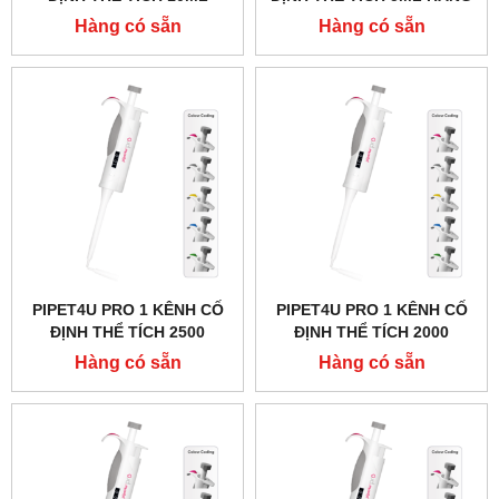
HÃNG AHN - ĐỨC
AHN - ĐỨC
Hàng có sẵn
Hàng có sẵn
PIPET4U PRO 1 KÊNH CỐ
PIPET4U PRO 1 KÊNH CỐ
ĐỊNH THỂ TÍCH 2500
ĐỊNH THỂ TÍCH 2000
MICROLIT (2.5ML) HÃNG
MICROLIT (2ML) HÃNG
Hàng có sẵn
Hàng có sẵn
AHN - ĐỨC
AHN - ĐỨC