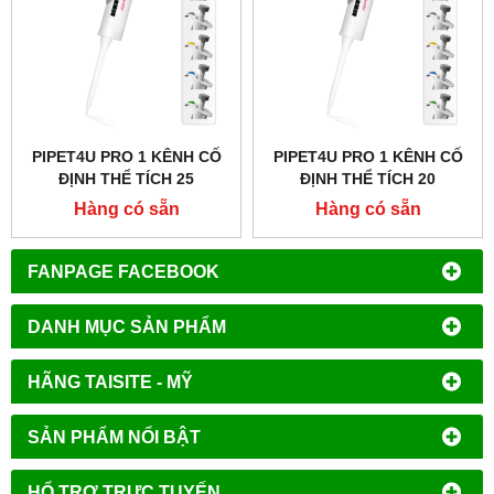
PIPET4U PRO 1 KÊNH CỐ
PIPET4U PRO 1 KÊNH CỐ
ĐỊNH THỂ TÍCH 25
ĐỊNH THỂ TÍCH 20
MICROLIT HÃNG AHN -
MICROLIT HÃNG AHN -
Hàng có sẵn
Hàng có sẵn
ĐỨC
ĐỨC
FANPAGE FACEBOOK
DANH MỤC SẢN PHẨM
HÃNG TAISITE - MỸ
SẢN PHẨM NỔI BẬT
HỔ TRỢ TRỰC TUYẾN