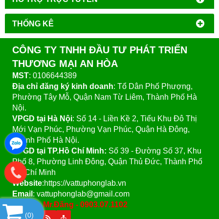
THỐNG KÊ
CÔNG TY TNHH ĐẦU TƯ PHÁT TRIỂN
THƯƠNG MẠI AN HÒA
MST
: 0106644389
Địa chỉ đăng ký kinh doanh
: Tổ Dân Phố Phượng,
Phường Tây Mỗ, Quận Nam Từ Liêm, Thành Phố Hà
Nội.
VPGD tại Hà Nội
:
Số 14 - Liền Kề 2, Tiểu Khu Đô Thị
Mới Vạn Phúc, Phường Vạn Phúc, Quận Hà Đông,
Thành Phố Hà Nội.
VPGD tại TP.Hồ Chí Minh:
Số 39 - Đường Số 37, Khu
Phố 8, Phường Linh Đông, Quận Thủ Đức, Thành Phố
Hồ Chí Minh
Website
:https://vattuphonglab.vn
Email
: vattuphonglab@gmail.com
Hotline: Mr.Đăng - 0903.07.1102
(
0
)