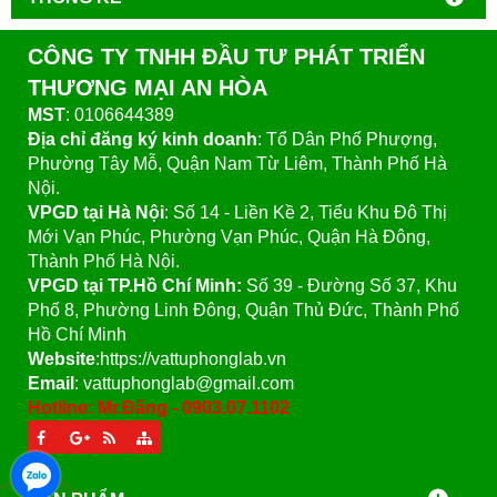
CÔNG TY TNHH ĐẦU TƯ PHÁT TRIỂN
THƯƠNG MẠI AN HÒA
MST
: 0106644389
Địa chỉ đăng ký kinh doanh
: Tổ Dân Phố Phượng,
Phường Tây Mỗ, Quận Nam Từ Liêm, Thành Phố Hà
Nội.
VPGD tại Hà Nội
:
Số 14 - Liền Kề 2, Tiểu Khu Đô Thị
Mới Vạn Phúc, Phường Vạn Phúc, Quận Hà Đông,
Thành Phố Hà Nội.
VPGD tại TP.Hồ Chí Minh:
Số 39 - Đường Số 37, Khu
Phố 8, Phường Linh Đông, Quận Thủ Đức, Thành Phố
Hồ Chí Minh
Website
:https://vattuphonglab.vn
Email
: vattuphonglab@gmail.com
Hotline: Mr.Đăng - 0903.07.1102