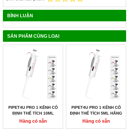
BÌNH LUẬN
SẢN PHẨM CÙNG LOẠI
PIPET4U PRO 1 KÊNH CỐ
PIPET4U PRO 1 KÊNH CỐ
ĐỊNH THỂ TÍCH 10ML
ĐỊNH THỂ TÍCH 5ML HÃNG
HÃNG AHN - ĐỨC
AHN - ĐỨC
Hàng có sẵn
Hàng có sẵn