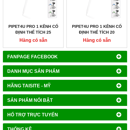
PIPET4U PRO 1 KÊNH CỐ
PIPET4U PRO 1 KÊNH CỐ
ĐỊNH THỂ TÍCH 25
ĐỊNH THỂ TÍCH 20
MICROLIT HÃNG AHN -
MICROLIT HÃNG AHN -
Hàng có sẵn
Hàng có sẵn
ĐỨC
ĐỨC
FANPAGE FACEBOOK
DANH MỤC SẢN PHẨM
HÃNG TAISITE - MỸ
SẢN PHẨM NỔI BẬT
HỔ TRỢ TRỰC TUYẾN
THỐNG KÊ