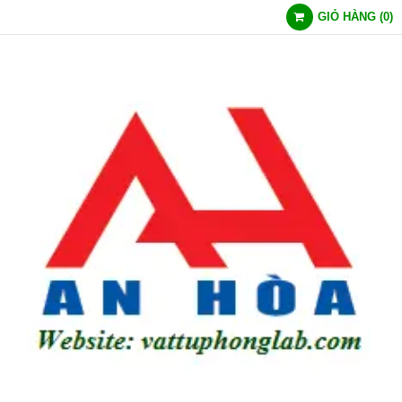
GIỎ HÀNG
(
0
)