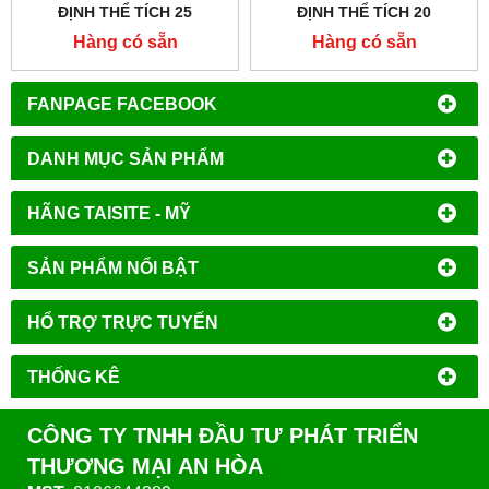
ĐỊNH THỂ TÍCH 25
ĐỊNH THỂ TÍCH 20
MICROLIT HÃNG AHN -
MICROLIT HÃNG AHN -
Hàng có sẵn
Hàng có sẵn
ĐỨC
ĐỨC
FANPAGE FACEBOOK
DANH MỤC SẢN PHẨM
HÃNG TAISITE - MỸ
SẢN PHẨM NỔI BẬT
HỔ TRỢ TRỰC TUYẾN
THỐNG KÊ
CÔNG TY TNHH ĐẦU TƯ PHÁT TRIỂN
THƯƠNG MẠI AN HÒA