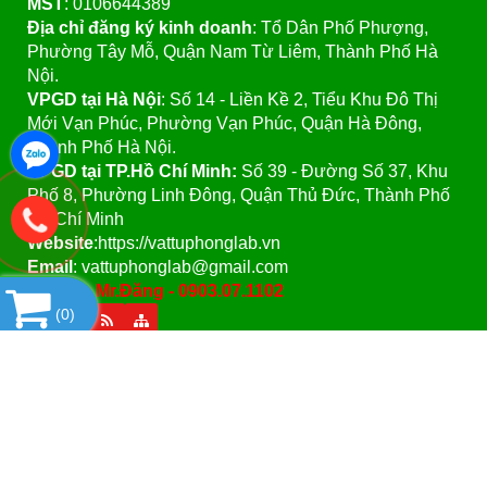
MST
: 0106644389
Địa chỉ đăng ký kinh doanh
: Tổ Dân Phố Phượng,
Phường Tây Mỗ, Quận Nam Từ Liêm, Thành Phố Hà
Nội.
VPGD tại Hà Nội
:
Số 14 - Liền Kề 2, Tiểu Khu Đô Thị
Mới Vạn Phúc, Phường Vạn Phúc, Quận Hà Đông,
Thành Phố Hà Nội.
VPGD tại TP.Hồ Chí Minh:
Số 39 - Đường Số 37, Khu
Phố 8, Phường Linh Đông, Quận Thủ Đức, Thành Phố
Hồ Chí Minh
Website
:https://vattuphonglab.vn
Email
: vattuphonglab@gmail.com
Hotline: Mr.Đăng - 0903.07.1102
(
0
)
SẢN PHẨM