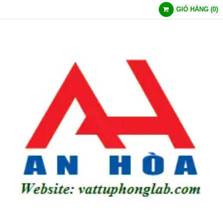
GIỎ HÀNG
(
0
)