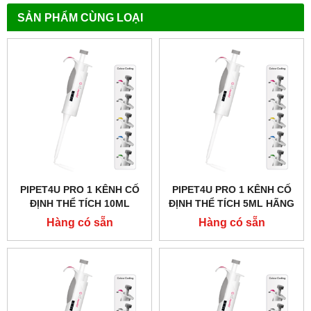
SẢN PHẨM CÙNG LOẠI
PIPET4U PRO 1 KÊNH CỐ
PIPET4U PRO 1 KÊNH CỐ
ĐỊNH THỂ TÍCH 10ML
ĐỊNH THỂ TÍCH 5ML HÃNG
HÃNG AHN - ĐỨC
AHN - ĐỨC
Hàng có sẵn
Hàng có sẵn