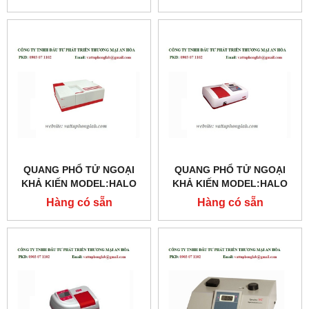
QUANG PHỔ TỬ NGOẠI
QUANG PHỔ TỬ NGOẠI
KHẢ KIẾN MODEL:HALO
KHẢ KIẾN MODEL:HALO
DB-30
SB-10
Hàng có sẵn
Hàng có sẵn