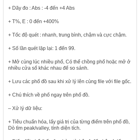
+ Dãy đo : Abs : -4 đến +4 Abs
+ T%, E : 0 đến +400%
+ Tốc độ quét : nhanh, trung bình, chậm và cực chậm.
+ Số lần quét lặp lại: 1 đến 99.
+ Mở cùng lúc nhiều phổ, Có thể chồng phổ hoặc mở ở
nhiều cửa sổ khác nhau để so sánh.
+ Lưu các phổ đồ sau khi xử lý lên cùng file với file gốc.
+ Chú thích về phổ ngay trên phổ đồ.
– Xử lý dữ liệu:
+ Tiêu chuẩn hóa, lấy giá trị của từng điểm trên phổ đồ,
Dò tìm peak/valley, tính diện tích.