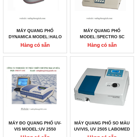
MÁY QUANG PHỔ
MÁY QUANG PHỔ
DYNAMICA MODEL:HALO
MODEL:SPECTRO SC
VIS 10
Hàng có sẵn
Hàng có sẵn
MÁY ĐO QUANG PHỔ UV-
MÁY QUANG PHỔ SO MÀU
VIS MODEL:UV 2550
UV/VIS, UV 2505 LABOMED
MỸ