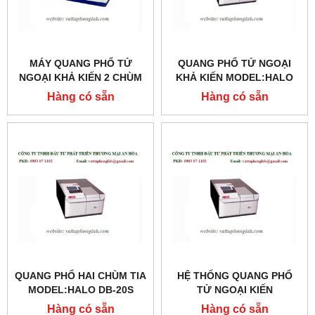
MÁY QUANG PHỔ TỬ
QUANG PHỔ TỬ NGOẠI
NGOẠI KHẢ KIẾN 2 CHÙM
KHẢ KIẾN MODEL:HALO
TIA MODEL:6850
RB-10
Hàng có sẵn
Hàng có sẵn
QUANG PHỔ HAI CHÙM TIA
HỆ THỐNG QUANG PHỔ
MODEL:HALO DB-20S
TỬ NGOẠI KIẾN
MODEL:HALO DB-20
Hàng có sẵn
Hàng có sẵn