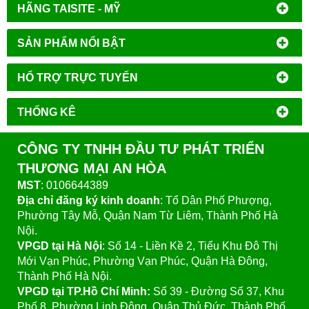
HÃNG TAISITE - MỸ
SẢN PHẨM NỔI BẬT
HỔ TRỢ TRỰC TUYẾN
THỐNG KÊ
CÔNG TY TNHH ĐẦU TƯ PHÁT TRIỂN
THƯƠNG MẠI AN HÒA
MST
: 0106644389
Địa chỉ đăng ký kinh doanh
: Tổ Dân Phố Phượng,
Phường Tây Mỗ, Quận Nam Từ Liêm, Thành Phố Hà
Nội.
VPGD tại Hà Nội
:
Số 14 - Liền Kề 2, Tiểu Khu Đô Thị
Mới Vạn Phúc, Phường Vạn Phúc, Quận Hà Đông,
Thành Phố Hà Nội.
VPGD tại TP.Hồ Chí Minh:
Số 39 - Đường Số 37, Khu
Phố 8, Phường Linh Đông, Quận Thủ Đức, Thành Phố