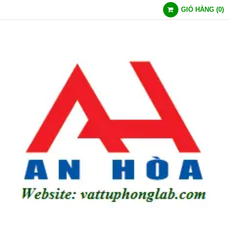
GIỎ HÀNG
(
0
)