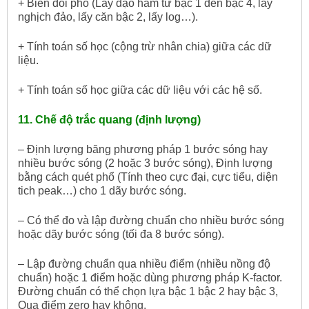
+ Biến đổi phổ (Lấy đạo hàm từ bậc 1 đến bậc 4, lấy
nghịch đảo, lấy căn bậc 2, lấy log…).
+ Tính toán số học (cộng trừ nhân chia) giữa các dữ
liệu.
+ Tính toán số học giữa các dữ liệu với các hệ số.
11. Chế độ trắc quang (định lượng)
– Định lượng băng phương pháp 1 bước sóng hay
nhiều bước sóng (2 hoặc 3 bước sóng), Định lượng
bằng cách quét phổ (Tính theo cực đại, cực tiểu, diện
tich peak…) cho 1 dãy bước sóng.
– Có thể đo và lập đường chuẩn cho nhiều bước sóng
hoặc dãy bước sóng (tối đa 8 bước sóng).
– Lập đường chuẩn qua nhiều điểm (nhiều nồng độ
chuẩn) hoặc 1 điểm hoặc dùng phương pháp K-factor.
Đường chuẩn có thể chọn lựa bậc 1 bậc 2 hay bậc 3,
Qua điểm zero hay không.