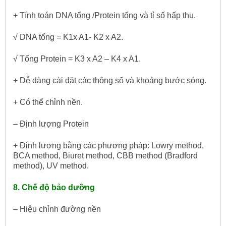
+ Tính toán DNA tổng /Protein tổng và tỉ số hấp thu.
√ DNA tổng = K1x A1- K2 x A2.
√ Tổng Protein = K3 x A2 – K4 x A1.
+ Dễ dàng cài đặt các thông số và khoảng bước sóng.
+ Có thể chỉnh nền.
– Định lượng Protein
+ Định lượng bằng các phương pháp: Lowry method,
BCA method, Biuret method, CBB method (Bradford
method), UV method.
8. Chế độ bảo dưỡng
– Hiệu chỉnh đường nền