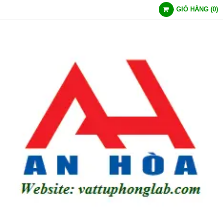
GIỎ HÀNG
(
0
)