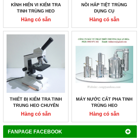
KÍNH HIỂN VI KIỂM TRA
NỒI HẤP TIỆT TRÙNG
TINH TRÙNG HEO
DỤNG CỤ
Hàng có sẵn
Hàng có sẵn
THIẾT BỊ KIỂM TRA TINH
MÁY NƯỚC CẤT PHA TINH
TRUNG HEO CHUYÊN
TRÙNG HEO
DỤNG
Hàng có sẵn
Hàng có sẵn
FANPAGE FACEBOOK