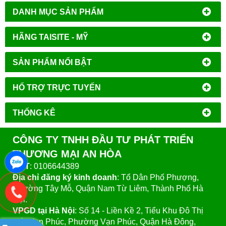
DANH MỤC SẢN PHẨM
HÃNG TAISITE - MỸ
SẢN PHẨM NỔI BẬT
HỔ TRỢ TRỰC TUYẾN
THỐNG KÊ
CÔNG TY TNHH ĐẦU TƯ PHÁT TRIỂN
THƯƠNG MẠI AN HÒA
MST
: 0106644389
Địa chỉ đăng ký kinh doanh
: Tổ Dân Phố Phượng,
Phường Tây Mỗ, Quận Nam Từ Liêm, Thành Phố Hà
Nội.
VPGD tại Hà Nội
:
Số 14 - Liền Kề 2, Tiểu Khu Đô Thị
Mới Vạn Phúc, Phường Vạn Phúc, Quận Hà Đông,