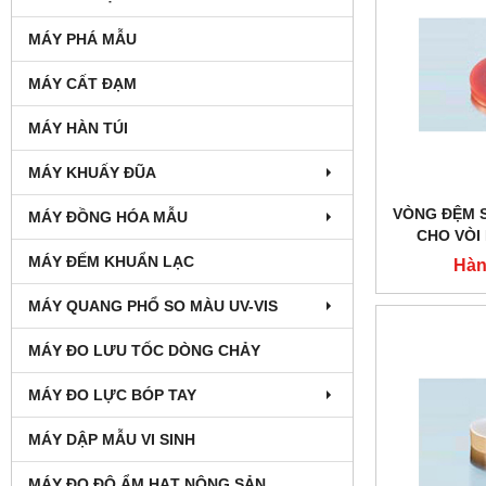
MÁY PHÁ MẪU
MÁY CẤT ĐẠM
MÁY HÀN TÚI
MÁY KHUẤY ĐŨA
VÒNG ĐỆM 
MÁY ĐỒNG HÓA MẪU
CHO VÒI 
MÁY ĐẾM KHUẨN LẠC
Hàn
MÁY QUANG PHỔ SO MÀU UV-VIS
MÁY ĐO LƯU TỐC DÒNG CHẢY
MÁY ĐO LỰC BÓP TAY
MÁY DẬP MẪU VI SINH
MÁY ĐO ĐỘ ẨM HẠT NÔNG SẢN