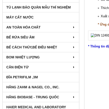
TỦ LẠNH BẢO QUẢN MẪU THÍ NGHIỆM
Thích
Xuất
MÁY CẤT NƯỚC
* Ứng 
AN TOÀN HÓA CHẤT
BỂ RỬA SIÊU ÂM
* Thông tin đ
BỂ CÁCH THỦY,BỂ ĐIỀU NHIỆT
BOM NHIỆT LƯỢNG
CÂN ĐIỆN TỬ
ĐĨA PETRIFILM ,3M
HÃNG ZAHM & NAGEL CO., INC.
HÃNG BIOBASE - TRUNG QUỐC
HAIER MEDICAL AND LABORATORY