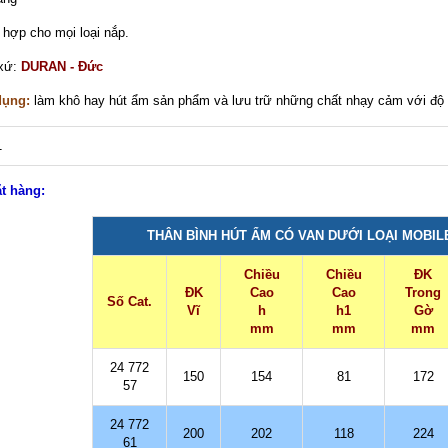
 hợp cho mọi loại nắp.
 xứ:
DURAN - Đức
dụng:
làm khô hay hút ẩm sản phẩm và lưu trữ những chất nhạy cảm với độ
ặt hàng:
THÂN BÌNH HÚT ẨM CÓ VAN DƯỚI LOẠI MOBILE
Chiều
Chiều
ĐK
ĐK
Cao
Cao
Trong
Số Cat.
Vĩ
h
h
1
Gờ
mm
mm
mm
24 772
150
154
81
172
57
24 772
200
202
118
224
61