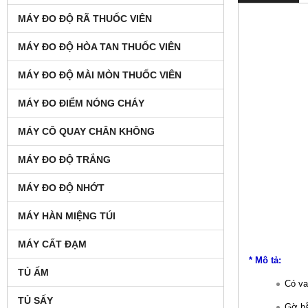
MÁY ĐO ĐỘ RÃ THUỐC VIÊN
MÁY ĐO ĐỘ HÒA TAN THUỐC VIÊN
MÁY ĐO ĐỘ MÀI MÒN THUỐC VIÊN
MÁY ĐO ĐIỂM NÓNG CHÁY
MÁY CÔ QUAY CHÂN KHÔNG
MÁY ĐO ĐỘ TRẮNG
MÁY ĐO ĐỘ NHỚT
MÁY HÀN MIỆNG TÚI
MÁY CẤT ĐẠM
* Mô tả:
TỦ ẤM
Có va
TỦ SẤY
Gờ b