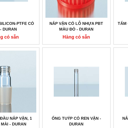
SILICON-PTFE CÓ
NẮP VẶN CÓ LỖ NHỰA PBT
TẤM 
 - DURAN
MÀU ĐỎ - DURAN
g có sẵn
Hàng có sẵn
 ĐẦU NẮP VẶN, 1
ỐNG TUÝP CÓ REN VẶN -
NẮ
 MÀI - DURAN
DURAN