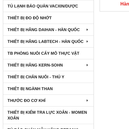
Hàn
TỦ LẠNH BẢO QUẢN VACXIN/DƯỢC
THIẾT BỊ ĐO ĐỘ NHỚT
THIẾT BỊ HÃNG DAIHAN - HÀN QUỐC
THIẾT BỊ HÃNG LABTECH - HÀN QUỐC
TB PHÒNG NUÔI CẤY MÔ THỰC VẬT
THIẾT BỊ HÃNG KERN-SOHN
THIẾT BỊ CHĂN NUÔI - THÚ Y
THIẾT BỊ NGÀNH THAN
THƯỚC ĐO CƠ KHÍ
THIẾT BỊ KIỂM TRA LỰC XOẮN - MOMEN
XOẮN