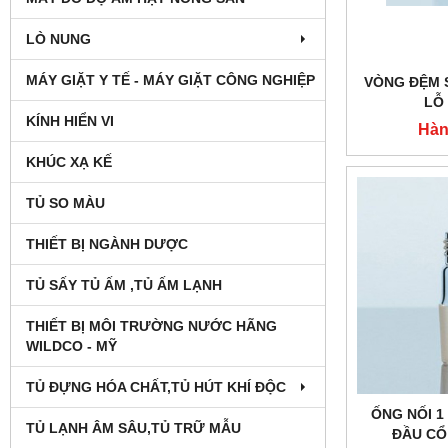
LÒ NUNG
MÁY GIẶT Y TẾ - MÁY GIẶT CÔNG NGHIỆP
VÒNG ĐỆM 
LỖ
KÍNH HIỂN VI
Hàn
KHÚC XẠ KẾ
TỦ SO MÀU
THIẾT BỊ NGÀNH DƯỢC
TỦ SẤY TỦ ẤM ,TỦ ẤM LẠNH
THIẾT BỊ MÔI TRƯỜNG NƯỚC HÃNG
WILDCO - MỸ
TỦ ĐỰNG HÓA CHẤT,TỦ HÚT KHÍ ĐỘC
ỐNG NỐI 1
TỦ LẠNH ÂM SÂU,TỦ TRỮ MẪU
ĐẦU CỔ