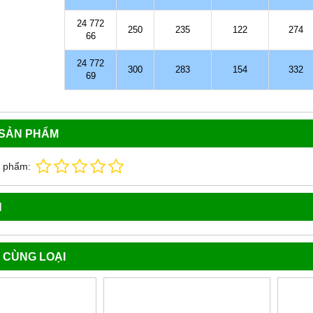
24 772
250
235
122
274
66
24 772
300
283
154
332
69
 SẢN PHẨM
n phẩm:
N
 CÙNG LOẠI