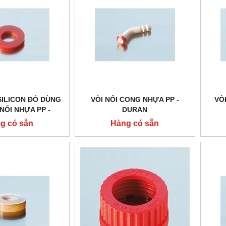
SILICON ĐỎ DÙNG
VÒI NỐI CONG NHỰA PP -
VÒ
NỐI NHỰA PP -
DURAN
DURAN
g có sẵn
Hàng có sẵn