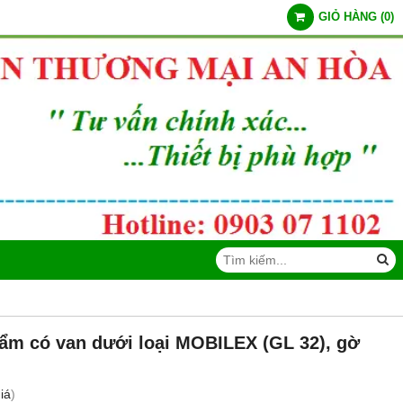
GIỎ HÀNG
(
0
)
 ẩm có van dưới loại MOBILEX (GL 32), gờ
iá
)