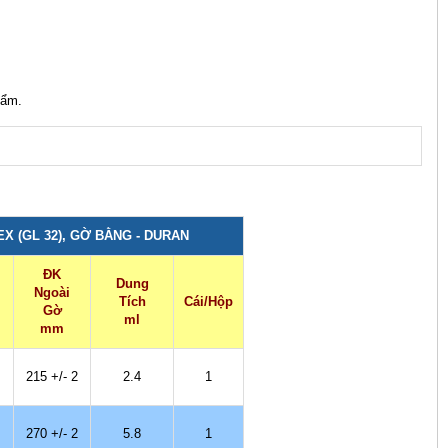
 ẩm.
X (GL 32), GỜ BẰNG - DURAN
ĐK
Dung
Ngoài
Tích
Cái/Hộp
Gờ
ml
mm
215 +/- 2
2.4
1
270 +/- 2
5.8
1