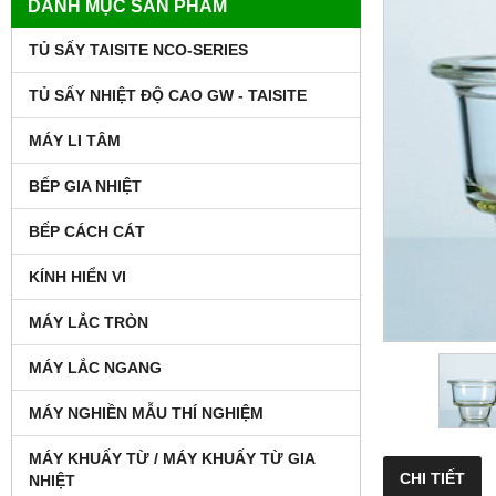
DANH MỤC SẢN PHẨM
TỦ SẤY TAISITE NCO-SERIES
TỦ SẤY NHIỆT ĐỘ CAO GW - TAISITE
MÁY LI TÂM
BẾP GIA NHIỆT
BẾP CÁCH CÁT
KÍNH HIỂN VI
MÁY LẮC TRÒN
MÁY LẮC NGANG
MÁY NGHIỀN MẪU THÍ NGHIỆM
MÁY KHUẤY TỪ / MÁY KHUẤY TỪ GIA
CHI TIẾT
NHIỆT