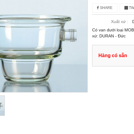
SHARE
TW
Xuất xứ :
Có van dưới loại MOB
xứ: DURAN - Đức
Hàng có sẵn