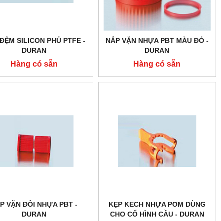
ĐỆM SILICON PHỦ PTFE -
NẮP VẶN NHỰA PBT MÀU ĐỎ -
DURAN
DURAN
Hàng có sẵn
Hàng có sẵn
P VẶN ĐÔI NHỰA PBT -
KẸP KECH NHỰA POM DÙNG
DURAN
CHO CỔ HÌNH CẦU - DURAN