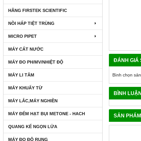
HÃNG FIRSTEK SCIENTIFIC
NỒI HẤP TIỆT TRÙNG
MICRO PIPET
MÁY CẤT NƯỚC
ĐÁNH GIÁ
MÁY ĐO PH/MV/NHIỆT ĐỘ
Bình chọn sả
MÁY LI TÂM
MÁY KHUẤY TỪ
BÌNH LUẬ
MÁY LẮC,MÁY NGHIỀN
MÁY ĐẾM HẠT BỤI METONE - HACH
SẢN PHẨM
QUANG KẾ NGỌN LỬA
MÁY ĐO ĐỘ RUNG