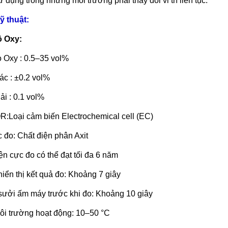
dụng trong những môi trường phải thay đổi vi trí liên tục.
ỹ thuật:
 Oxy:
o Oxy : 0.5–35 vol%
ác : ±0.2 vol%
ải : 0.1 vol%
R:
Loại cảm biến Electrochemical cell (EC)
c đo: Chất điện phân Axit
iện cực đo có thể đạt tối đa 6 năm
hiển thị kết quả đo: Khoảng 7 giây
 sưởi ấm máy trước khi đo: Khoảng 10 giây
môi trường hoạt động: 10–50 °C