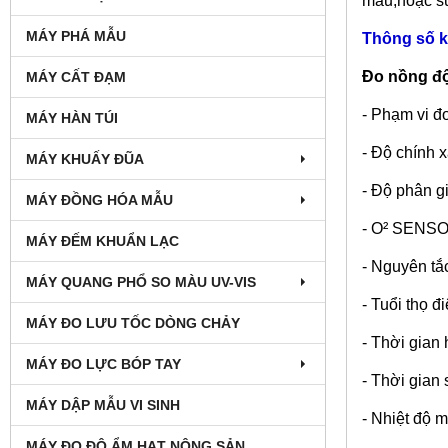
mẫu,hoặc sử 
MÁY PHÁ MẪU
Thông số k
Đo nồng độ
MÁY CẤT ĐẠM
- Phạm vi đ
MÁY HÀN TÚI
- Độ chính x
MÁY KHUẤY ĐŨA
- Độ phân gi
MÁY ĐỒNG HÓA MẪU
- O² SENSO
MÁY ĐẾM KHUẨN LẠC
- Nguyên tắ
MÁY QUANG PHỔ SO MÀU UV-VIS
- Tuổi thọ đ
MÁY ĐO LƯU TỐC DÒNG CHẢY
- Thời gian 
MÁY ĐO LỰC BÓP TAY
- Thời gian
MÁY DẬP MẪU VI SINH
- Nhiệt độ 
MÁY ĐO ĐỘ ẨM HẠT NÔNG SẢN