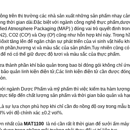
công trên thị trường các nhà sản xuất những sản phẩm nhạy 
ong thời gian dài.Đặc biệt với ngành công nghệ thực phẩm,dư
ied Atmosphere Packaging (MAP) ) đóng vai trò quyết định tron
 (N2), CO2 (CO²) và Oxy (O²) cũng như hỗn hợp khí này. Trong hầ
ôxit tăng lên để ngăn chặn sự phát triển của vi sinh vật hiếu 
ành phần,hương vị và màu sắc của sản phẩm.Tuy nhiên cũng có 
ì để nó có thể giữ được độ tươi và màu sắc của thực phẩm.
 tra thành phần khí bảo quản trong bao bì đóng gói không chỉ 
 bảo quản linh kiện điện tử,Các linh kiện điện tử cần được đóng
òn.
với ngành Dược Phẩm và mỹ phẩm thì việc kiểm tra hàm lượng k
rực tiếp đến chất lượng sản phẩm và thời gian bảo quản và h
à sự lựa chọn phù hợp khi chỉ cần đo nồng độ oxy trong mẫu b
ol% với độ chính xác ±0.2 vol%.
ớn nhất của
MAT1100
là nó cần rất ít thời gian để sưởi ấm máy