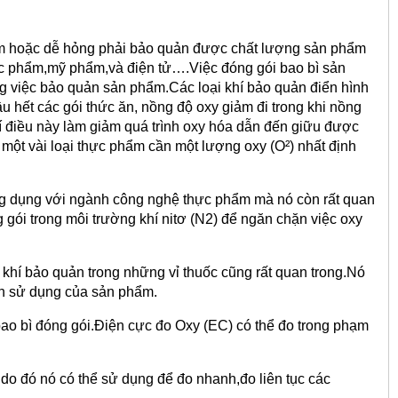
cảm hoặc dễ hỏng phải bảo quản được chất lượng sản phẩm
ợc phẩm,mỹ phẩm,và điện tử….Việc đóng gói bao bì sản
g việc bảo quản sản phẩm.Các loại khí bảo quản điển hình
u hết các gói thức ăn, nồng độ oxy giảm đi trong khi nồng
khí điều này làm giảm quá trình oxy hóa dẫn đến giữu được
một vài loại thực phẩm cần một lượng oxy (O²) nhất định
ứng dụng với ngành công nghệ thực phẩm mà nó còn rất quan
 gói trong môi trường khí nitơ (N2) để ngăn chặn việc oxy
hí bảo quản trong những vỉ thuốc cũng rất quan trong.Nó
ạn sử dụng của sản phẩm.
ao bì đóng gói.Điện cực đo Oxy (EC) có thể đo trong phạm
 do đó nó có thể sử dụng để đo nhanh,đo liên tục các