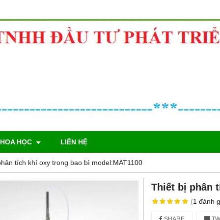
KHOA HỌC
LIÊN HỆ
 phân tích khí oxy trong bao bì model:MAT1100
Thiết bị phân 
(
1
đánh g
SHARE
TW