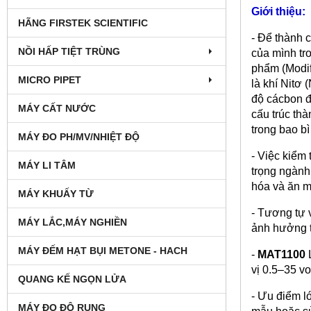
Giới thiệu:
HÃNG FIRSTEK SCIENTIFIC
- Để thành 
NỒI HẤP TIỆT TRÙNG
của mình tr
phẩm (Modif
MICRO PIPET
là khí Nitơ
độ cácbon đi
MÁY CẤT NƯỚC
cấu trúc th
trong bao b
MÁY ĐO PH/MV/NHIỆT ĐỘ
- Việc kiểm
MÁY LI TÂM
trọng ngành
hóa và ăn m
MÁY KHUẤY TỪ
- Tương tự 
MÁY LẮC,MÁY NGHIỀN
ảnh hưởng t
MÁY ĐẾM HẠT BỤI METONE - HACH
-
MAT1100
L
vị 0.5–35 v
QUANG KẾ NGỌN LỬA
- Ưu điểm l
MÁY ĐO ĐỘ RUNG