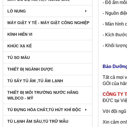
- Độ ẩm môi
LÒ NUNG
- Nguồn điệ
MÁY GIẶT Y TẾ - MÁY GIẶT CÔNG NGHIỆP
- Màn hình 
KÍNH HIỂN VI
- Kích thư
- Khối lượng
KHÚC XẠ KẾ
TỦ SO MÀU
Bảo Dưỡng
THIẾT BỊ NGÀNH DƯỢC
Tất cả mọi
TỦ SẤY TỦ ẤM ,TỦ ẤM LẠNH
GÓI của hãn
THIẾT BỊ MÔI TRƯỜNG NƯỚC HÃNG
CÔNG TY T
WILDCO - MỸ
ĐỨC tại Vi
TỦ ĐỰNG HÓA CHẤT,TỦ HÚT KHÍ ĐỘC
Với đội ngũ
TỦ LẠNH ÂM SÂU,TỦ TRỮ MẪU
Xin cảm ơn!