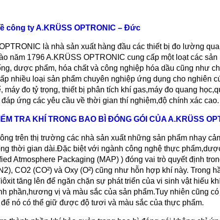
 về công ty A.KRÜSS OPTRONIC – Đức
PTRONIC là nhà sản xuất hàng đầu các thiết bị đo lường quang
ào năm 1796 A.KRÜSS OPTRONIC cung cấp một loạt các sản ph
ống, dược phẩm, hóa chất và công nghiệp hóa dầu cũng như 
ấp nhiều loại sản phẩm chuyên nghiệp ứng dụng cho nghiên cứ
, máy đo tỷ trọng, thiết bị phân tích khí gas,máy đo quang học,
p ứng các yêu cầu về thời gian thí nghiệm,độ chính xác cao.
KIỂM TRA KHÍ TRONG BAO BÌ ĐÓNG GÓI CỦA A.KRÜSS O
công trên thị trường các nhà sản xuất những sản phẩm nhạy 
ong thời gian dài.Đặc biệt với ngành công nghệ thực phẩm,dư
ied Atmosphere Packaging (MAP) ) đóng vai trò quyết định tron
 (N2), CO2 (CO²) và Oxy (O²) cũng như hỗn hợp khí này. Trong hầ
ôxit tăng lên để ngăn chặn sự phát triển của vi sinh vật hiếu 
ành phần,hương vị và màu sắc của sản phẩm.Tuy nhiên cũng có 
ì để nó có thể giữ được độ tươi và màu sắc của thực phẩm.