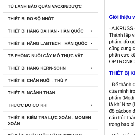
TỦ LẠNH BẢO QUẢN VACXIN/DƯỢC
Giới thiệu
THIẾT BỊ ĐO ĐỘ NHỚT
- A.KRÜSS O
THIẾT BỊ HÃNG DAIHAN - HÀN QUỐC
Thành lập v
phẩm, đồ u
THIẾT BỊ HÃNG LABTECH - HÀN QUỐC
cũng cung c
phân cực kế
TB PHÒNG NUÔI CẤY MÔ THỰC VẬT
OPTRONIC đá
THIẾT BỊ HÃNG KERN-SOHN
THIẾT BỊ 
THIẾT BỊ CHĂN NUÔI - THÚ Y
- Để thành 
của mình tr
THIẾT BỊ NGÀNH THAN
phẩm (Modif
là khí Nitơ
THƯỚC ĐO CƠ KHÍ
độ cácbon đi
cấu trúc th
THIẾT BỊ KIỂM TRA LỰC XOẮN - MOMEN
XOẮN
trong bao b