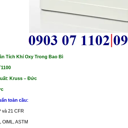
hân Tích Khí Oxy Trong Bao Bì
T1100
uất: Kruss – Đức
ức
uẩn toàn cầu:
P và 21 CFR
n, OIML, ASTM