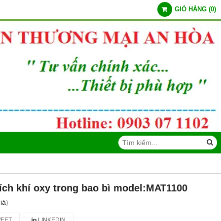
GIỎ HÀNG
(
0
)
tích khí oxy trong bao bì model:MAT1100
iá
)
EET
LINKEDIN