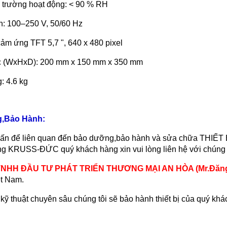
 trường hoạt động: < 90 % RH
n: 100–250 V, 50/60 Hz
cảm ứng TFT 5,7 ", 640 x 480 pixel
ớc (WxHxD): 200 mm x 150 mm x 350 mm
: 4.6 kg
,Bảo Hành:
 vấn để liên quan đến bảo dưỡng,bảo hành và sửa chữa THIẾ
g KRUSS-ĐỨC quý khách hàng xin vui lòng liên hệ với chúng t
NHH ĐẦU TƯ PHÁT TRIỂN THƯƠNG MẠI AN HÒA (Mr.Đăng -
ệt Nam.
 kỹ thuật chuyên sâu chúng tôi sẽ bảo hành thiết bị của quý kh