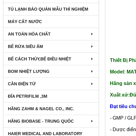
TỦ LẠNH BẢO QUẢN MẪU THÍ NGHIỆM
MÁY CẤT NƯỚC
AN TOÀN HÓA CHẤT
BỂ RỬA SIÊU ÂM
BỂ CÁCH THỦY,BỂ ĐIỀU NHIỆT
Thiết Bị P
BOM NHIỆT LƯỢNG
Model: MA
Hãng sản x
CÂN ĐIỆN TỬ
Xuất xứ:Đ
ĐĨA PETRIFILM ,3M
Đạt tiêu ch
HÃNG ZAHM & NAGEL CO., INC.
- GMP / GL
HÃNG BIOBASE - TRUNG QUỐC
- Dược điể
HAIER MEDICAL AND LABORATORY