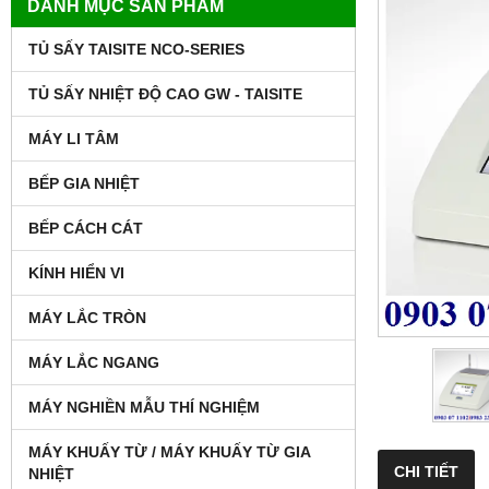
DANH MỤC SẢN PHẨM
TỦ SẤY TAISITE NCO-SERIES
TỦ SẤY NHIỆT ĐỘ CAO GW - TAISITE
MÁY LI TÂM
BẾP GIA NHIỆT
BẾP CÁCH CÁT
KÍNH HIỂN VI
MÁY LẮC TRÒN
MÁY LẮC NGANG
MÁY NGHIỀN MẪU THÍ NGHIỆM
MÁY KHUẤY TỪ / MÁY KHUẤY TỪ GIA
CHI TIẾT
NHIỆT