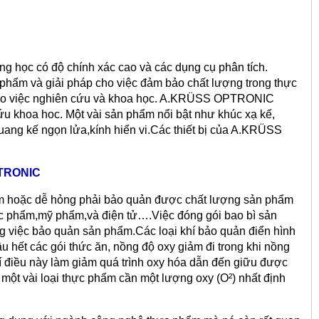
 học có độ chính xác cao và các dụng cụ phân tích.
ẩm và giải pháp cho việc đảm bảo chất lượng trong thực
cho việc nghiên cứu và khoa học. A.KRÜSS OPTRONIC
u khoa hoc. Một vài sản phẩm nổi bật như khúc xạ kế,
quang kế ngọn lửa,kính hiển vi.Các thiết bị của A.KRÜSS
PTRONIC
cảm hoặc dễ hỏng phải bảo quản được chất lượng sản phẩm
ợc phẩm,mỹ phẩm,và điện tử….Việc đóng gói bao bì sản
g việc bảo quản sản phẩm.Các loại khí bảo quản điển hình
u hết các gói thức ăn, nồng độ oxy giảm đi trong khi nồng
khí điều này làm giảm quá trình oxy hóa dẫn đến giữu được
một vài loại thực phẩm cần một lượng oxy (O²) nhất định