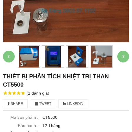
‹
›
THIẾT BỊ PHÂN TÍCH NHIỆT TRỊ THAN
CT5500
(
1
đánh giá
)
SHARE
TWEET
LINKEDIN
Mã sản phẩm :
CT5500
Bảo hành :
12 Tháng