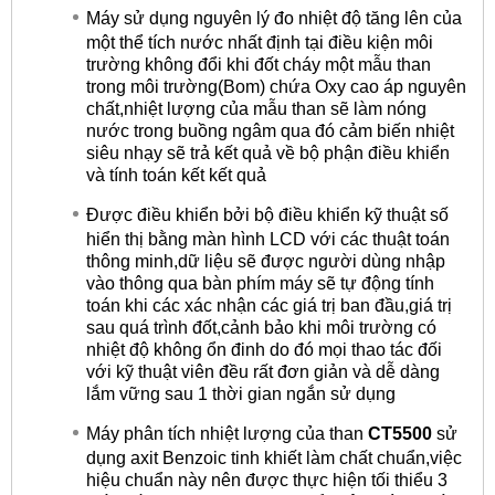
Máy sử dụng nguyên lý đo nhiệt độ tăng lên của
một thể tích nước nhất định tại điều kiện môi
trường không đổi khi đốt cháy một mẫu than
trong môi trường(Bom) chứa Oxy cao áp nguyên
chất,nhiệt lượng của mẫu than sẽ làm nóng
nước trong buồng ngâm qua đó cảm biến nhiệt
siêu nhạy sẽ trả kết quả về bộ phận điều khiển
và tính toán kết kết quả
Được điều khiển bởi bộ điều khiển kỹ thuật số
hiển thị bằng màn hình LCD với các thuật toán
thông minh,dữ liệu sẽ được người dùng nhập
vào thông qua bàn phím máy sẽ tự động tính
toán khi các xác nhận các giá trị ban đầu,giá trị
sau quá trình đốt,cảnh bảo khi môi trường có
nhiệt độ không ổn đinh do đó mọi thao tác đối
với kỹ thuật viên đều rất đơn giản và dễ dàng
lắm vững sau 1 thời gian ngắn sử dụng
Máy phân tích nhiệt lượng của than
CT5500
sử
dụng axit Benzoic tinh khiết làm chất chuẩn,việc
hiệu chuẩn này nên được thực hiện tối thiểu 3