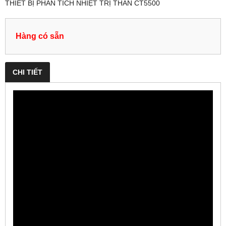
THIẾT BỊ PHÂN TÍCH NHIỆT TRỊ THAN CT5500
Hàng có sẵn
CHI TIẾT