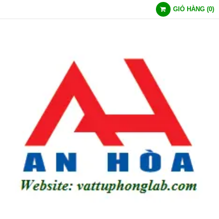
GIỎ HÀNG
(
0
)