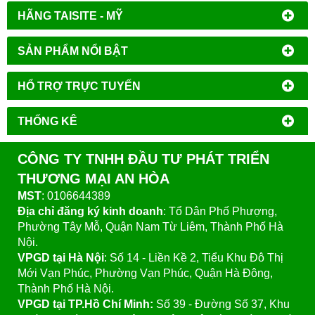
HÃNG TAISITE - MỸ
SẢN PHẨM NỔI BẬT
HỔ TRỢ TRỰC TUYẾN
THỐNG KÊ
CÔNG TY TNHH ĐẦU TƯ PHÁT TRIỂN
THƯƠNG MẠI AN HÒA
MST
: 0106644389
Địa chỉ đăng ký kinh doanh
: Tổ Dân Phố Phượng,
Phường Tây Mỗ, Quận Nam Từ Liêm, Thành Phố Hà
Nội.
VPGD tại Hà Nội
:
Số 14 - Liền Kề 2, Tiểu Khu Đô Thị
Mới Vạn Phúc, Phường Vạn Phúc, Quận Hà Đông,
Thành Phố Hà Nội.
VPGD tại TP.Hồ Chí Minh:
Số 39 - Đường Số 37, Khu