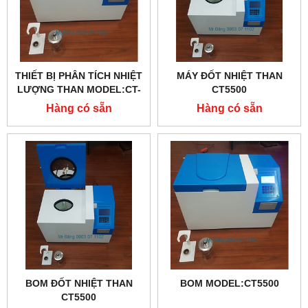
THIẾT BỊ PHÂN TÍCH NHIỆT
MÁY ĐỐT NHIỆT THAN
LƯỢNG THAN MODEL:CT-
CT5500
5500
Hàng có sẵn
Hàng có sẵn
BOM ĐỐT NHIỆT THAN
BOM MODEL:CT5500
CT5500