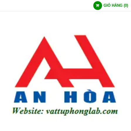
GIỎ HÀNG
(
0
)