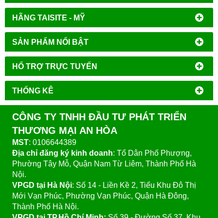
HÃNG TAISITE - MỸ
SẢN PHẨM NỔI BẬT
HỔ TRỢ TRỰC TUYẾN
THỐNG KÊ
CÔNG TY TNHH ĐẦU TƯ PHÁT TRIỂN
THƯƠNG MẠI AN HÒA
MST
: 0106644389
Địa chỉ đăng ký kinh doanh
: Tổ Dân Phố Phượng,
Phường Tây Mỗ, Quận Nam Từ Liêm, Thành Phố Hà
Nội.
VPGD tại Hà Nội
:
Số 14 - Liền Kề 2, Tiểu Khu Đô Thị
Mới Vạn Phúc, Phường Vạn Phúc, Quận Hà Đông,
Thành Phố Hà Nội.
VPGD tại TP.Hồ Chí Minh:
Số 39 - Đường Số 37, Khu