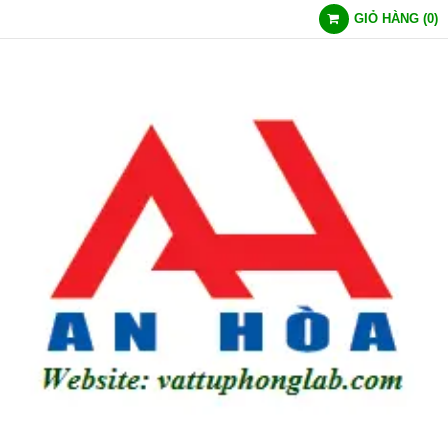
GIỎ HÀNG
(
0
)