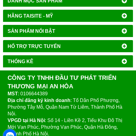
DANH MỤC SẢN PHẨM
HÃNG TAISITE - MỸ
SẢN PHẨM NỔI BẬT
HỔ TRỢ TRỰC TUYẾN
THỐNG KÊ
CÔNG TY TNHH ĐẦU TƯ PHÁT TRIỂN
THƯƠNG MẠI AN HÒA
MST
: 0106644389
Địa chỉ đăng ký kinh doanh
: Tổ Dân Phố Phượng,
Phường Tây Mỗ, Quận Nam Từ Liêm, Thành Phố Hà
Nội.
VPGD tại Hà Nội
:
Số 14 - Liền Kề 2, Tiểu Khu Đô Thị
Mới Vạn Phúc, Phường Vạn Phúc, Quận Hà Đông,
Thành Phố Hà Nội.