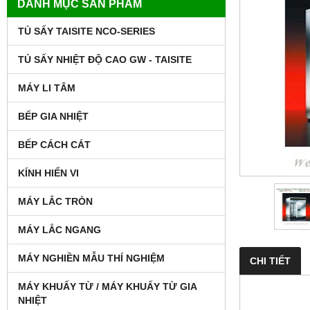
DANH MỤC SẢN PHẨM
TỦ SẤY TAISITE NCO-SERIES
TỦ SẤY NHIỆT ĐỘ CAO GW - TAISITE
MÁY LI TÂM
BẾP GIA NHIỆT
BẾP CÁCH CÁT
KÍNH HIỂN VI
MÁY LẮC TRÒN
MÁY LẮC NGANG
MÁY NGHIỀN MẪU THÍ NGHIỆM
CHI TIẾT
MÁY KHUẤY TỪ / MÁY KHUẤY TỪ GIA
NHIỆT