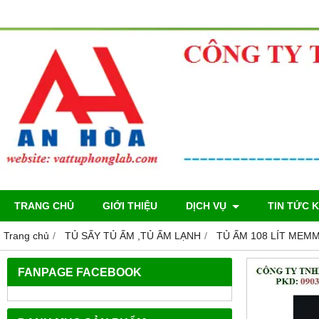
TRANG CHỦ
GIỚI THIỆU
DỊCH VỤ
TIN TỨC 
Trang chủ
TỦ SẤY TỦ ẤM ,TỦ ẤM LẠNH
TỦ ẤM 108 LÍT MEM
FANPAGE FACEBOOK