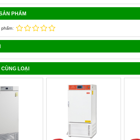
 SẢN PHẨM
n phẩm:
N
 CÙNG LOẠI