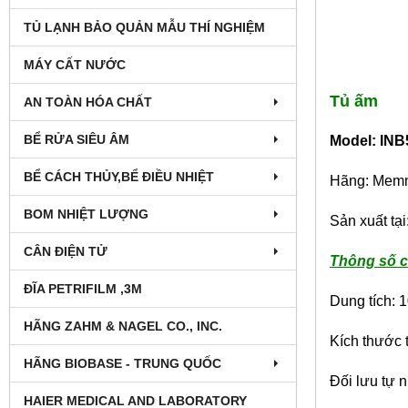
TỦ LẠNH BẢO QUẢN MẪU THÍ NGHIỆM
MÁY CẤT NƯỚC
Tủ ấm
AN TOÀN HÓA CHẤT
BỂ RỬA SIÊU ÂM
Model: INB
BỂ CÁCH THỦY,BỂ ĐIỀU NHIỆT
Hãng: Memm
BOM NHIỆT LƯỢNG
Sản xuất tạ
CÂN ĐIỆN TỬ
Thông số c
ĐĨA PETRIFILM ,3M
Dung tích: 10
HÃNG ZAHM & NAGEL CO., INC.
Kích thước
HÃNG BIOBASE - TRUNG QUỐC
Đối lưu tự 
HAIER MEDICAL AND LABORATORY