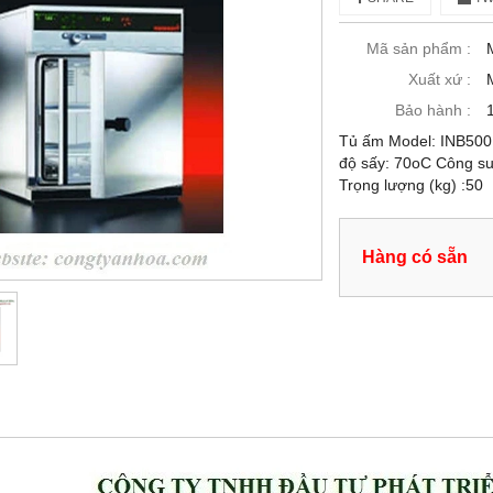
Mã sản phẩm :
Xuất xứ :
Bảo hành :
Tủ ấm Model: INB500 H
độ sấy: 70oC Công su
Trọng lượng (kg) :50
Hàng có sẵn