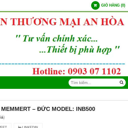
GIỎ HÀNG
(
0
)
T MEMMERT – ĐỨC MODEL: INB500
iá
)
EET
LINKEDIN