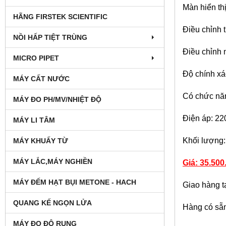
Màn hiển th
HÃNG FIRSTEK SCIENTIFIC
Điều chỉnh t
NỒI HẤP TIỆT TRÙNG
Điều chỉnh 
MICRO PIPET
Độ chính xá
MÁY CẤT NƯỚC
Có chức năn
MÁY ĐO PH/MV/NHIỆT ĐỘ
Điện áp: 2
MÁY LI TÂM
Khối lượng:
MÁY KHUẤY TỪ
MÁY LẮC,MÁY NGHIỀN
Giá: 35
.
500
MÁY ĐẾM HẠT BỤI METONE - HACH
Giao hàng t
QUANG KẾ NGỌN LỬA
Hàng có sẵ
MÁY ĐO ĐỘ RUNG