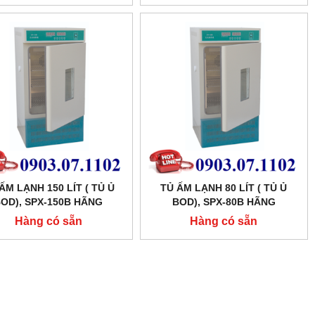
ẤM LẠNH 150 LÍT ( TỦ Ủ
TỦ ẤM LẠNH 80 LÍT ( TỦ Ủ
OD), SPX-150B HÃNG
BOD), SPX-80B HÃNG
XINGCHEN SHKT
XINGCHEN SHKT
Hàng có sẵn
Hàng có sẵn