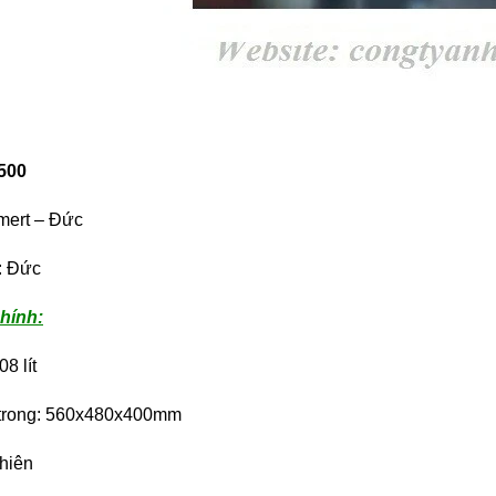
500
ert – Đức
i: Đức
hính:
8 lít
 trong: 560x480x400mm
nhiên