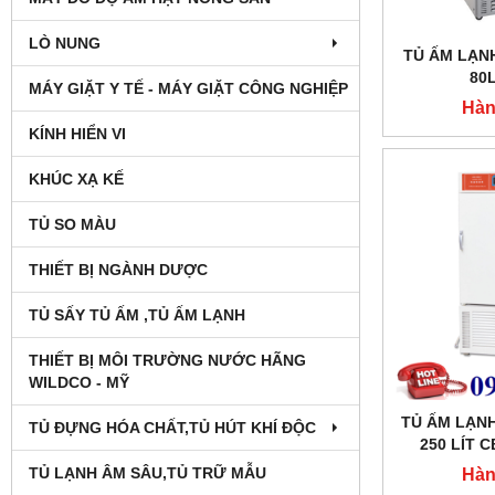
LÒ NUNG
TỦ ẤM LẠNH
80L
MÁY GIẶT Y TẾ - MÁY GIẶT CÔNG NGHIỆP
Hàn
KÍNH HIỂN VI
KHÚC XẠ KẾ
TỦ SO MÀU
THIẾT BỊ NGÀNH DƯỢC
TỦ SẤY TỦ ẤM ,TỦ ẤM LẠNH
THIẾT BỊ MÔI TRƯỜNG NƯỚC HÃNG
WILDCO - MỸ
TỦ ẤM LẠNH
TỦ ĐỰNG HÓA CHẤT,TỦ HÚT KHÍ ĐỘC
250 LÍT 
T
TỦ LẠNH ÂM SÂU,TỦ TRỮ MẪU
Hàn