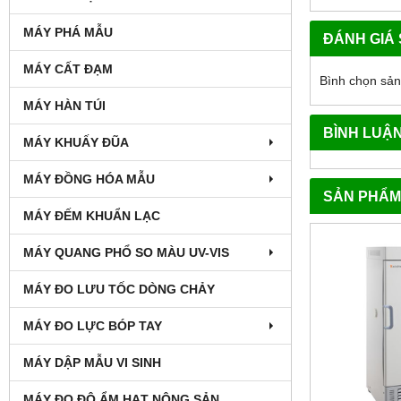
MÁY PHÁ MẪU
ĐÁNH GIÁ
MÁY CẤT ĐẠM
Bình chọn sả
MÁY HÀN TÚI
BÌNH LUẬ
MÁY KHUẤY ĐŨA
MÁY ĐỒNG HÓA MẪU
SẢN PHẨM
MÁY ĐẾM KHUẨN LẠC
MÁY QUANG PHỔ SO MÀU UV-VIS
MÁY ĐO LƯU TỐC DÒNG CHẢY
MÁY ĐO LỰC BÓP TAY
MÁY DẬP MẪU VI SINH
MÁY ĐO ĐỘ ẨM HẠT NÔNG SẢN