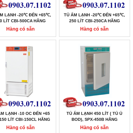
M LẠNH -20℃ ĐẾN +65℃,
TỦ ẤM LẠNH -20℃ ĐẾN +65℃,
0 LÍT CBI-500CA HÃNG
250 LÍT CBI-250CA HÃNG
TAISITE
TAISITE
Hàng có sẵn
Hàng có sẵn
ẤM LẠNH -10 OC ĐẾN +65
TỦ ẤM LẠNH 450 LÍT ( TỦ Ủ
150 LÍT CBI-150CL HÃNG
BOD), SPX-450B HÃNG
TAISITELAB
XINGCHEN SHKT
Hàng có sẵn
Hàng có sẵn