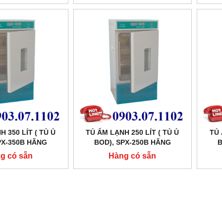
 350 LÍT ( TỦ Ủ
TỦ ẤM LẠNH 250 LÍT ( TỦ Ủ
TỦ 
PX-350B HÃNG
BOD), SPX-250B HÃNG
B
CHEN SHKT
XINGCHEN SHKT
g có sẵn
Hàng có sẵn