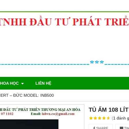
KHOA HỌC
LIÊN HỆ
MERT – ĐỨC MODEL: INB500
TỦ ẤM 108 LÍ
(
1
đánh g
SHARE
TW