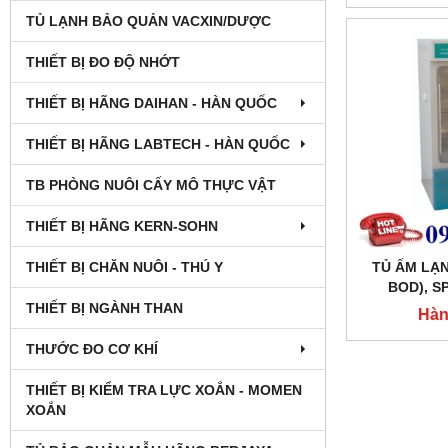
TỦ LẠNH BẢO QUẢN VACXIN/DƯỢC
THIẾT BỊ ĐO ĐỘ NHỚT
THIẾT BỊ HÃNG DAIHAN - HÀN QUỐC
THIẾT BỊ HÃNG LABTECH - HÀN QUỐC
TB PHÒNG NUÔI CẤY MÔ THỰC VẬT
THIẾT BỊ HÃNG KERN-SOHN
TỦ ẤM LẠNH
THIẾT BỊ CHĂN NUÔI - THÚ Y
BOD), S
XING
THIẾT BỊ NGÀNH THAN
Hàn
THƯỚC ĐO CƠ KHÍ
THIẾT BỊ KIỂM TRA LỰC XOẮN - MOMEN
XOẮN