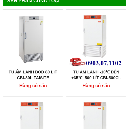
SẢN PHẨM CÙNG LOẠI
TỦ ẤM LẠNH BOD 80 LÍT
TỦ ẤM LẠNH -10℃ ĐẾN
CBI-80L TAISITE
+65℃, 500 LÍT CBI-500CL
HÃNG TAISITE
Hàng có sẵn
Hàng có sẵn