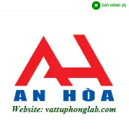
GIỎ HÀNG
(
0
)