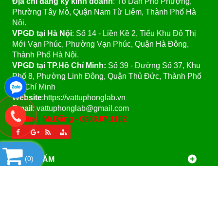
Địa chỉ đăng ký kinh doanh
: Tổ Dân Phố Phượng,
Phường Tây Mỗ, Quận Nam Từ Liêm, Thành Phố Hà
Nội.
VPGD tại Hà Nội
:
Số 14 - Liền Kề 2, Tiểu Khu Đô Thị
Mới Vạn Phúc, Phường Vạn Phúc, Quận Hà Đông,
Thành Phố Hà Nội.
VPGD tại TP.Hồ Chí Minh:
Số 39 - Đường Số 37, Khu
Phố 8, Phường Linh Đông, Quận Thủ Đức, Thành Phố
Hồ Chí Minh
Website
:https://vattuphonglab.vn
Email
: vattuphonglab@gmail.com
Hotline: Mr.Đăng - 0903.07.1102
(
0
)
SẢN PHẨM
Copyright© 2021