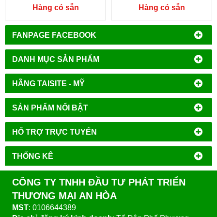
XINGCHEN SHKT
XINGCHEN SHKT
Hàng có sẵn
Hàng có sẵn
FANPAGE FACEBOOK
DANH MỤC SẢN PHẨM
HÃNG TAISITE - MỸ
SẢN PHẨM NỔI BẬT
HỔ TRỢ TRỰC TUYẾN
THỐNG KÊ
CÔNG TY TNHH ĐẦU TƯ PHÁT TRIỂN
THƯƠNG MẠI AN HÒA
MST
: 0106644389