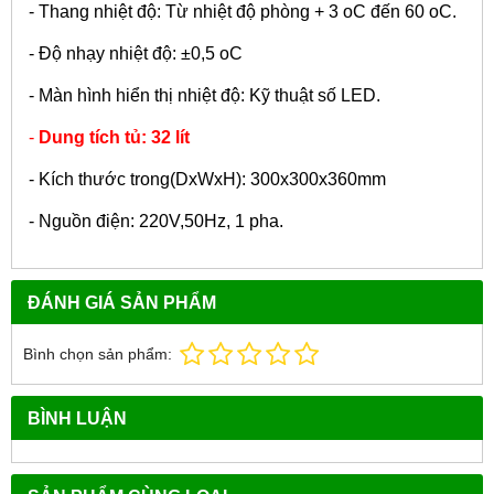
- Thang nhiệt độ: Từ nhiệt độ phòng + 3
o
C đến 60
o
C.
- Độ nhạy nhiệt độ: ±0,5
o
C
- Màn hình hiển thị nhiệt độ: Kỹ thuật số LED.
-
Dung tích tủ: 32 lít
- Kích thước trong(DxWxH): 300x300x360mm
- Nguồn điện: 220V,50Hz, 1 pha.
ĐÁNH GIÁ SẢN PHẨM
Bình chọn sản phẩm:
BÌNH LUẬN