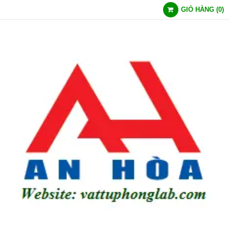
GIỎ HÀNG
(
0
)