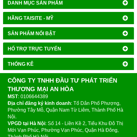
DANH MỤC SẢN PHẨM
HÃNG TAISITE - MỸ
SẢN PHẨM NỔI BẬT
HỔ TRỢ TRỰC TUYẾN
THỐNG KÊ
CÔNG TY TNHH ĐẦU TƯ PHÁT TRIỂN
THƯƠNG MẠI AN HÒA
MST
: 0106644389
Địa chỉ đăng ký kinh doanh
: Tổ Dân Phố Phượng,
Phường Tây Mỗ, Quận Nam Từ Liêm, Thành Phố Hà
Nội.
VPGD tại Hà Nội
:
Số 14 - Liền Kề 2, Tiểu Khu Đô Thị
Mới Vạn Phúc, Phường Vạn Phúc, Quận Hà Đông,
Thành Phố Hà Nội.