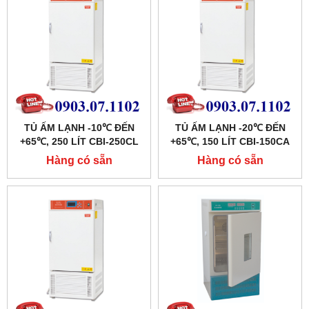
TỦ ẤM LẠNH -10℃ ĐẾN
TỦ ẤM LẠNH -20℃ ĐẾN
+65℃, 250 LÍT CBI-250CL
+65℃, 150 LÍT CBI-150CA
HÃNG TAISITE
HÃNG TAISITE
Hàng có sẵn
Hàng có sẵn