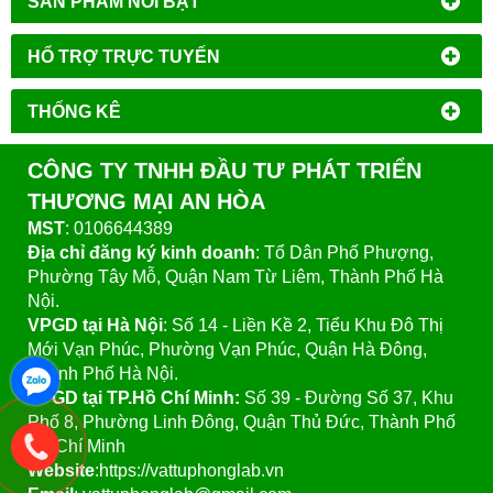
SẢN PHẨM NỔI BẬT
HỔ TRỢ TRỰC TUYẾN
THỐNG KÊ
CÔNG TY TNHH ĐẦU TƯ PHÁT TRIỂN
THƯƠNG MẠI AN HÒA
MST
: 0106644389
Địa chỉ đăng ký kinh doanh
: Tổ Dân Phố Phượng,
Phường Tây Mỗ, Quận Nam Từ Liêm, Thành Phố Hà
Nội.
VPGD tại Hà Nội
:
Số 14 - Liền Kề 2, Tiểu Khu Đô Thị
Mới Vạn Phúc, Phường Vạn Phúc, Quận Hà Đông,
Thành Phố Hà Nội.
VPGD tại TP.Hồ Chí Minh:
Số 39 - Đường Số 37, Khu
Phố 8, Phường Linh Đông, Quận Thủ Đức, Thành Phố
Hồ Chí Minh
Website
:https://vattuphonglab.vn