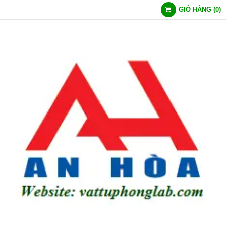
GIỎ HÀNG
(
0
)