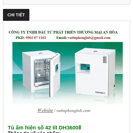
CHI TIẾT
Tủ ấm hiện số 42 lít DH3600Ⅱ