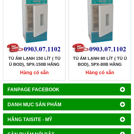
TỦ ẤM LẠNH 150 LÍT ( TỦ
TỦ ẤM LẠNH 80 LÍT ( TỦ Ủ
Ủ BOD), SPX-150B HÃNG
BOD), SPX-80B HÃNG
XINGCHEN SHKT
XINGCHEN SHKT
Hàng có sẵn
Hàng có sẵn
FANPAGE FACEBOOK
DANH MỤC SẢN PHẨM
HÃNG TAISITE - MỸ