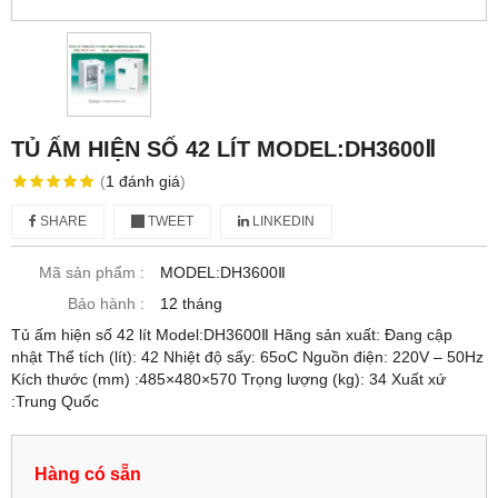
TỦ ẤM HIỆN SỐ 42 LÍT MODEL:DH3600Ⅱ
(
1
đánh giá
)
SHARE
TWEET
LINKEDIN
Mã sản phẩm :
MODEL:DH3600Ⅱ
Bảo hành :
12 tháng
Tủ ấm hiện số 42 lít Model:DH3600Ⅱ Hãng sản xuất: Đang cập
nhật Thể tích (lít): 42 Nhiệt độ sấy: 65oC Nguồn điện: 220V – 50Hz
Kích thước (mm) :485×480×570 Trọng lượng (kg): 34 Xuất xứ
:Trung Quốc
Hàng có sẵn