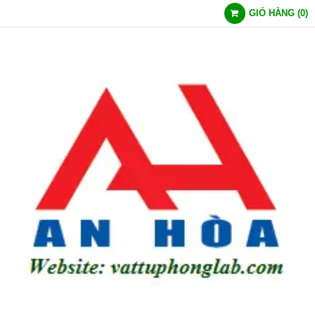
GIỎ HÀNG
(
0
)