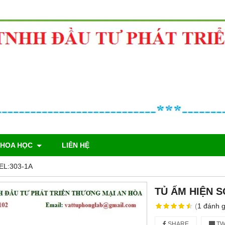
KHOA HỌC
LIÊN HỆ
EL:303-1A
TỦ ẤM HIỆN S
(
1
đánh g
SHARE
TW