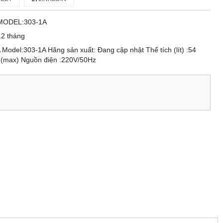
MODEL:303-1A
12 tháng
Model:303-1A Hãng sản xuất: Đang cập nhật Thể tích (lít) :54
C (max) Nguồn điện :220V/50Hz