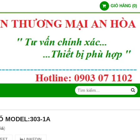
GIỎ HÀNG
(
0
)
Ố MODEL:303-1A
iá
)
EET
LINKEDIN