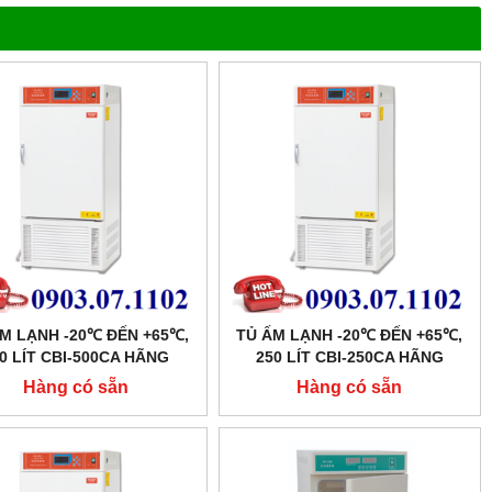
M LẠNH -20℃ ĐẾN +65℃,
TỦ ẤM LẠNH -20℃ ĐẾN +65℃,
0 LÍT CBI-500CA HÃNG
250 LÍT CBI-250CA HÃNG
TAISITE
TAISITE
Hàng có sẵn
Hàng có sẵn