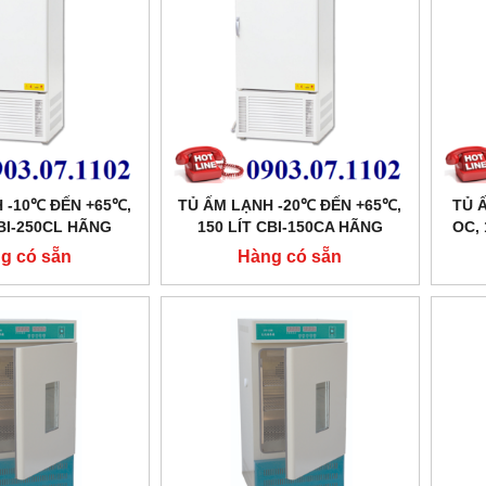
 -10℃ ĐẾN +65℃,
TỦ ẤM LẠNH -20℃ ĐẾN +65℃,
TỦ 
CBI-250CL HÃNG
150 LÍT CBI-150CA HÃNG
OC, 
AISITE
TAISITE
g có sẵn
Hàng có sẵn