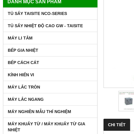
DANH MỤC SẢN PHẨM
TỦ SẤY TAISITE NCO-SERIES
TỦ SẤY NHIỆT ĐỘ CAO GW - TAISITE
MÁY LI TÂM
BẾP GIA NHIỆT
BẾP CÁCH CÁT
KÍNH HIỂN VI
MÁY LẮC TRÒN
MÁY LẮC NGANG
MÁY NGHIỀN MẪU THÍ NGHIỆM
MÁY KHUẤY TỪ / MÁY KHUẤY TỪ GIA
CHI TIẾT
NHIỆT