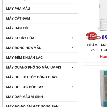
MÁY PHÁ MẪU
MÁY CẤT ĐẠM
MÁY HÀN TÚI
MÁY KHUẤY ĐŨA
TỦ ẤM LẠNH
MÁY ĐỒNG HÓA MẪU
250 LÍT 
T
Hàn
MÁY ĐẾM KHUẨN LẠC
MÁY QUANG PHỔ SO MÀU UV-VIS
MÁY ĐO LƯU TỐC DÒNG CHẢY
MÁY ĐO LỰC BÓP TAY
MÁY DẬP MẪU VI SINH
MÁY ĐO ĐỘ ẨM HẠT NÔNG SẢN