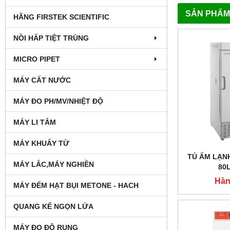
SẢN PHẨM
HÃNG FIRSTEK SCIENTIFIC
NỒI HẤP TIỆT TRÙNG
MICRO PIPET
MÁY CẤT NƯỚC
MÁY ĐO PH/MV/NHIỆT ĐỘ
MÁY LI TÂM
MÁY KHUẤY TỪ
TỦ ẤM LẠNH
MÁY LẮC,MÁY NGHIỀN
80L
Hàn
MÁY ĐẾM HẠT BỤI METONE - HACH
QUANG KẾ NGỌN LỬA
MÁY ĐO ĐỘ RUNG