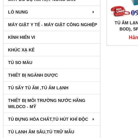
LÒ NUNG
TỦ ẤM LẠNH
MÁY GIẶT Y TẾ - MÁY GIẶT CÔNG NGHIỆP
BOD), S
XING
Hàn
KÍNH HIỂN VI
KHÚC XẠ KẾ
TỦ SO MÀU
THIẾT BỊ NGÀNH DƯỢC
TỦ SẤY TỦ ẤM ,TỦ ẤM LẠNH
THIẾT BỊ MÔI TRƯỜNG NƯỚC HÃNG
WILDCO - MỸ
TỦ ĐỰNG HÓA CHẤT,TỦ HÚT KHÍ ĐỘC
TỦ LẠNH ÂM SÂU,TỦ TRỮ MẪU