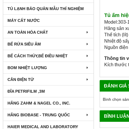
TỦ LẠNH BẢO QUẢN MẪU THÍ NGHIỆM
Tủ ấm hiệ
MÁY CẤT NƯỚC
Model:303-
Hãng sản x
AN TOÀN HÓA CHẤT
Thể tích (lí
Nhiệt độ sấ
BỂ RỬA SIÊU ÂM
Nguồn điệ
BỂ CÁCH THỦY,BỂ ĐIỀU NHIỆT
Thông tin 
Kích thước 
BOM NHIỆT LƯỢNG
CÂN ĐIỆN TỬ
ĐÁNH GIÁ
ĐĨA PETRIFILM ,3M
Bình chọn sả
HÃNG ZAHM & NAGEL CO., INC.
HÃNG BIOBASE - TRUNG QUỐC
BÌNH LUẬ
HAIER MEDICAL AND LABORATORY