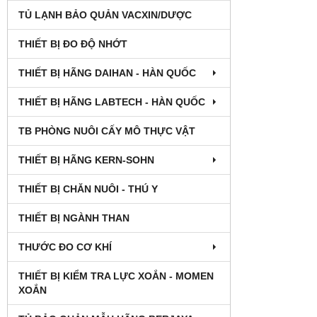
TỦ LẠNH BẢO QUẢN VACXIN/DƯỢC
THIẾT BỊ ĐO ĐỘ NHỚT
THIẾT BỊ HÃNG DAIHAN - HÀN QUỐC
THIẾT BỊ HÃNG LABTECH - HÀN QUỐC
TB PHÒNG NUÔI CẤY MÔ THỰC VẬT
THIẾT BỊ HÃNG KERN-SOHN
THIẾT BỊ CHĂN NUÔI - THÚ Y
THIẾT BỊ NGÀNH THAN
THƯỚC ĐO CƠ KHÍ
THIẾT BỊ KIỂM TRA LỰC XOẮN - MOMEN
XOẮN