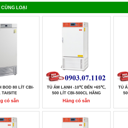
 CÙNG LOẠI
 BOD 80 LÍT CBI-
TỦ ẤM LẠNH -10℃ ĐẾN +65℃,
TỦ Ấ
 TAISITE
500 LÍT CBI-500CL HÃNG
50
TAISITE
g có sẵn
Hàng có sẵn