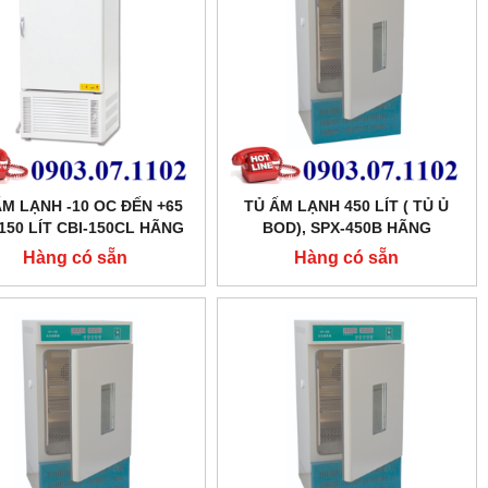
ẤM LẠNH -10 OC ĐẾN +65
TỦ ẤM LẠNH 450 LÍT ( TỦ Ủ
150 LÍT CBI-150CL HÃNG
BOD), SPX-450B HÃNG
TAISITELAB
XINGCHEN SHKT
Hàng có sẵn
Hàng có sẵn