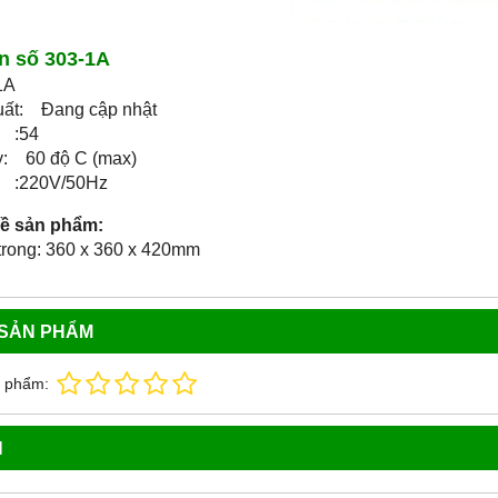
n số 303-1A
1A
uất: Đang cập nhật
t) :54
y: 60 độ C (max)
n :220V/50Hz
về sản phẩm:
trong: 360 x 360 x 420mm
 SẢN PHẨM
n phẩm:
N