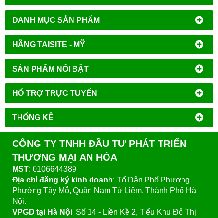
DANH MỤC SẢN PHẨM
HÃNG TAISITE - MỸ
SẢN PHẨM NỔI BẬT
HỔ TRỢ TRỰC TUYẾN
THỐNG KÊ
CÔNG TY TNHH ĐẦU TƯ PHÁT TRIỂN
THƯƠNG MẠI AN HÒA
MST
: 0106644389
Địa chỉ đăng ký kinh doanh
: Tổ Dân Phố Phượng,
Phường Tây Mỗ, Quận Nam Từ Liêm, Thành Phố Hà
Nội.
VPGD tại Hà Nội
:
Số 14 - Liền Kề 2, Tiểu Khu Đô Thị