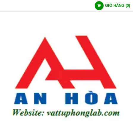
GIỎ HÀNG
(
0
)