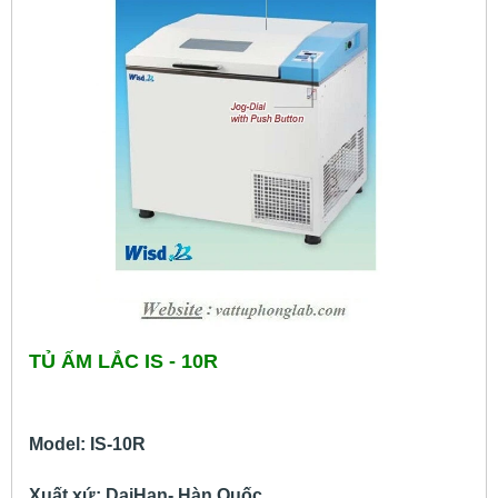
TỦ ẤM LẮC IS - 10R
Model: IS-10R
Xuất xứ: DaiHan- Hàn Quốc