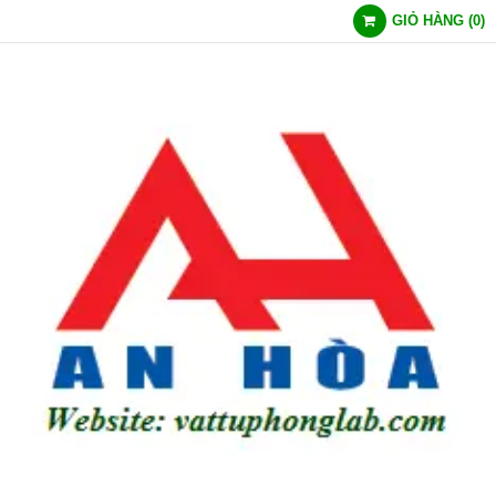
GIỎ HÀNG
(
0
)