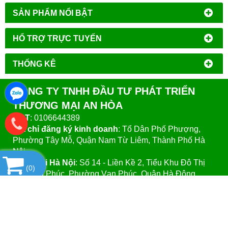
SẢN PHẨM NỔI BẬT
HỔ TRỢ TRỰC TUYẾN
THỐNG KÊ
CÔNG TY TNHH ĐẦU TƯ PHÁT TRIỂN
THƯƠNG MẠI AN HÒA
MST
: 0106644389
Địa chỉ đăng ký kinh doanh
: Tổ Dân Phố Phượng,
Phường Tây Mỗ, Quận Nam Từ Liêm, Thành Phố Hà
Nội.
VPGD tại Hà Nội
:
Số 14 - Liền Kề 2, Tiểu Khu Đô Thị
(
0
)
Mới Vạn Phúc, Phường Vạn Phúc, Quận Hà Đông,
Thành Phố Hà Nội.
VPGD tại TP.Hồ Chí Minh:
Số 39 - Đường Số 37, Khu
Phố 8, Phường Linh Đông, Quận Thủ Đức, Thành Phố
Hồ Chí Minh