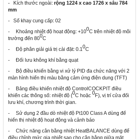
- Kích thước ngoài:
rộng 1224 x cao 1726 x sâu 784
mm
- Số khay cung cấp: 02
0
- Khoảng nhiệt độ hoạt động: +10
C trên nhiệt độ môi
0
trường đến 80
C
0
- Độ phân giải giá trị cài đặt: 0.1
C
- Đối lưu không khí bằng quạt
- Bộ điều khiển bằng vi xử lý PID đa chức năng với 2
màn hình hiển thị màu bằng cảm ứng điện dung (TFT)
- Bảng điều khiển nhiệt độ ControlCOCKPIT điều
0
0
khiển các thông số: nhiệt độ (
C hoặc
F), vị trí cửa đối
lưu khí, chương trình thời gian.
- Sử dụng 2 đầu dò nhiệt độ Pt100 Class A dùng để
hiển thị nhiệt độ hoạt động và cảnh báo
- Chức năng cân bằng nhiệt HeatBALANCE dùng để
điều chỉnh mức gia nhiệt sao cho cân bằng giữa mặt