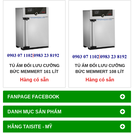
TỦ ẤM ĐỐI LƯU CƯỠNG
TỦ ẤM ĐỐI LƯU CƯỠNG
BỨC MEMMERT 161 LÍT
BỨC MEMMERT 108 LÍT
MODEL: IF160
MODEL: IF110
Hàng có sẵn
Hàng có sẵn
FANPAGE FACEBOOK
DANH MỤC SẢN PHẨM
HÃNG TAISITE - MỸ