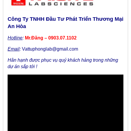
Công Ty TNHH Đầu Tư Phát Triển Thương Mại
An Hòa
Hotline
:
Mr.Đăng – 0903.07.1102
Email
:
Vattuphonglab@gmail.com
Hân hạnh được phục vụ quý khách hàng trong những
dự án sắp tới !