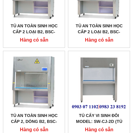
TỦ AN TOÀN SINH HỌC
TỦ AN TOÀN SINH HỌC
CẤP 2 LOẠI B2, BSC-
CẤP 2 LOẠI B2, BSC-
1600IIB2, KÍCH THƯỚC 1.6
1300IIB2,KÍCH THƯỚC 1.3
Hàng có sẵn
Hàng có sẵn
MÉT
MÉT
TỦ AN TOÀN SINH HỌC
TỦ CẤY VI SINH ĐÔI
CẤP 2, DÒNG B2, BSC-
MODEL: SW-CJ-2D (TỦ
1000IIB2
CẤY ĐÔI)
Hàng có sẵn
Hàng có sẵn