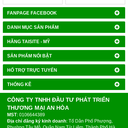
FANPAGE FACEBOOK
DANH MỤC SẢN PHẨM
HÃNG TAISITE - MỸ
SẢN PHẨM NỔI BẬT
HỔ TRỢ TRỰC TUYẾN
THỐNG KÊ
CÔNG TY TNHH ĐẦU TƯ PHÁT TRIỂN
THƯƠNG MẠI AN HÒA
MST
: 0106644389
Địa chỉ đăng ký kinh doanh
: Tổ Dân Phố Phượng,
Phường Tây Mỗ, Quận Nam Từ Liêm, Thành Phố Hà