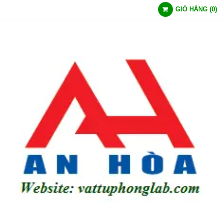
GIỎ HÀNG
(
0
)