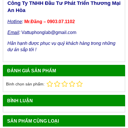
Công Ty TNHH Đầu Tư Phát Triển Thương Mại
An Hòa
Hotline
:
Mr.Đăng – 0903.07.1102
Email
:
Vattuphonglab@gmail.com
Hân hạnh được phục vụ quý khách hàng trong những
dự án sắp tới !
ĐÁNH GIÁ SẢN PHẨM
Bình chọn sản phẩm:
BÌNH LUẬN
SẢN PHẨM CÙNG LOẠI