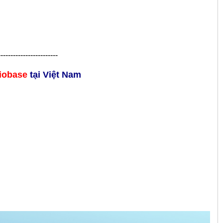
------------------------
iobase
tại Việt Nam