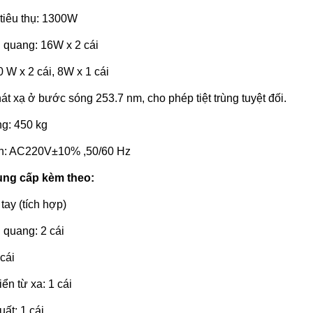
 tiêu thụ: 1300W
 quang: 16W x 2 cái
 W x 2 cái, 8W x 1 cái
át xạ ở bước sóng 253.7 nm, cho phép tiệt trùng tuyệt đối.
ng: 450 kg
ện: AC220V±10% ,50/60 Hz
ung cấp kèm theo:
 tay (tích hợp)
 quang: 2 cái
cái
iển từ xa: 1 cái
uất: 1 cái