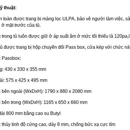
ỹ thuật:
àn toàn được trang bị màng lọc ULPA, bảo vệ người làm việc, 
i ở mặt trước của tủ.
g trong tủ luôn được giữ ở áp suất âm ở mức tối thiểu là 120pa
tủ được trang bị hộp chuyển đổi Pass box, cửa kép với chức n
c Passbox:
g: 430 x 330 x 355 mm
i: 575 x 425 x 495 mm
c bên ngoài (WxDxH): 1790 x 880 x 2080 mm
c bên trong (WxDxH): 1165 x 650 x 660 mm
 dài 800 mm bằng cao su Butyl
: thủy tinh độ cứng cao, dày 8 mm, chống bức xạ cực tím