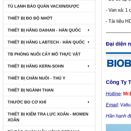
TỦ LẠNH BẢO QUẢN VACXIN/DƯỢC
- Van xả: 1 
THIẾT BỊ ĐO ĐỘ NHỚT
- Tài liệu 
THIẾT BỊ HÃNG DAIHAN - HÀN QUỐC
-----------------
THIẾT BỊ HÃNG LABTECH - HÀN QUỐC
Đại diện 
TB PHÒNG NUÔI CẤY MÔ THỰC VẬT
THIẾT BỊ HÃNG KERN-SOHN
THIẾT BỊ CHĂN NUÔI - THÚ Y
Công Ty 
THIẾT BỊ NGÀNH THAN
Hotline
:
Mr.
THƯỚC ĐO CƠ KHÍ
Email
:
Vatt
THIẾT BỊ KIỂM TRA LỰC XOẮN - MOMEN
Hân hạnh đư
XOẮN