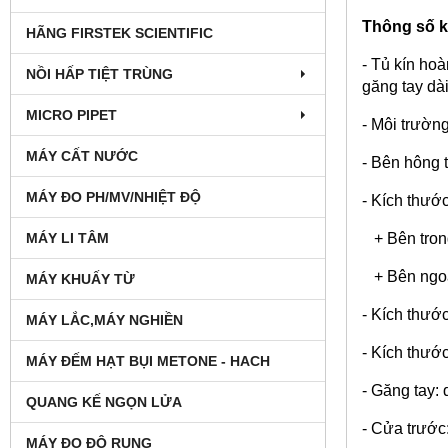
Thông số k
HÃNG FIRSTEK SCIENTIFIC
- Tủ kín ho
NỒI HẤP TIỆT TRÙNG
găng tay dà
MICRO PIPET
- Môi trườn
MÁY CẤT NƯỚC
- Bên hông 
MÁY ĐO PH/MV/NHIỆT ĐỘ
- Kích thướ
+ Bên tron
MÁY LI TÂM
+ Bên ngoà
MÁY KHUẤY TỪ
- Kích thướ
MÁY LẮC,MÁY NGHIỀN
- Kích thướ
MÁY ĐẾM HẠT BỤI METONE - HACH
- Găng tay:
QUANG KẾ NGỌN LỬA
- Cửa trước
MÁY ĐO ĐỘ RUNG