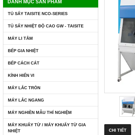
DANH MỤC SẢN PHẨM
TỦ SẤY TAISITE NCO-SERIES
TỦ SẤY NHIỆT ĐỘ CAO GW - TAISITE
MÁY LI TÂM
BẾP GIA NHIỆT
BẾP CÁCH CÁT
KÍNH HIỂN VI
MÁY LẮC TRÒN
MÁY LẮC NGANG
MÁY NGHIỀN MẪU THÍ NGHIỆM
MÁY KHUẤY TỪ / MÁY KHUẤY TỪ GIA
CHI TIẾT
NHIỆT