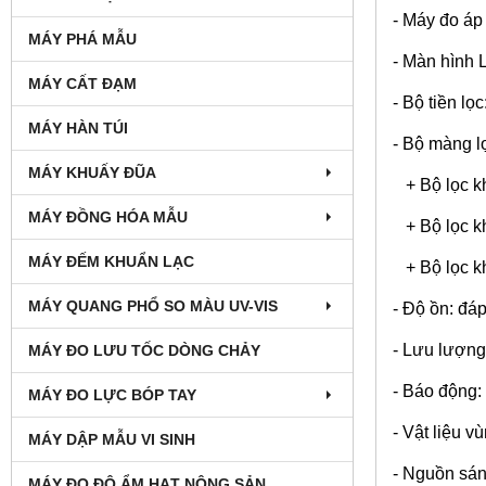
- Máy đo áp 
MÁY PHÁ MẪU
- Màn hình 
MÁY CẤT ĐẠM
- Bộ tiền lọc
MÁY HÀN TÚI
- Bộ màng l
MÁY KHUẤY ĐŨA
+ Bộ lọc kh
MÁY ĐỒNG HÓA MẪU
+ Bộ lọc kh
MÁY ĐẾM KHUẨN LẠC
+ Bộ lọc kh
MÁY QUANG PHỔ SO MÀU UV-VIS
- Độ ồn: đ
- Lưu lượng
MÁY ĐO LƯU TỐC DÒNG CHẢY
- Báo động:
MÁY ĐO LỰC BÓP TAY
- Vật liệu v
MÁY DẬP MẪU VI SINH
- Nguồn sán
MÁY ĐO ĐỘ ẨM HẠT NÔNG SẢN