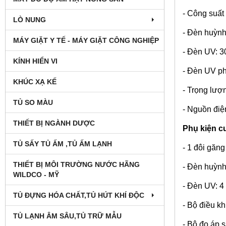
- Công suất
LÒ NUNG
- Đèn huỳnh
MÁY GIẶT Y TẾ - MÁY GIẶT CÔNG NGHIỆP
- Đèn UV: 30
KÍNH HIỂN VI
- Đèn UV ph
KHÚC XẠ KẾ
- Trọng lượ
TỦ SO MÀU
- Nguồn đi
THIẾT BỊ NGÀNH DƯỢC
Phụ kiện c
TỦ SẤY TỦ ẤM ,TỦ ẤM LẠNH
- 1 đôi găng
THIẾT BỊ MÔI TRƯỜNG NƯỚC HÃNG
- Đèn huỳnh
WILDCO - MỸ
- Đèn UV: 4 
TỦ ĐỰNG HÓA CHẤT,TỦ HÚT KHÍ ĐỘC
- Bộ điều kh
TỦ LẠNH ÂM SÂU,TỦ TRỮ MẪU
- Bộ đo áp s