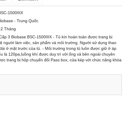
BSC-1500IIIX
Biobase - Trung Quốc
12 Tháng
Cấp 3 Biobase BSC-1500IIIX - Tủ kín hoàn toàn được trang bị
ệ người làm việc, sản phẩm và môi trường. Người sử dụng thao
dài ở mặt trước của tủ. - Môi trường trong tủ luôn được giữ ở áp
ểu là 120pa,luồng khí được duy trì với ống xả bên ngoài chuyên
ược trang bị hộp chuyển đổi Pass box, cửa kép với chức năng khóa