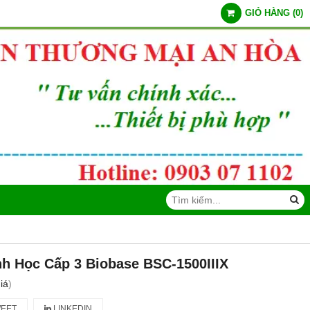
GIỎ HÀNG
(
0
)
nh Học Cấp 3 Biobase BSC-1500IIIX
iá
)
EET
LINKEDIN