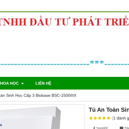
KHOA HỌC
LIÊN HỆ
oàn Sinh Học Cấp 3 Biobase BSC-1500IIIX
Tủ An Toàn Si
(
1
đánh g
SHARE
TW