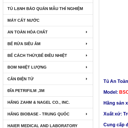
TỦ LẠNH BẢO QUẢN MẪU THÍ NGHIỆM
MÁY CẤT NƯỚC
AN TOÀN HÓA CHẤT
BỂ RỬA SIÊU ÂM
BỂ CÁCH THỦY,BỂ ĐIỀU NHIỆT
BOM NHIỆT LƯỢNG
CÂN ĐIỆN TỬ
Tủ An Toàn
ĐĨA PETRIFILM ,3M
Model:
BSC
HÃNG ZAHM & NAGEL CO., INC.
Hãng sản x
Xuất xứ: T
HÃNG BIOBASE - TRUNG QUỐC
Cung cấp đ
HAIER MEDICAL AND LABORATORY