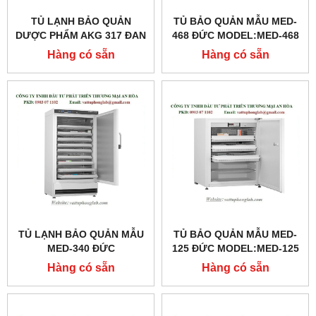
TỦ LẠNH BẢO QUẢN
TỦ BẢO QUẢN MẪU MED-
DƯỢC PHẨM AKG 317 ĐAN
468 ĐỨC MODEL:MED-468
MẠCH MODEL:AKG 317
Hàng có sẵn
Hàng có sẵn
TỦ LẠNH BẢO QUẢN MẪU
TỦ BẢO QUẢN MẪU MED-
MED-340 ĐỨC
125 ĐỨC MODEL:MED-125
MODEL:MED-340
Hàng có sẵn
Hàng có sẵn