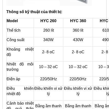
Thông số kỹ thuật của thiết bị:
Model
HYC 260
HYC 360
HYC 
Thể tích
260 lít
360 lít
610 
Công suất
340W
430W
490
Khoảng nhiệt
2- 8 oC
2- 8 oC
2- 8
độ
Nhiệt độ môi
10 – 32 oC
10 – 32 oC
10 – 
trường
Điện áp
220/50Hz
220/50Hz
220/
Điều khiển
Điều khiển vi xử
Điều khiển vi xử
Điều khi
nhiệt độ
lý
lý
l
Cảnh báo nhiệt
Bằng âm thanh
Bằng âm thanh
Bằng âm
độ quá thấp