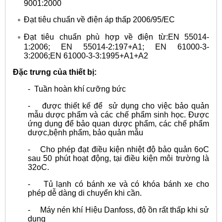
9001:2000
Đạt tiêu chuẩn về điện áp thấp 2006/95/EC
Đạt tiêu chuẩn phù hợp về điện từ:EN 55014-
1:2006; EN 55014-2:197+A1; EN 61000-3-
3:2006;EN 61000-3-3:1995+A1+A2
Đặc trưng của thiết bị:
- Tuần hoàn khí cưỡng bức
-
được thiết kế để sử dụng cho việc bảo quản
mẫu dược phẩm và các chế phẩm sinh học. Được
ứng dụng để bảo quan dược phẩm, các chế phẩm
dược,bệnh phẩm, bảo quản mẫu
- Cho phép đạt điều kiện nhiệt độ bảo quản 6oC
sau 50 phút hoạt động, tại điều kiện môi trường là
32oC.
- Tủ lạnh có bánh xe và có khóa bánh xe cho
phép dễ dàng di chuyển khi cần.
- Máy nén khí Hiệu Danfoss, độ ồn rất thấp khi sử
dụng