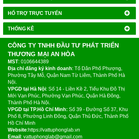
HỔ TRỢ TRỰC TUYẾN
THỐNG KÊ
CÔNG TY TNHH ĐẦU TƯ PHÁT TRIỂN
THƯƠNG MẠI AN HÒA
MST
: 0106644389
Địa chỉ đăng ký kinh doanh
: Tổ Dân Phố Phượng,
Phường Tây Mỗ, Quận Nam Từ Liêm, Thành Phố Hà
Nội.
VPGD tại Hà Nội
:
Số 14 - Liền Kề 2, Tiểu Khu Đô Thị
Mới Vạn Phúc, Phường Vạn Phúc, Quận Hà Đông,
Thành Phố Hà Nội.
VPGD tại TP.Hồ Chí Minh:
Số 39 - Đường Số 37, Khu
Phố 8, Phường Linh Đông, Quận Thủ Đức, Thành Phố
Hồ Chí Minh
Website
:https://vattuphonglab.vn
Email
: vattuphonglab@gmail.com