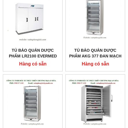
TỦ BẢO QUẢN DƯỢC
TỦ BẢO QUẢN DƯỢC
PHẨM LR2100 EVERMED
PHẨM AKG 377 ĐAN MẠCH
MODEL:LR2100
MODEL:AKG 377
Hàng có sẵn
Hàng có sẵn