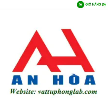
GIỎ HÀNG
(
0
)