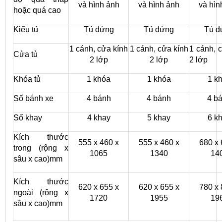
và hình ảnh
và hình ảnh
và hìn
hoặc quá cao
Kiểu tủ
Tủ đứng
Tủ đứng
Tủ đ
1 cánh, cửa kính
1 cánh, cửa kính
1 cánh, 
Cửa tủ
2 lớp
2 lớp
2 lớp
Khóa tủ
1 khóa
1 khóa
1 k
Số bánh xe
4 bánh
4 bánh
4 b
Số khay
4 khay
5 khay
6 k
Kích thước
555 x 460 x
555 x 460 x
680 x 
trong (rộng x
1065
1340
14
sâu x cao)mm
Kích thước
620 x 655 x
620 x 655 x
780 x 
ngoài (rộng x
1720
1955
19
sâu x cao)mm