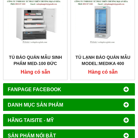
TỦ BẢO QUẢN MẪU SINH
TỦ LẠNH BẢO QUẢN MẪU
PHẨM MED-100 ĐỨC
MODEL:MEDIKA 400
MODEL:MED-100
Hàng có sẵn
Hàng có sẵn
FANPAGE FACEBOOK
DANH MỤC SẢN PHẨM
HÃNG TAISITE - MỸ
SẢN PHẨM NỔI BẬT