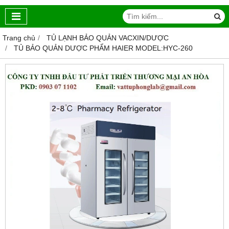
Trang chủ
TỦ LẠNH BẢO QUẢN VACXIN/DƯỢC
TỦ BẢO QUẢN DƯỢC PHẨM HAIER MODEL:HYC-260