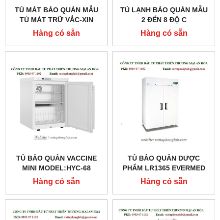
TỦ MÁT BẢO QUẢN MẪU
TỦ LẠNH BẢO QUẢN MẪU
TỦ MÁT TRỮ VẮC-XIN
2 ĐẾN 8 ĐỘ C
BIOBASE
Hàng có sẵn
Hàng có sẵn
TỦ BẢO QUẢN VACCINE
TỦ BẢO QUẢN DƯỢC
MINI MODEL:HYC-68
PHẨM LR1365 EVERMED
MODEL:LR1365
Hàng có sẵn
Hàng có sẵn