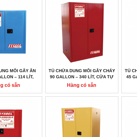
UNG MÔI GÂY ĂN
TỦ CHỨA DUNG MÔI GÂY CHÁY
TỦ C
LLON – 114 LÍT,
90 GALLON – 340 LÍT, CỬA TỰ
45 G
NG,HÃNG SYSBEL
ĐÓNG,HÃNG SYSBEL MODEL:
ĐÓN
g có sẵn
Hàng có sẵn
: WA810301B
WA810861R