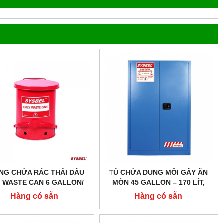
NG CHỨA RÁC THẢI DẦU
TỦ CHỨA DUNG MÔI GÂY ĂN
Y WASTE CAN 6 GALLON/
MÒN 45 GALLON – 170 LÍT,
6 LÍT, MÀU ĐỎ CHO DUNG
CỬA TỰ ĐÓNG,HÃNG SYSBEL
Hàng có sẵn
Hàng có sẵn
I DỄ CHÁY WA8109100
MODEL: WA810451B