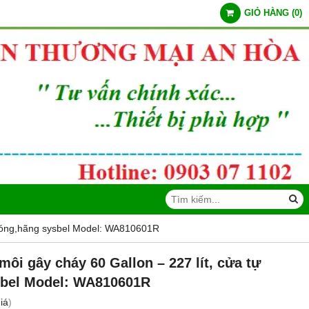
GIỎ HÀNG
(
0
)
 đóng,hãng sysbel Model: WA810601R
ôi gây cháy 60 Gallon – 227 lít, cửa tự
sbel Model: WA810601R
iá
)