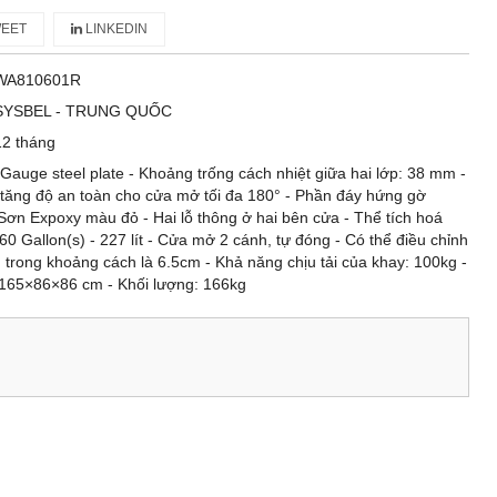
EET
LINKEDIN
WA810601R
SYSBEL - TRUNG QUỐC
12 tháng
8 Gauge steel plate - Khoảng trống cách nhiệt giữa hai lớp: 38 mm -
p tăng độ an toàn cho cửa mở tối đa 180° - Phần đáy hứng gờ
Sơn Expoxy màu đỏ - Hai lỗ thông ở hai bên cửa - Thể tích hoá
60 Gallon(s) - 227 lít - Cửa mở 2 cánh, tự đóng - Có thể điều chỉnh
trong khoảng cách là 6.5cm - Khả năng chịu tải của khay: 100kg -
165×86×86 cm - Khối lượng: 166kg