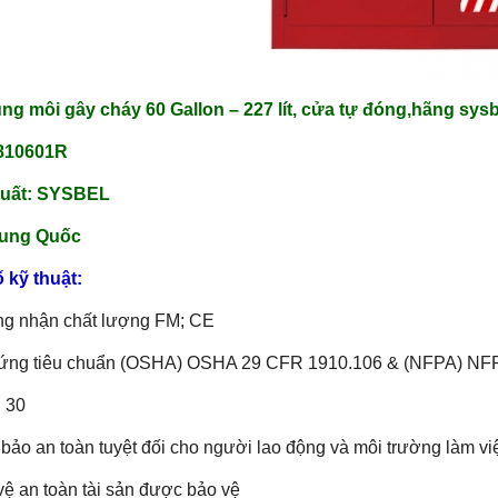
ng môi gây cháy 60 Gallon – 227 lít, cửa tự đóng,hãng sysb
810601R
xuất: SYSBEL
rung Quốc
 kỹ thuật:
ng nhận chất lượng FM; CE
 ứng tiêu chuẩn (OSHA) OSHA 29 CFR 1910.106 & (NFPA) NF
 30
bảo an toàn tuyệt đối cho người lao động và môi trường làm vi
vệ an toàn tài sản được bảo vệ