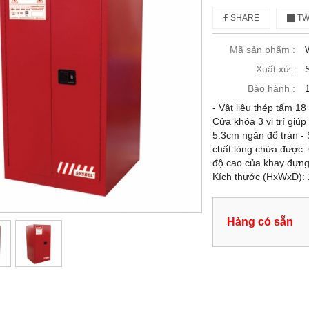
SHARE
TW
Mã sản phẩm :
Xuất xứ :
Bảo hành :
- Vật liệu thép tấm 1
Cửa khóa 3 vị trí giú
5.3cm ngăn đổ tràn - 
chất lỏng chứa được: 
độ cao của khay đựng 
Kích thước (HxWxD): 
Hàng có sẵn