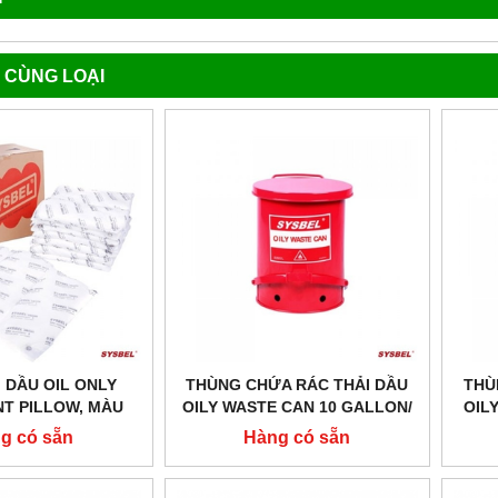
 CÙNG LOẠI
 DẦU OIL ONLY
THÙNG CHỨA RÁC THẢI DẦU
THÙ
T PILLOW, MÀU
OILY WASTE CAN 10 GALLON/
OIL
ODEL: SOP001
37.9 LÍT, MÀU ĐỎ CHO DUNG
22.
g có sẵn
Hàng có sẵn
MÔI DỄ CHÁY WA8109300
MÔ