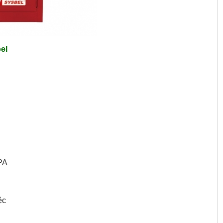
el
PA
ệc