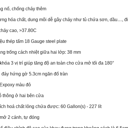
ng nổ, chống cháy thêm
ựng hóa chất, dung môi dễ gây cháy như tủ chứa sơn, dầu…, đ
cháy cao, >37.80C
liệu thép tấm 18 Gauge steel plate
ng trống cách nhiệt giữa hai lớp: 38 mm
khóa 3 vị trí giúp tăng độ an toàn cho cửa mở tối đa 180°
 đáy hứng gờ 5.3cm ngăn đổ tràn
 Expoxy màu đỏ
lỗ thông ở hai bên cửa
tích hoá chất lỏng chứa được: 60 Gallon(s) - 227 lít
mở 2 cánh, tự đóng