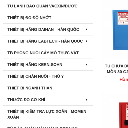
TỦ LẠNH BẢO QUẢN VACXIN/DƯỢC
THIẾT BỊ ĐO ĐỘ NHỚT
THIẾT BỊ HÃNG DAIHAN - HÀN QUỐC
THIẾT BỊ HÃNG LABTECH - HÀN QUỐC
TB PHÒNG NUÔI CẤY MÔ THỰC VẬT
THIẾT BỊ HÃNG KERN-SOHN
TỦ CHỨA D
MÒN 30 GA
THIẾT BỊ CHĂN NUÔI - THÚ Y
CỬA TỰ ĐÓ
Hàn
MODEL
THIẾT BỊ NGÀNH THAN
THƯỚC ĐO CƠ KHÍ
THIẾT BỊ KIỂM TRA LỰC XOẮN - MOMEN
XOẮN