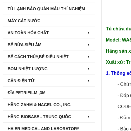
TỦ LẠNH BẢO QUẢN MẪU THÍ NGHIỆM
MÁY CẤT NƯỚC
Tủ chứa du
AN TOÀN HÓA CHẤT
Model: WA
BỂ RỬA SIÊU ÂM
Hãng sản 
BỂ CÁCH THỦY,BỂ ĐIỀU NHIỆT
Xuất xứ: T
BOM NHIỆT LƯỢNG
1. Thông số
CÂN ĐIỆN TỬ
- Chứ
ĐĨA PETRIFILM ,3M
- Đáp
HÃNG ZAHM & NAGEL CO., INC.
CODE
HÃNG BIOBASE - TRUNG QUỐC
- Đảm 
- Bảo 
HAIER MEDICAL AND LABORATORY