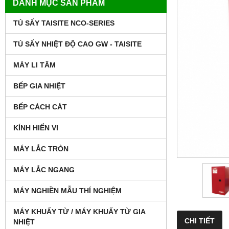
DANH MỤC SẢN PHẨM
TỦ SẤY TAISITE NCO-SERIES
TỦ SẤY NHIỆT ĐỘ CAO GW - TAISITE
MÁY LI TÂM
BẾP GIA NHIỆT
BẾP CÁCH CÁT
KÍNH HIỂN VI
MÁY LẮC TRÒN
MÁY LẮC NGANG
MÁY NGHIỀN MẪU THÍ NGHIỆM
MÁY KHUẤY TỪ / MÁY KHUẤY TỪ GIA
CHI TIẾT
NHIỆT