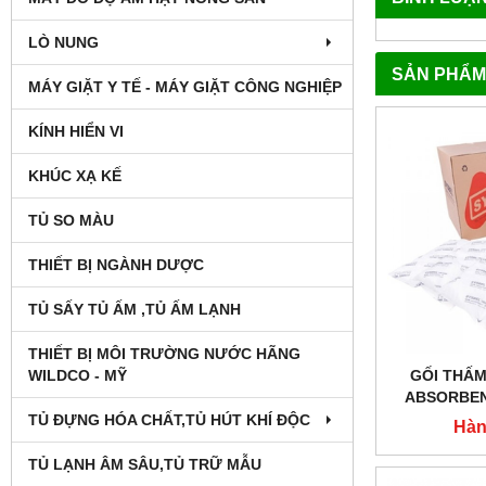
LÒ NUNG
SẢN PHẨM
MÁY GIẶT Y TẾ - MÁY GIẶT CÔNG NGHIỆP
KÍNH HIỂN VI
KHÚC XẠ KẾ
TỦ SO MÀU
THIẾT BỊ NGÀNH DƯỢC
TỦ SẤY TỦ ẤM ,TỦ ẤM LẠNH
THIẾT BỊ MÔI TRƯỜNG NƯỚC HÃNG
WILDCO - MỸ
GỐI THẤM
ABSORBEN
TRẮNG M
TỦ ĐỰNG HÓA CHẤT,TỦ HÚT KHÍ ĐỘC
Hàn
TỦ LẠNH ÂM SÂU,TỦ TRỮ MẪU