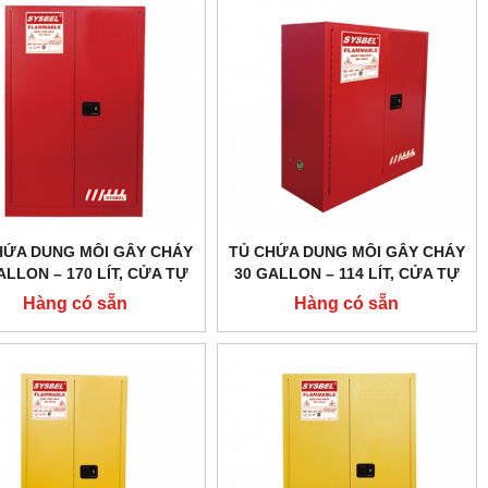
HỨA DUNG MÔI GÂY CHÁY
TỦ CHỨA DUNG MÔI GÂY CHÁY
ALLON – 170 LÍT, CỬA TỰ
30 GALLON – 114 LÍT, CỬA TỰ
G,HÃNG SYSBEL MODEL:
ĐÓNG,HÃNG SYSBEL MODEL:
Hàng có sẵn
Hàng có sẵn
WA810451R
WA810301R