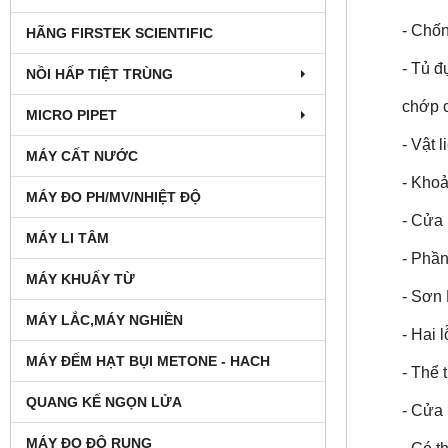
- Chố
HÃNG FIRSTEK SCIENTIFIC
- Tủ đ
NỒI HẤP TIỆT TRÙNG
chớp 
MICRO PIPET
- Vật 
MÁY CẤT NƯỚC
- Khoả
MÁY ĐO PH/MV/NHIỆT ĐỘ
- Cửa 
MÁY LI TÂM
- Phần
MÁY KHUẤY TỪ
- Sơn
MÁY LẮC,MÁY NGHIỀN
- Hai 
MÁY ĐẾM HẠT BỤI METONE - HACH
- Thể 
QUANG KẾ NGỌN LỬA
- Cửa 
MÁY ĐO ĐỘ RUNG