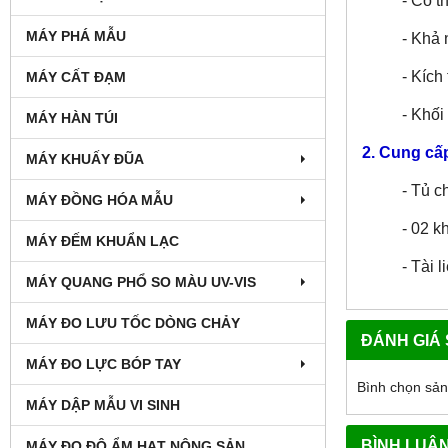
- Có t
MÁY PHÁ MẪU
- Khả 
- Kíc
MÁY CẤT ĐẠM
- Khối
MÁY HÀN TÚI
2. Cung cấ
MÁY KHUẤY ĐŨA
- Tủ c
MÁY ĐỒNG HÓA MẪU
- 02 k
MÁY ĐẾM KHUẨN LẠC
- Tài 
MÁY QUANG PHỔ SO MÀU UV-VIS
MÁY ĐO LƯU TỐC DÒNG CHẢY
ĐÁNH GIÁ
MÁY ĐO LỰC BÓP TAY
Bình chọn sả
MÁY DẬP MẪU VI SINH
BÌNH LUẬ
MÁY ĐO ĐỘ ẨM HẠT NÔNG SẢN