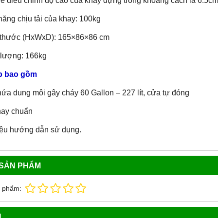
hể điều chỉnh độ cao của khay đựng trong khoảng cách là 6.5c
năng chịu tải của khay: 100kg
h thước (HxWxD): 165×86×86 cm
 lượng: 166kg
p bao gồm
hứa dung môi gây cháy 60 Gallon – 227 lít, cửa tự đóng
hay chuẩn
liệu hướng dẫn sử dụng.
 SẢN PHẨM
n phẩm:
N