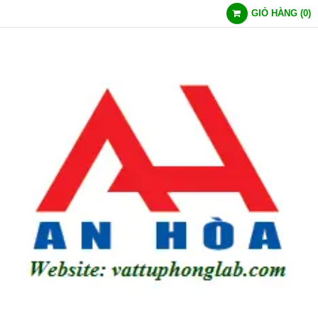
GIỎ HÀNG
(
0
)