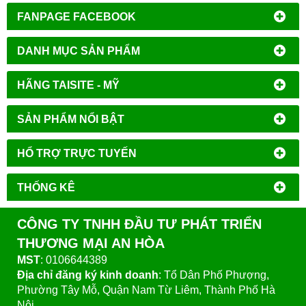
FANPAGE FACEBOOK
DANH MỤC SẢN PHẨM
HÃNG TAISITE - MỸ
SẢN PHẨM NỔI BẬT
HỔ TRỢ TRỰC TUYẾN
THỐNG KÊ
CÔNG TY TNHH ĐẦU TƯ PHÁT TRIỂN
THƯƠNG MẠI AN HÒA
MST
: 0106644389
Địa chỉ đăng ký kinh doanh
: Tổ Dân Phố Phượng,
Phường Tây Mỗ, Quận Nam Từ Liêm, Thành Phố Hà
Nội.