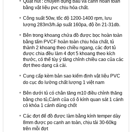
Quạt hút : chuyên dụng bầu và cánh hoàn toàn
bằng vật liệu pvc chịu hóa chất.
Công suất 50w, tốc độ 1200-1400 rpm, lưu
lượng 283m3/h.áp suất 160pa, độ ồn 21-31db.
Bên trong khoang chứa đồ được bọc hoàn toàn
bằng tấm PVCF hoàn toàn chịu hóa chất, tủ
thành 2 khoang theo chiều ngang, các đợt tủ
được chia đều làm 4 đợt 5 khoang theo kích
thước, có thể tùy ý tăng chỉnh chiều cao của các
đợt theo dạng cá cài.
Cung cấp kèm bản sao kiểm định vật liệu PVC
do cục đo lường chất lượng 1 việt nam
Bên dưới tủ có chân tăng m10 điều chỉnh thăng
bằng cho tủ,Cánh của có ô kính quan sát 1 cánh
có khóa 1 cánh dùng chốt
Các đợt để đồ được làm bằng kính temper dày
8mm được po cạnh an toàn, chịu tải 30-60kg
trên mỗi đợt