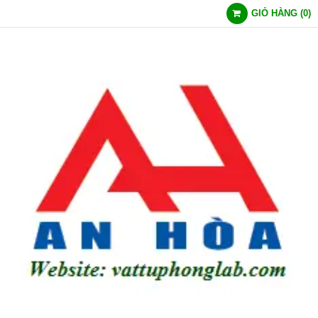
GIỎ HÀNG
(
0
)