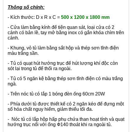
Thông số chính:
- Kích thước: D x R x C =
500 x 1200 x 1800 mm
- Cửa làm bằng kính để tiện quan sát, loại cửa có 2
cánh có bản lề, tay mở bằng inox có gắn khóa chìm trên
cánh.
- Khung, vỏ tủ làm bằng sắt hộp và thép sơn tĩnh điện
màu trắng sần.
- Tủ có quạt hút hướng trục để hút lượng khí độc còn
sót lại trong tủ để thổi ra ngoài.
- Tủ có 5 ngăn kệ bằng thép sơn tĩnh điện có màu trắng
ngà.
- Trên nóc tủ có lắp 1 bóng đèn ống 60cm 20W
- Phía dưới tủ được thiết kế có 2 ngăn kéo để đựng một
số hóa chất nguy hiểm, giảm thiểu tối đa.
- Nóc tủ có lắp hộp hấp phụ chứa than hoạt tính và quạt
hướng trục nối với ống Ф140 thoát khi ra ngoài tủ.