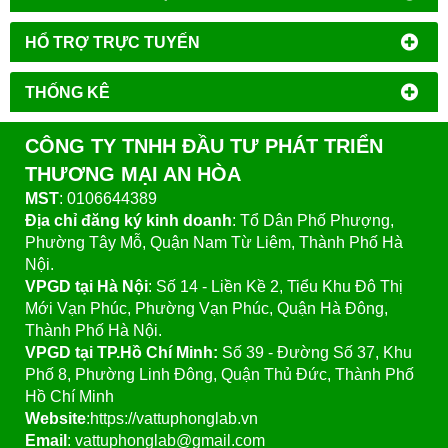
HỔ TRỢ TRỰC TUYẾN
THỐNG KÊ
CÔNG TY TNHH ĐẦU TƯ PHÁT TRIỂN
THƯƠNG MẠI AN HÒA
MST
: 0106644389
Địa chỉ đăng ký kinh doanh
: Tổ Dân Phố Phượng,
Phường Tây Mỗ, Quận Nam Từ Liêm, Thành Phố Hà
Nội.
VPGD tại Hà Nội
:
Số 14 - Liền Kề 2, Tiểu Khu Đô Thị
Mới Vạn Phúc, Phường Vạn Phúc, Quận Hà Đông,
Thành Phố Hà Nội.
VPGD tại TP.Hồ Chí Minh:
Số 39 - Đường Số 37, Khu
Phố 8, Phường Linh Đông, Quận Thủ Đức, Thành Phố
Hồ Chí Minh
Website
:https://vattuphonglab.vn
Email
: vattuphonglab@gmail.com