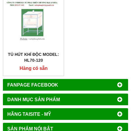
TỦ HÚT KHÍ ĐỘC MODEL:
HL70-120
Hàng có sẵn
FANPAGE FACEBOOK
DANH MỤC SẢN PHẨM
HÃNG TAISITE - MỸ
SẢN PHẨM NỔI BẬT