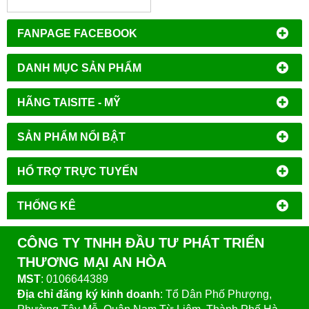
FANPAGE FACEBOOK
DANH MỤC SẢN PHẨM
HÃNG TAISITE - MỸ
SẢN PHẨM NỔI BẬT
HỔ TRỢ TRỰC TUYẾN
THỐNG KÊ
CÔNG TY TNHH ĐẦU TƯ PHÁT TRIỂN
THƯƠNG MẠI AN HÒA
MST
: 0106644389
Địa chỉ đăng ký kinh doanh
: Tổ Dân Phố Phượng,