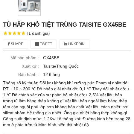
TỦ HẤP KHÔ TIỆT TRÙNG TAISITE GX45BE
(
1
đánh giá
)
SHARE
TWEET
LINKEDIN
Mã sản phẩm :
GX45BE
Xuất xứ :
Taisite/Trung Quốc
Bảo hành :
12 tháng
Thông số kỹ thuật: Đối lưu không khí cưỡng bức Phạm vi nhiệt độ:
RT + 10 ~ 300 ℃ Độ phân giải nhiệt độ: 0,1 ℃ Thay đổi nhiệt độ: ±
1 ℃ Độ chính xác của sự phân bố nhiệt độ:± 2,5% Vật liệu bên
trong tủ làm bằng thép không gỉ Vật liệu bên ngoài làm bằng thép
tấm cán nguội phủ lớp sơn kháng hóa chất Vật liệu cách nhiệt: sợi
silicat nhôm Hệ thống gia nhiệt: Ống gia nhiệt bằng thép không gỉ
Công suất định mức: 1.2Kw Lỗ thông khí: Đường kính bên trong 28
mm ở phía trên tủ Màn hình hiển thịt nhiệt độ