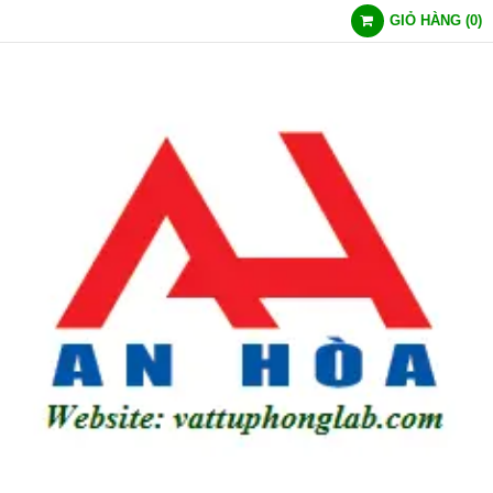
GIỎ HÀNG
(
0
)