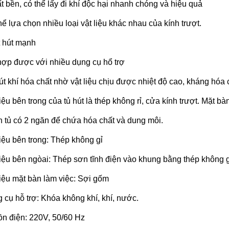
ất bền, có thể lấy đi khí độc hại nhanh chóng và hiệu quả
hể lựa chọn nhiều loại vật liệu khác nhau của kính trượt.
 hút mạnh
hợp được với nhiều dụng cụ hổ trợ
út khí hóa chất nhờ vật liệu chịu được nhiệt độ cao, kháng hóa 
liệu bên trong của tủ hút là thép không rỉ, cửa kính trượt. Mặt b
 tủ có 2 ngăn để chứa hóa chất và dung môi.
liệu bên trong: Thép không gỉ
liệu bên ngòai: Thép sơn tĩnh điện vào khung bằng thép không g
liệu mặt bàn làm việc: Sợi gốm
 cụ hỗ trợ: Khóa không khí, khí, nước.
n điện: 220V, 50/60 Hz