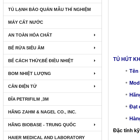
TỦ LẠNH BẢO QUẢN MẪU THÍ NGHIỆM
MÁY CẤT NƯỚC
AN TOÀN HÓA CHẤT
BỂ RỬA SIÊU ÂM
TỦ HÚT K
BỂ CÁCH THỦY,BỂ ĐIỀU NHIỆT
Tên
BOM NHIỆT LƯỢNG
Mode
CÂN ĐIỆN TỬ
Hãng
ĐĨA PETRIFILM ,3M
Đạt 
HÃNG ZAHM & NAGEL CO., INC.
Hàn
HÃNG BIOBASE - TRUNG QUỐC
Đặc tính kỹ
HAIER MEDICAL AND LABORATORY