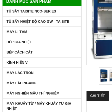
DANH MỤC SẢN PHẨM
TỦ SẤY TAISITE NCO-SERIES
TỦ SẤY NHIỆT ĐỘ CAO GW - TAISITE
MÁY LI TÂM
BẾP GIA NHIỆT
BẾP CÁCH CÁT
KÍNH HIỂN VI
MÁY LẮC TRÒN
MÁY LẮC NGANG
MÁY NGHIỀN MẪU THÍ NGHIỆM
CHI TIẾT
MÁY KHUẤY TỪ / MÁY KHUẤY TỪ GIA
NHIỆT