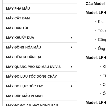
Các Model 
MÁY PHÁ MẪU
Model: LFH
MÁY CẤT ĐẠM
Kích
MÁY HÀN TÚI
Tốc 
MÁY KHUẤY ĐŨA
Công
MÁY ĐỒNG HÓA MẪU
Ống 
MÁY ĐẾM KHUẨN LẠC
Model: LFH
K
MÁY QUANG PHỔ SO MÀU UV-VIS
T
MÁY ĐO LƯU TỐC DÒNG CHẢY
C
MÁY ĐO LỰC BÓP TAY
Ố
MÁY DẬP MẪU VI SINH
Model: LFH
MÁY ĐO ĐỘ ẨM HẠT NÔNG SẢN