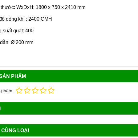
 thước: WxDxH: 1800 x 750 x 2410 mm
độ dòng khí : 2400 CMH
 suất quạt: 400
dẫn: Ø 200 mm
 SẢN PHẨM
n phẩm:
N
 CÙNG LOẠI