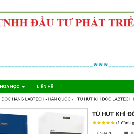
KHOA HỌC
LIÊN HỆ
Í ĐỘC HÃNG LABTECH - HÀN QUỐC
TỦ HÚT KHÍ ĐỘC LABTECH 
TỦ HÚT KHÍ 
(
1
đánh g
SHARE
TW