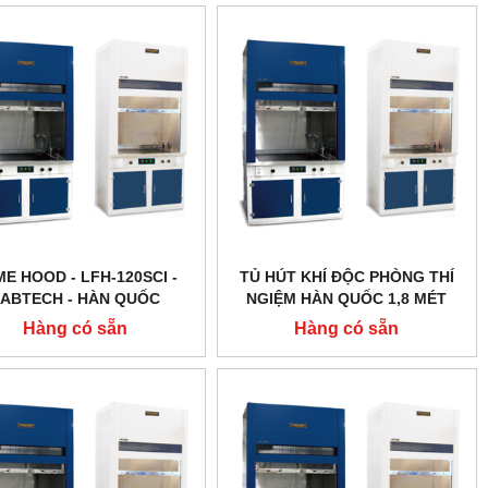
E HOOD - LFH-120SCI -
TỦ HÚT KHÍ ĐỘC PHÒNG THÍ
ABTECH - HÀN QUỐC
NGIỆM HÀN QUỐC 1,8 MÉT
Hàng có sẵn
Hàng có sẵn