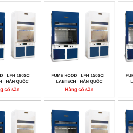
 - LFH-180SCI -
FUME HOOD - LFH-150SCI -
FUM
H - HÀN QUỐC
LABTECH - HẢN QUỐC
L
g có sẵn
Hàng có sẵn