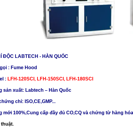
HÍ ĐỘC LABTECH - HÀN QUỐC
 gọi : Fume Hood
l :
LFH-120SCI, LFH-150SCI, LFH-180SCI
 sản xuất: Labtech – Hàn Quốc
chứng chỉ: ISO,CE,GMP...
g mới 100%,Cung cấp đầy đủ CO,CQ và chứng từ hàng hóa
 thuật.