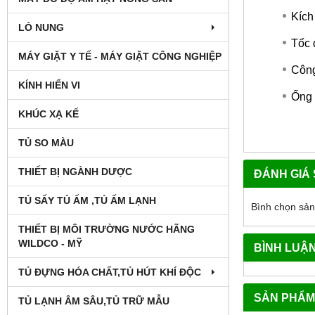
Kích
LÒ NUNG
Tốc 
MÁY GIẶT Y TẾ - MÁY GIẶT CÔNG NGHIỆP
Công
KÍNH HIỂN VI
Ống 
KHÚC XẠ KẾ
TỦ SO MÀU
THIẾT BỊ NGÀNH DƯỢC
ĐÁNH GIÁ
TỦ SẤY TỦ ẤM ,TỦ ẤM LẠNH
Bình chọn sả
THIẾT BỊ MÔI TRƯỜNG NƯỚC HÃNG
WILDCO - MỸ
BÌNH LUẬ
TỦ ĐỰNG HÓA CHẤT,TỦ HÚT KHÍ ĐỘC
SẢN PHẨM
TỦ LẠNH ÂM SÂU,TỦ TRỮ MẪU