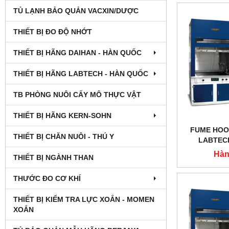
TỦ LẠNH BẢO QUẢN VACXIN/DƯỢC
THIẾT BỊ ĐO ĐỘ NHỚT
THIẾT BỊ HÃNG DAIHAN - HÀN QUỐC
THIẾT BỊ HÃNG LABTECH - HÀN QUỐC
TB PHÒNG NUÔI CẤY MÔ THỰC VẬT
THIẾT BỊ HÃNG KERN-SOHN
FUME HOOD
THIẾT BỊ CHĂN NUÔI - THÚ Y
LABTEC
Hàn
THIẾT BỊ NGÀNH THAN
THƯỚC ĐO CƠ KHÍ
THIẾT BỊ KIỂM TRA LỰC XOẮN - MOMEN
XOẮN