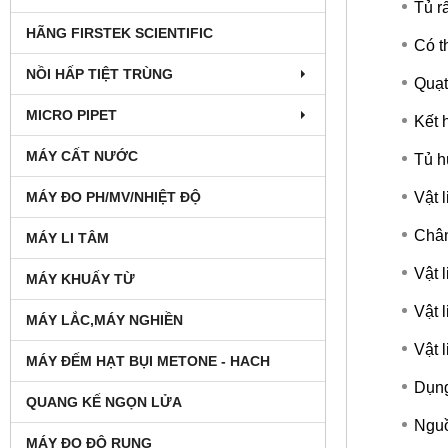
Tủ r
HÃNG FIRSTEK SCIENTIFIC
Có t
NỒI HẤP TIỆT TRÙNG
Quạt
MICRO PIPET
Kết 
MÁY CẤT NƯỚC
Tủ h
MÁY ĐO PH/MV/NHIỆT ĐỘ
Vật 
Chân
MÁY LI TÂM
Vật 
MÁY KHUẤY TỪ
Vật 
MÁY LẮC,MÁY NGHIỀN
Vật 
MÁY ĐẾM HẠT BỤI METONE - HACH
Dụng
QUANG KẾ NGỌN LỬA
Nguồ
MÁY ĐO ĐỘ RUNG