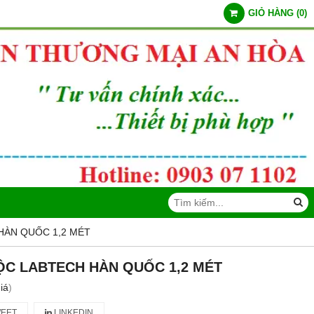
GIỎ HÀNG
(
0
)
HÀN QUỐC 1,2 MÉT
ĐỘC LABTECH HÀN QUỐC 1,2 MÉT
iá
)
EET
LINKEDIN