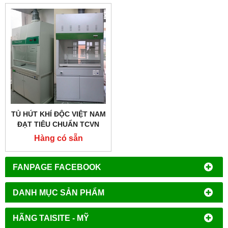
TỦ HÚT KHÍ ĐỘC VIỆT NAM
ĐẠT TIÊU CHUẨN TCVN
6914 – 2001
Hàng có sẵn
FANPAGE FACEBOOK
DANH MỤC SẢN PHẨM
HÃNG TAISITE - MỸ