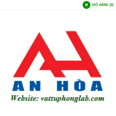
GIỎ HÀNG
(
0
)