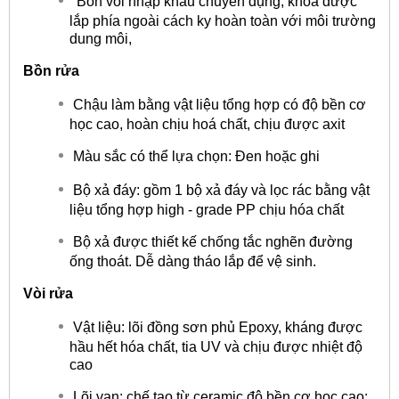
Bồn vòi nhập khẩu chuyên dụng, khóa được
lắp phía ngoài cách ky hoàn toàn với môi trường
dung môi,
Bồn rửa
Chậu làm bằng vật liệu tổng hợp có độ bền cơ
học cao, hoàn chịu hoá chất, chịu được axit
Màu sắc có thể lựa chọn: Đen hoặc ghi
Bộ xả đáy: gồm 1 bộ xả đáy và lọc rác bằng vật
liệu tổng hợp high - grade PP chịu hóa chất
Bộ xả được thiết kế chống tắc nghẽn đường
ống thoát. Dễ dàng tháo lắp để vệ sinh.
Vòi rửa
Vật liệu: lõi đồng sơn phủ Epoxy, kháng được
hầu hết hóa chất, tia UV và chịu được nhiệt độ
cao
Lõi van: chế tạo từ ceramic độ bền cơ học cao: