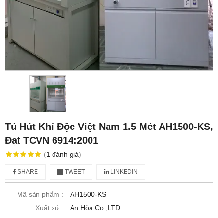
Tủ Hút Khí Độc Việt Nam 1.5 Mét AH1500-KS,
Đạt TCVN 6914:2001
(
1
đánh giá
)
SHARE
TWEET
LINKEDIN
Mã sản phẩm :
AH1500-KS
Xuất xứ :
An Hòa Co.,LTD