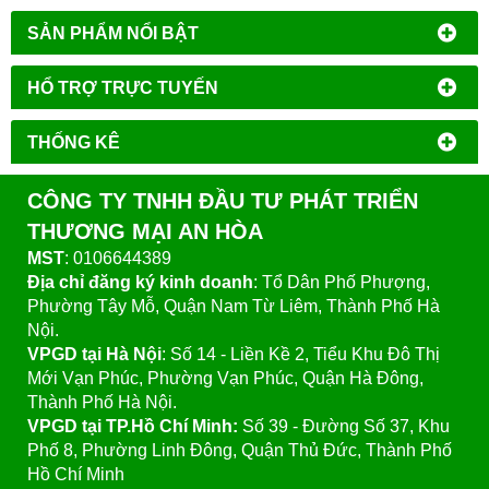
SẢN PHẨM NỔI BẬT
HỔ TRỢ TRỰC TUYẾN
THỐNG KÊ
CÔNG TY TNHH ĐẦU TƯ PHÁT TRIỂN
THƯƠNG MẠI AN HÒA
MST
: 0106644389
Địa chỉ đăng ký kinh doanh
: Tổ Dân Phố Phượng,
Phường Tây Mỗ, Quận Nam Từ Liêm, Thành Phố Hà
Nội.
VPGD tại Hà Nội
:
Số 14 - Liền Kề 2, Tiểu Khu Đô Thị
Mới Vạn Phúc, Phường Vạn Phúc, Quận Hà Đông,
Thành Phố Hà Nội.
VPGD tại TP.Hồ Chí Minh:
Số 39 - Đường Số 37, Khu
Phố 8, Phường Linh Đông, Quận Thủ Đức, Thành Phố
Hồ Chí Minh