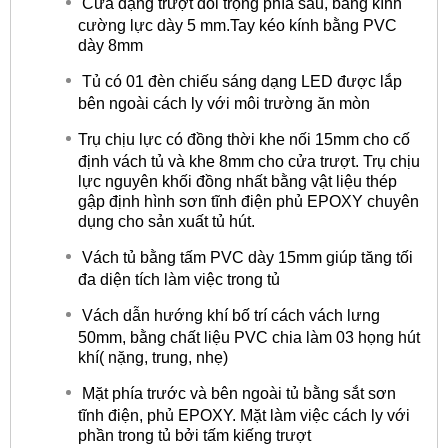
Cửa dạng trượt đối trọng phía sau, bằng kính
cường lực dày 5 mm.Tay kéo kính bằng PVC
dày 8mm
Tủ có 01 đèn chiếu sáng dạng LED được lắp
bên ngoài cách ly với môi trường ăn mòn
Trụ chịu lực có đồng thời khe nối 15mm cho cố
định vách tủ và khe 8mm cho cửa trượt. Trụ chịu
lực nguyên khối đồng nhất bằng vật liệu thép
gập định hình sơn tĩnh điện phủ EPOXY chuyên
dụng cho sản xuất tủ hút.
Vách tủ bằng tấm PVC dày 15mm giúp tăng tối
đa diện tích làm việc trong tủ
Vách dẫn hướng khí bố trí cách vách lưng
50mm, bằng chất liệu PVC chia làm 03 họng hút
khí( nặng, trung, nhẹ)
Mặt phía trước và bên ngoài tủ bằng sắt sơn
tĩnh điện, phủ EPOXY. Mặt làm việc cách ly với
phần trong tủ bởi tấm kiếng trượt