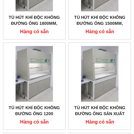
TỦ HÚT KHÍ ĐỘC KHÔNG
TỦ HÚT KHÍ ĐỘC KHÔNG
ĐƯỜNG ỐNG 1800MM,
ĐƯỜNG ỐNG 1500MM,
AH1800-PP, ĐẠT TCVN
AH1500-PP
Hàng có sẵn
Hàng có sẵn
6914:2001
TỦ HÚT KHÍ ĐỘC KHÔNG
TỦ HÚT KHÍ ĐỘC KHÔNG
ĐƯỜNG ỐNG 1200
ĐƯỜNG ỐNG SẢN XUẤT
MM,AH1200-PP
TẠI VIỆT NAM ĐẠT TCVN
Hàng có sẵn
Hàng có sẵn
6914:2001