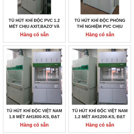
TỦ HÚT KHÍ ĐỘC PVC 1.2
TỦ HÚT KHÍ ĐỘC PHÒNG
MÉT CHỊU AXIT,BAZƠ VÀ
THÍ NGHIỆM PVC CHỊU
DUNG MÔI HỮU CƠ
AXIT,BAZƠ VÀ DUNG MÔI
Hàng có sẵn
Hàng có sẵn
HỮU CƠ
TỦ HÚT KHÍ ĐỘC VIỆT NAM
TỦ HÚT KHÍ ĐỘC VIỆT NAM
1.8 MÉT AH1800-KS, ĐẠT
1.2 MÉT AH1200-KS, ĐẠT
TCVN 6914:2001
TCVN 6914:2001
Hàng có sẵn
Hàng có sẵn