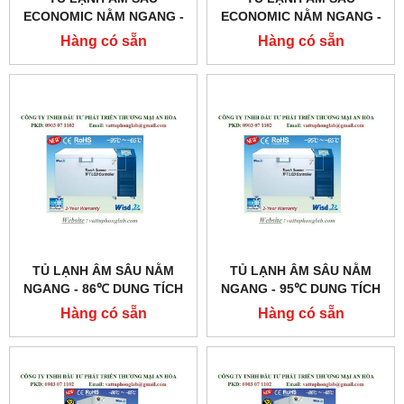
ECONOMIC NẰM NGANG -
ECONOMIC NẰM NGANG -
86℃ DUNG TÍCH 375 LÍT
86℃ DUNG TÍCH 237 LÍT
Hàng có sẵn
Hàng có sẵn
MODEL:WUF-41
MODEL:WUF-21
TỦ LẠNH ÂM SÂU NẰM
TỦ LẠNH ÂM SÂU NẰM
NGANG - 86℃ DUNG TÍCH
NGANG - 95℃ DUNG TÍCH
350 LÍT
350 LÍT MODEL:DUOFREEZ
Hàng có sẵn
Hàng có sẵn
MODEL:SIMPLEFREEZ
C350
C350