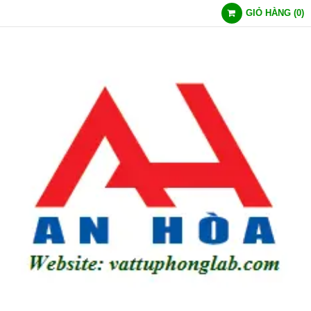
GIỎ HÀNG
(
0
)