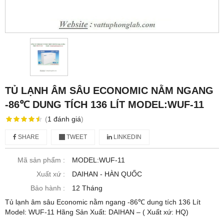
TỦ LẠNH ÂM SÂU ECONOMIC NẰM NGANG
-86℃ DUNG TÍCH 136 LÍT MODEL:WUF-11
(
1
đánh giá
)
SHARE
TWEET
LINKEDIN
Mã sản phẩm :
MODEL:WUF-11
Xuất xứ :
DAIHAN - HÀN QUỐC
Bảo hành :
12 Tháng
Tủ lạnh âm sâu Economic nằm ngang -86℃ dung tích 136 Lít
Model: WUF-11 Hãng Sản Xuất: DAIHAN – ( Xuất xứ: HQ)