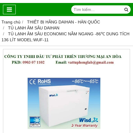
Trang chủ
THIẾT BỊ HÃNG DAIHAN - HÀN QUỐC
TỦ LẠNH ÂM SÂU DAIHAN
TỦ LẠNH ÂM SÂU ECONOMIC NẰM NGANG -86℃ DUNG TÍCH
136 LÍT MODEL:WUF-11