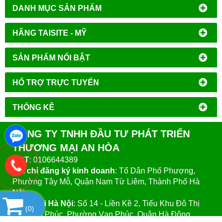
DANH MỤC SẢN PHẨM
HÃNG TAISITE - MỸ
SẢN PHẨM NỔI BẬT
HỔ TRỢ TRỰC TUYẾN
THỐNG KÊ
CÔNG TY TNHH ĐẦU TƯ PHÁT TRIỂN
THƯƠNG MẠI AN HÒA
MST
: 0106644389
Địa chỉ đăng ký kinh doanh
: Tổ Dân Phố Phượng,
Phường Tây Mỗ, Quận Nam Từ Liêm, Thành Phố Hà
Nội.
VPGD tại Hà Nội
:
Số 14 - Liền Kề 2, Tiểu Khu Đô Thị
(
0
)
Mới Vạn Phúc, Phường Vạn Phúc, Quận Hà Đông,