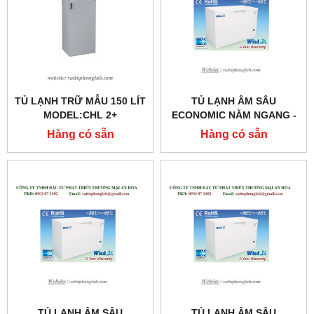
TỦ LẠNH TRỮ MẪU 150 LÍT
TỦ LẠNH ÂM SÂU
MODEL:CHL 2+
ECONOMIC NẰM NGANG -
86℃ DUNG TÍCH 438 LÍT
Hàng có sẵn
Hàng có sẵn
MODEL: WUF-51
TỦ LẠNH ÂM SÂU
TỦ LẠNH ÂM SÂU