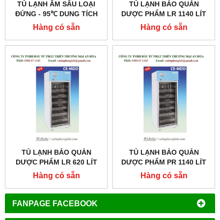
TỦ LẠNH ÂM SÂU LOẠI
TỦ LẠNH BẢO QUẢN
ĐỨNG - 95℃ DUNG TÍCH
DƯỢC PHẨM LR 1140 LÍT
400 LÍT MODEL:DUOFREEZ
MODEL:LR-1000
Hàng có sẵn
Hàng có sẵn
U400
TỦ LẠNH BẢO QUẢN
TỦ LẠNH BẢO QUẢN
DƯỢC PHẨM LR 620 LÍT
DƯỢC PHẨM PR 1140 LÍT
MODEL:LR-600
MODEL:PR-1000
Hàng có sẵn
Hàng có sẵn
FANPAGE FACEBOOK