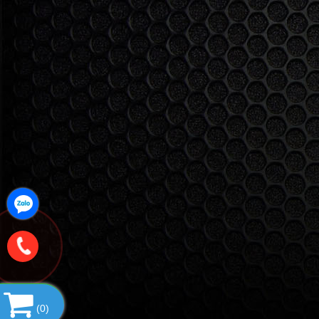
(
0
)