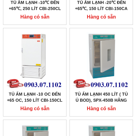
TỦ ẤM LẠNH -10℃ ĐẾN
TỦ ẤM LẠNH -20℃ ĐẾN
+65℃, 250 LÍT CBI-250CL
+65℃, 150 LÍT CBI-150CA
HÃNG TAISITE
HÃNG TAISITE
Hàng có sẵn
Hàng có sẵn
TỦ ẤM LẠNH -10 OC ĐẾN
TỦ ẤM LẠNH 450 LÍT ( TỦ
+65 OC, 150 LÍT CBI-150CL
Ủ BOD), SPX-450B HÃNG
HÃNG TAISITELAB
XINGCHEN SHKT
Hàng có sẵn
Hàng có sẵn