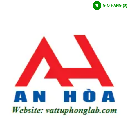
GIỎ HÀNG
(
0
)