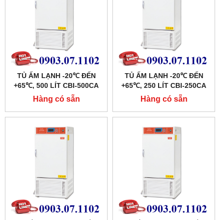
TỦ ẤM LẠNH -20℃ ĐẾN
TỦ ẤM LẠNH -20℃ ĐẾN
+65℃, 500 LÍT CBI-500CA
+65℃, 250 LÍT CBI-250CA
HÃNG TAISITE
HÃNG TAISITE
Hàng có sẵn
Hàng có sẵn