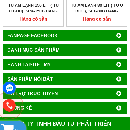
TỦ ẤM LẠNH 150 LÍT ( TỦ
TỦ ẤM LẠNH 80 LÍT ( TỦ Ủ
Ủ BOD), SPX-150B HÃNG
BOD), SPX-80B HÃNG
XINGCHEN SHKT
XINGCHEN SHKT
Hàng có sẵn
Hàng có sẵn
FANPAGE FACEBOOK
DANH MỤC SẢN PHẨM
HÃNG TAISITE - MỸ
SẢN PHẨM NỔI BẬT
HỔ TRỢ TRỰC TUYẾN
THỐNG KÊ
CÔNG TY TNHH ĐẦU TƯ PHÁT TRIỂN