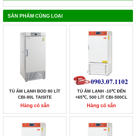
SẢN PHẨM CÙNG LOẠI
TỦ ẤM LẠNH BOD 80 LÍT
TỦ ẤM LẠNH -10℃ ĐẾN
CBI-80L TAISITE
+65℃, 500 LÍT CBI-500CL
HÃNG TAISITE
Hàng có sẵn
Hàng có sẵn