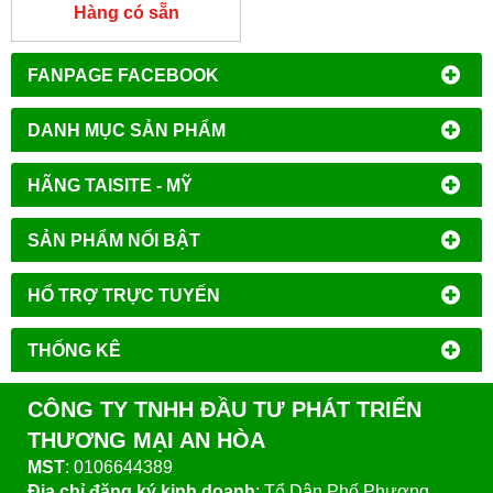
Hàng có sẵn
FANPAGE FACEBOOK
DANH MỤC SẢN PHẨM
HÃNG TAISITE - MỸ
SẢN PHẨM NỔI BẬT
HỔ TRỢ TRỰC TUYẾN
THỐNG KÊ
CÔNG TY TNHH ĐẦU TƯ PHÁT TRIỂN
THƯƠNG MẠI AN HÒA
MST
: 0106644389
Địa chỉ đăng ký kinh doanh
: Tổ Dân Phố Phượng,