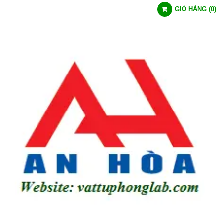
GIỎ HÀNG
(
0
)