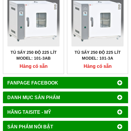
TỦ SẤY 250 ĐỘ 225 LÍT
TỦ SẤY 250 ĐỘ 225 LÍT
MODEL: 101-3AB
MODEL: 101-3A
Hàng có sẵn
Hàng có sẵn
FANPAGE FACEBOOK
DANH MỤC SẢN PHẨM
HÃNG TAISITE - MỸ
SẢN PHẨM NỔI BẬT