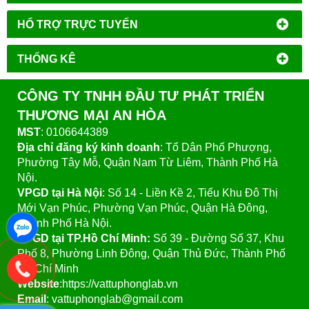
HỔ TRỢ TRỰC TUYẾN
THỐNG KÊ
CÔNG TY TNHH ĐẦU TƯ PHÁT TRIỂN
THƯƠNG MẠI AN HÒA
MST
: 0106644389
Địa chỉ đăng ký kinh doanh
: Tổ Dân Phố Phượng,
Phường Tây Mỗ, Quận Nam Từ Liêm, Thành Phố Hà
Nội.
VPGD tại Hà Nội
:
Số 14 - Liền Kề 2, Tiểu Khu Đô Thị
Mới Vạn Phúc, Phường Vạn Phúc, Quận Hà Đông,
Thành Phố Hà Nội.
VPGD tại TP.Hồ Chí Minh:
Số 39 - Đường Số 37, Khu
Phố 8, Phường Linh Đông, Quận Thủ Đức, Thành Phố
Hồ Chí Minh
Website
:https://vattuphonglab.vn
Email
: vattuphonglab@gmail.com