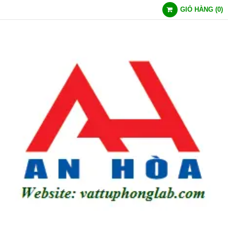
GIỎ HÀNG
(
0
)