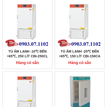
TỦ ẤM LẠNH -10℃ ĐẾN
TỦ ẤM LẠNH -20℃ ĐẾN
+65℃, 250 LÍT CBI-250CL
+65℃, 150 LÍT CBI-150CA
HÃNG TAISITE
HÃNG TAISITE
Hàng có sẵn
Hàng có sẵn