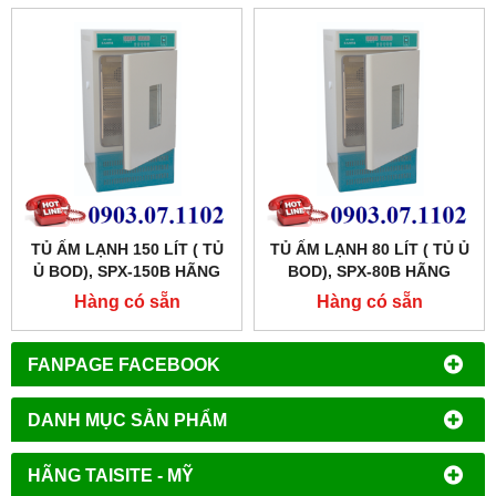
TỦ ẤM LẠNH 150 LÍT ( TỦ
TỦ ẤM LẠNH 80 LÍT ( TỦ Ủ
Ủ BOD), SPX-150B HÃNG
BOD), SPX-80B HÃNG
XINGCHEN SHKT
XINGCHEN SHKT
Hàng có sẵn
Hàng có sẵn
FANPAGE FACEBOOK
DANH MỤC SẢN PHẨM
HÃNG TAISITE - MỸ