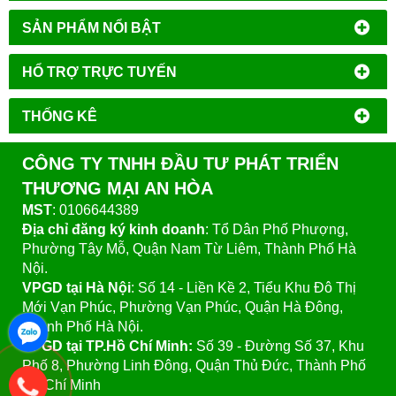
SẢN PHẨM NỔI BẬT
HỔ TRỢ TRỰC TUYẾN
THỐNG KÊ
CÔNG TY TNHH ĐẦU TƯ PHÁT TRIỂN
THƯƠNG MẠI AN HÒA
MST
: 0106644389
Địa chỉ đăng ký kinh doanh
: Tổ Dân Phố Phượng,
Phường Tây Mỗ, Quận Nam Từ Liêm, Thành Phố Hà
Nội.
VPGD tại Hà Nội
:
Số 14 - Liền Kề 2, Tiểu Khu Đô Thị
Mới Vạn Phúc, Phường Vạn Phúc, Quận Hà Đông,
Thành Phố Hà Nội.
VPGD tại TP.Hồ Chí Minh:
Số 39 - Đường Số 37, Khu
Phố 8, Phường Linh Đông, Quận Thủ Đức, Thành Phố
Hồ Chí Minh