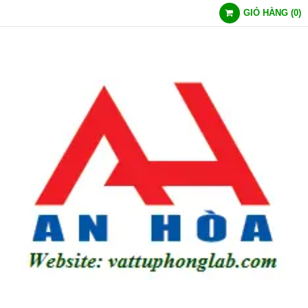
GIỎ HÀNG
(
0
)