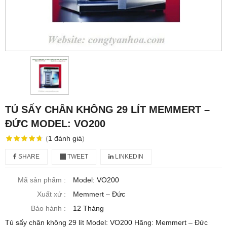
TỦ SẤY CHÂN KHÔNG 29 LÍT MEMMERT –
ĐỨC MODEL: VO200
(
1
đánh giá
)
SHARE
TWEET
LINKEDIN
Mã sản phẩm :
Model: VO200
Xuất xứ :
Memmert – Đức
Bảo hành :
12 Tháng
Tủ sấy chân không 29 lít Model: VO200 Hãng: Memmert – Đức