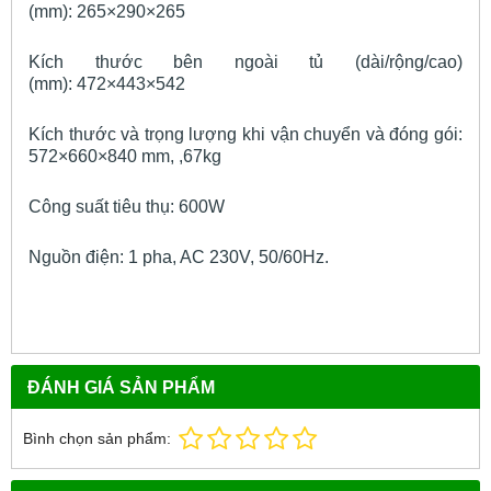
(mm): 265×290×265
Kích thước bên ngoài tủ (dài/rộng/cao)
(mm): 472×443×542
Kích thước và trọng lượng khi vận chuyển và đóng gói:
572×660×840 mm, ,67kg
Công suất tiêu thụ: 600W
Nguồn điện: 1 pha, AC 230V, 50/60Hz.
ĐÁNH GIÁ SẢN PHẨM
Bình chọn sản phẩm: