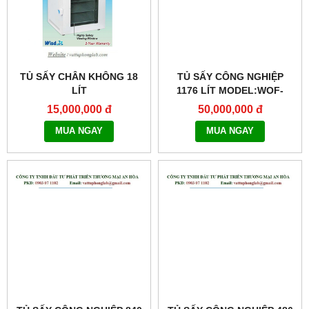
TỦ SẤY CHÂN KHÔNG 18
TỦ SẤY CÔNG NGHIỆP
LÍT
1176 LÍT MODEL:WOF-
MODEL:THERMOSTABLE
L1000
15,000,000 đ
50,000,000 đ
OV-20
MUA NGAY
MUA NGAY