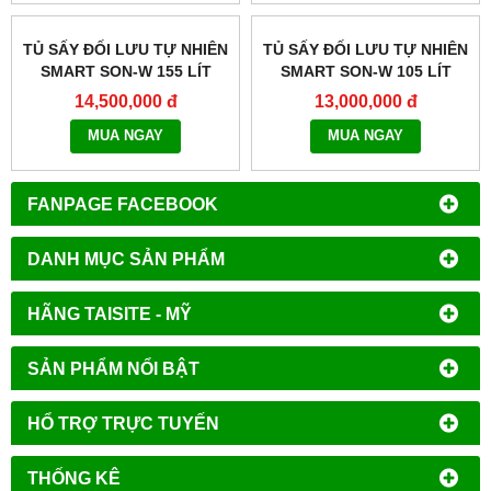
TỦ SẤY ĐỐI LƯU TỰ NHIÊN
TỦ SẤY ĐỐI LƯU TỰ NHIÊN
SMART SON-W 155 LÍT
SMART SON-W 105 LÍT
MODEL:THERMOSTABLE
MODEL:THERMOSTABLE
14,500,000 đ
13,000,000 đ
SON-W155
SON-W105
MUA NGAY
MUA NGAY
FANPAGE FACEBOOK
DANH MỤC SẢN PHẨM
HÃNG TAISITE - MỸ
SẢN PHẨM NỔI BẬT
HỔ TRỢ TRỰC TUYẾN
THỐNG KÊ