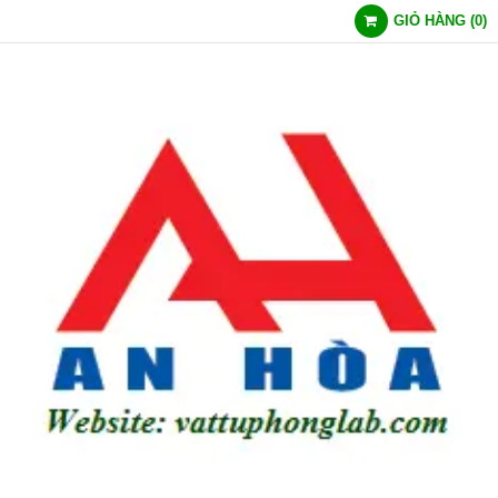
GIỎ HÀNG
(
0
)