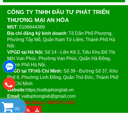
CÔNG TY TNHH ĐẦU TƯ PHÁT TRIỂN
THƯƠNG MẠI AN HÒA
MST
: 0106644389
Địa chỉ đăng ký kinh doanh
: Tổ Dân Phố Phượng,
Phường Tây Mỗ, Quận Nam Từ Liêm, Thành Phố Hà
Nội.
VPGD tại Hà Nội
:
Số 14 - Liền Kề 2, Tiểu Khu Đô Thị
Mới Vạn Phúc, Phường Vạn Phúc, Quận Hà Đông,
Thành Phố Hà Nội.
VPGD tại TP.Hồ Chí Minh:
Số 39 - Đường Số 37, Khu
Phố 8, Phường Linh Đông, Quận Thủ Đức, Thành Phố
Hồ Chí Minh
Website
:https://vattuphonglab.vn
Email
: vattuphonglab@gmail.com
Hotline: Mr.Đăng - 0903.07.1102
(
0
)
SẢN PHẨM