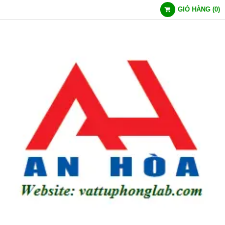
GIỎ HÀNG
(
0
)