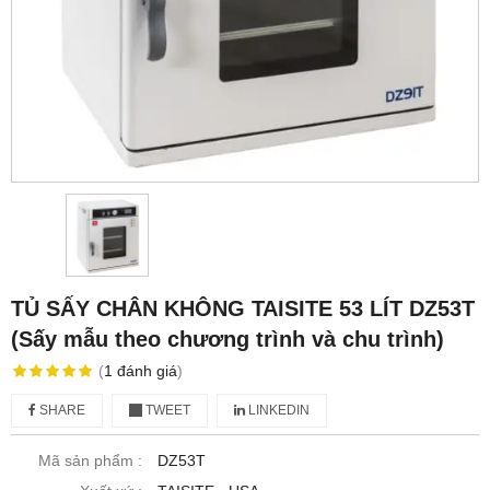
TỦ SẤY CHÂN KHÔNG TAISITE 53 LÍT DZ53T
(Sấy mẫu theo chương trình và chu trình)
(
1
đánh giá
)
SHARE
TWEET
LINKEDIN
Mã sản phẩm :
DZ53T