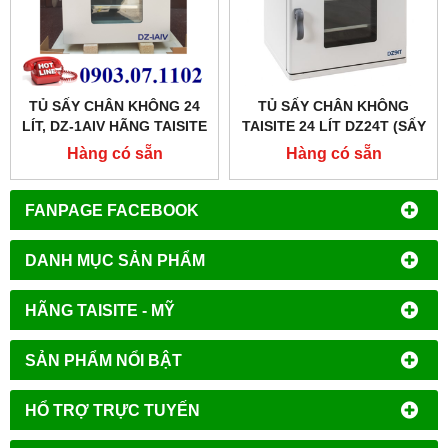
TỦ SẤY CHÂN KHÔNG 24
TỦ SẤY CHÂN KHÔNG
LÍT, DZ-1AIV HÃNG TAISITE
TAISITE 24 LÍT DZ24T (SẤY
-TRUNG QUỐC
MẪU THEO CHƯƠNG
Hàng có sẵn
Hàng có sẵn
TRÌNH VÀ CHU TRÌNH)
FANPAGE FACEBOOK
DANH MỤC SẢN PHẨM
HÃNG TAISITE - MỸ
SẢN PHẨM NỔI BẬT
HỔ TRỢ TRỰC TUYẾN