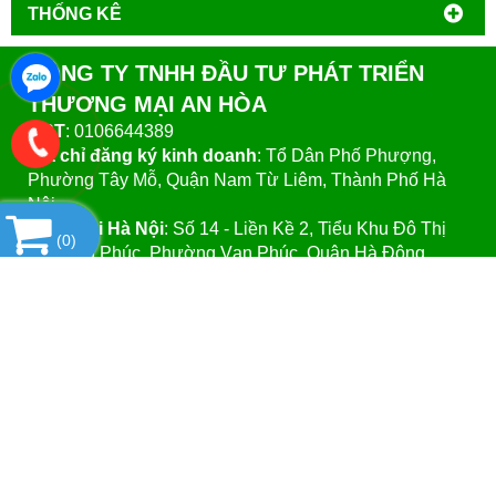
THỐNG KÊ
CÔNG TY TNHH ĐẦU TƯ PHÁT TRIỂN
THƯƠNG MẠI AN HÒA
MST
: 0106644389
Địa chỉ đăng ký kinh doanh
: Tổ Dân Phố Phượng,
Phường Tây Mỗ, Quận Nam Từ Liêm, Thành Phố Hà
Nội.
VPGD tại Hà Nội
:
Số 14 - Liền Kề 2, Tiểu Khu Đô Thị
(
0
)
Mới Vạn Phúc, Phường Vạn Phúc, Quận Hà Đông,
Thành Phố Hà Nội.
VPGD tại TP.Hồ Chí Minh:
Số 39 - Đường Số 37, Khu
Phố 8, Phường Linh Đông, Quận Thủ Đức, Thành Phố
Hồ Chí Minh
Website
:https://vattuphonglab.vn
Email
: vattuphonglab@gmail.com
Hotline: Mr.Đăng - 0903.07.1102