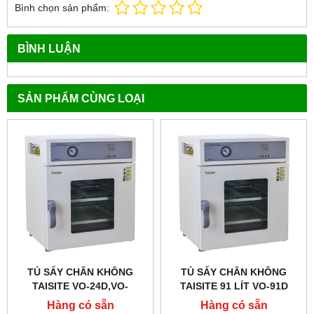
Bình chọn sản phẩm:
BÌNH LUẬN
SẢN PHẨM CÙNG LOẠI
TỦ SẤY CHÂN KHÔNG
TỦ SẤY CHÂN KHÔNG
TAISITE VO-24D,VO-
TAISITE 91 LÍT VO-91D
52D,VO-91D
Hàng có sẵn
Hàng có sẵn