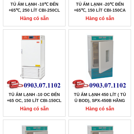
TỦ ẤM LẠNH -10℃ ĐẾN
TỦ ẤM LẠNH -20℃ ĐẾN
+65℃, 250 LÍT CBI-250CL
+65℃, 150 LÍT CBI-150CA
HÃNG TAISITE
HÃNG TAISITE
Hàng có sẵn
Hàng có sẵn
TỦ ẤM LẠNH -10 OC ĐẾN
TỦ ẤM LẠNH 450 LÍT ( TỦ
+65 OC, 150 LÍT CBI-150CL
Ủ BOD), SPX-450B HÃNG
HÃNG TAISITELAB
XINGCHEN SHKT
Hàng có sẵn
Hàng có sẵn