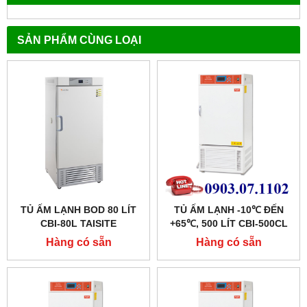
SẢN PHẨM CÙNG LOẠI
TỦ ẤM LẠNH BOD 80 LÍT
TỦ ẤM LẠNH -10℃ ĐẾN
CBI-80L TAISITE
+65℃, 500 LÍT CBI-500CL
HÃNG TAISITE
Hàng có sẵn
Hàng có sẵn