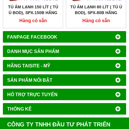
TỦ ẤM LẠNH 150 LÍT ( TỦ
TỦ ẤM LẠNH 80 LÍT ( TỦ Ủ
Ủ BOD), SPX-150B HÃNG
BOD), SPX-80B HÃNG
XINGCHEN SHKT
XINGCHEN SHKT
Hàng có sẵn
Hàng có sẵn
FANPAGE FACEBOOK
DANH MỤC SẢN PHẨM
HÃNG TAISITE - MỸ
SẢN PHẨM NỔI BẬT
HỔ TRỢ TRỰC TUYẾN
THỐNG KÊ
CÔNG TY TNHH ĐẦU TƯ PHÁT TRIỂN