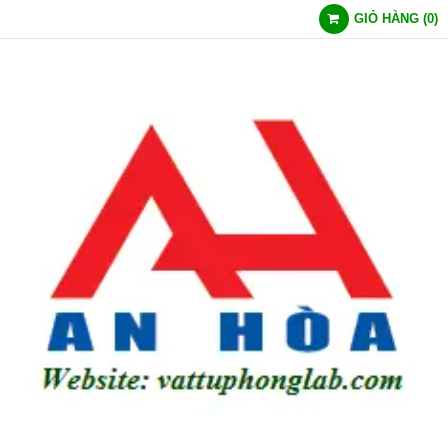
GIỎ HÀNG
(
0
)