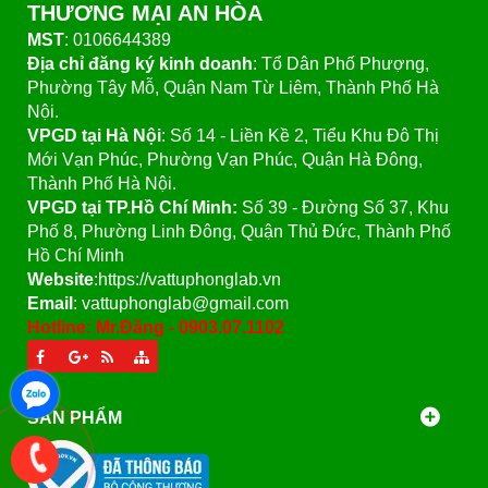
THƯƠNG MẠI AN HÒA
MST
: 0106644389
Địa chỉ đăng ký kinh doanh
: Tổ Dân Phố Phượng,
Phường Tây Mỗ, Quận Nam Từ Liêm, Thành Phố Hà
Nội.
VPGD tại Hà Nội
:
Số 14 - Liền Kề 2, Tiểu Khu Đô Thị
Mới Vạn Phúc, Phường Vạn Phúc, Quận Hà Đông,
Thành Phố Hà Nội.
VPGD tại TP.Hồ Chí Minh:
Số 39 - Đường Số 37, Khu
Phố 8, Phường Linh Đông, Quận Thủ Đức, Thành Phố
Hồ Chí Minh
Website
:https://vattuphonglab.vn
Email
: vattuphonglab@gmail.com
Hotline: Mr.Đăng - 0903.07.1102
SẢN PHẨM