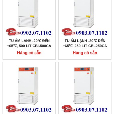
TỦ ẤM LẠNH -20℃ ĐẾN
TỦ ẤM LẠNH -20℃ ĐẾN
+65℃, 500 LÍT CBI-500CA
+65℃, 250 LÍT CBI-250CA
HÃNG TAISITE
HÃNG TAISITE
Hàng có sẵn
Hàng có sẵn