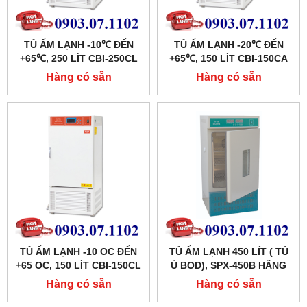
TỦ ẤM LẠNH -10℃ ĐẾN
TỦ ẤM LẠNH -20℃ ĐẾN
+65℃, 250 LÍT CBI-250CL
+65℃, 150 LÍT CBI-150CA
HÃNG TAISITE
HÃNG TAISITE
Hàng có sẵn
Hàng có sẵn
TỦ ẤM LẠNH -10 OC ĐẾN
TỦ ẤM LẠNH 450 LÍT ( TỦ
+65 OC, 150 LÍT CBI-150CL
Ủ BOD), SPX-450B HÃNG
HÃNG TAISITELAB
XINGCHEN SHKT
Hàng có sẵn
Hàng có sẵn