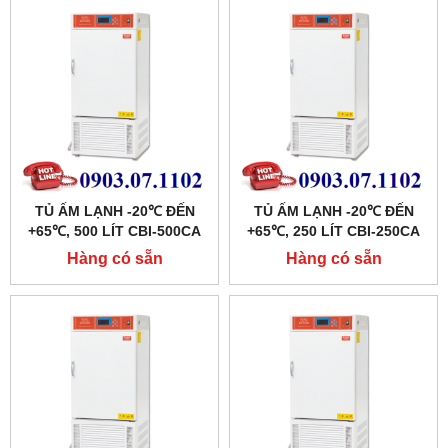
TỦ ẤM LẠNH -20℃ ĐẾN
TỦ ẤM LẠNH -20℃ ĐẾN
+65℃, 500 LÍT CBI-500CA
+65℃, 250 LÍT CBI-250CA
HÃNG TAISITE
HÃNG TAISITE
Hàng có sẵn
Hàng có sẵn