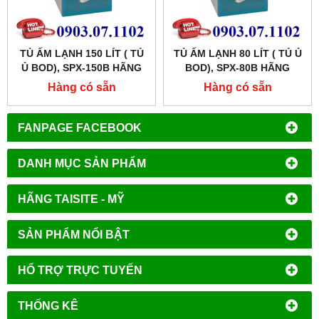
TỦ ẤM LẠNH 150 LÍT ( TỦ
TỦ ẤM LẠNH 80 LÍT ( TỦ Ủ
Ủ BOD), SPX-150B HÃNG
BOD), SPX-80B HÃNG
XINGCHEN SHKT
XINGCHEN SHKT
Hàng có sẵn
Hàng có sẵn
FANPAGE FACEBOOK
DANH MỤC SẢN PHẨM
HÃNG TAISITE - MỸ
SẢN PHẨM NỔI BẬT
HỔ TRỢ TRỰC TUYẾN
THỐNG KÊ