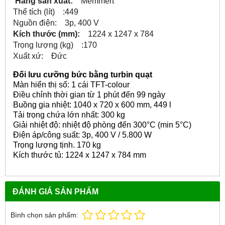
Hãng sản xuất:
Memmert
Thể tích (lít) :449
Nguồn điện: 3p, 400 V
Kích thước (mm):
1224 x 1247 x 784
Trọng lượng (kg) :170
Xuất xứ: Đức
Đối lưu cưỡng bức bằng turbin quạt
Màn hiển thị số: 1 cái TFT-colour
Điều chỉnh thời gian từ 1 phút đến 99 ngày
Buồng gia nhiệt: 1040 x 720 x 600 mm, 449 l
Tải trọng chứa lớn nhất: 300 kg
Giải nhiệt độ: nhiệt độ phòng đến 300°C (min 5°C)
Điện áp/công suất: 3p, 400 V / 5.800 W
Trọng lượng tịnh. 170 kg
Kích thước tủ: 1224 x 1247 x 784 mm
ĐÁNH GIÁ SẢN PHẨM
Bình chọn sản phẩm: