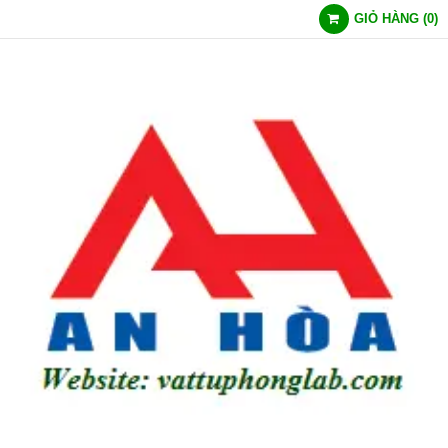
GIỎ HÀNG
(
0
)