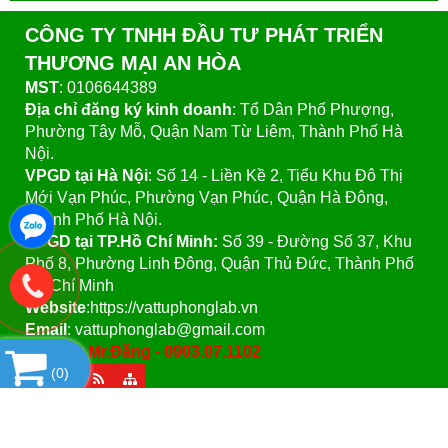
CÔNG TY TNHH ĐẦU TƯ PHÁT TRIỂN
THƯƠNG MẠI AN HÒA
MST
: 0106644389
Địa chỉ đăng ký kinh doanh
: Tổ Dân Phố Phượng,
Phường Tây Mỗ, Quận Nam Từ Liêm, Thành Phố Hà
Nội.
VPGD tại Hà Nội
:
Số 14 - Liền Kề 2, Tiểu Khu Đô Thị
Mới Vạn Phúc, Phường Vạn Phúc, Quận Hà Đông,
Thành Phố Hà Nội.
VPGD tại TP.Hồ Chí Minh:
Số 39 - Đường Số 37, Khu
Phố 8, Phường Linh Đông, Quận Thủ Đức, Thành Phố
Hồ Chí Minh
Website
:https://vattuphonglab.vn
Email
: vattuphonglab@gmail.com
Hotline: Mr.Đăng - 0903.07.1102
(
0
)
SẢN PHẨM