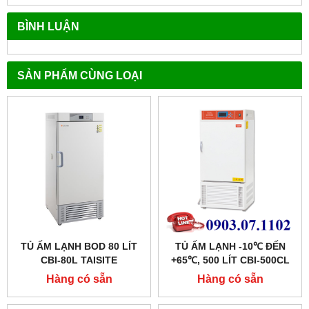
BÌNH LUẬN
SẢN PHẨM CÙNG LOẠI
TỦ ẤM LẠNH BOD 80 LÍT
TỦ ẤM LẠNH -10℃ ĐẾN
CBI-80L TAISITE
+65℃, 500 LÍT CBI-500CL
HÃNG TAISITE
Hàng có sẵn
Hàng có sẵn