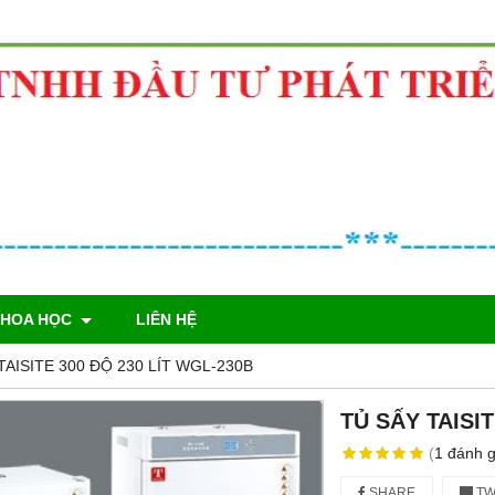
KHOA HỌC
LIÊN HỆ
TAISITE 300 ĐỘ 230 LÍT WGL-230B
TỦ SẤY TAISI
(
1
đánh g
SHARE
TW