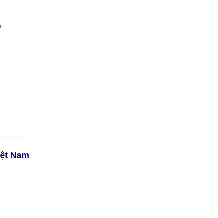
A
-----------
iệt Nam