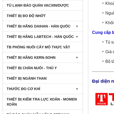
Khoả
TỦ LẠNH BẢO QUẢN VACXIN/DƯỢC
Nguồ
THIẾT BỊ ĐO ĐỘ NHỚT
Khối
THIẾT BỊ HÃNG DAIHAN - HÀN QUỐC
Cung cấp 
THIẾT BỊ HÃNG LABTECH - HÀN QUỐC
Tủ s
TB PHÒNG NUÔI CẤY MÔ THỰC VẬT
Giá 
THIẾT BỊ HÃNG KERN-SOHN
Bộ t
THIẾT BỊ CHĂN NUÔI - THÚ Y
-----------------
THIẾT BỊ NGÀNH THAN
Đại diện 
THƯỚC ĐO CƠ KHÍ
THIẾT BỊ KIỂM TRA LỰC XOẮN - MOMEN
XOẮN