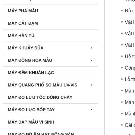
Độ c
MÁY PHÁ MẪU
Vật 
MÁY CẤT ĐẠM
Vật 
MÁY HÀN TÚI
Vật l
MÁY KHUẤY ĐŨA
Hệ t
MÁY ĐỒNG HÓA MẪU
Công
MÁY ĐẾM KHUẨN LẠC
Lỗ t
MÁY QUANG PHỔ SO MÀU UV-VIS
Màn 
MÁY ĐO LƯU TỐC DÒNG CHẢY
Màn 
MÁY ĐO LỰC BÓP TAY
Mành
MÁY DẬP MẪU VI SINH
Cài 
MÁY ĐO ĐỘ ẨM HẠT NÔNG SẢN