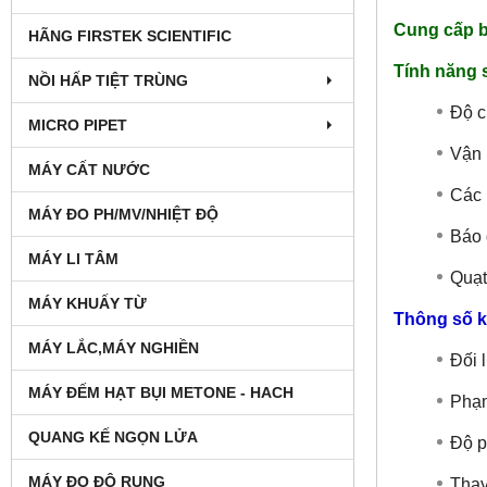
Cung cấp 
HÃNG FIRSTEK SCIENTIFIC
Tính năng 
NỒI HẤP TIỆT TRÙNG
Độ c
MICRO PIPET
Vận 
MÁY CẤT NƯỚC
Các 
MÁY ĐO PH/MV/NHIỆT ĐỘ
Báo 
MÁY LI TÂM
Quạt
MÁY KHUẤY TỪ
Thông số k
MÁY LẮC,MÁY NGHIỀN
Đối 
MÁY ĐẾM HẠT BỤI METONE - HACH
Phạm
QUANG KẾ NGỌN LỬA
Độ p
MÁY ĐO ĐỘ RUNG
Thay