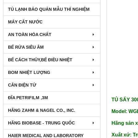
TỦ LẠNH BẢO QUẢN MẪU THÍ NGHIỆM
MÁY CẤT NƯỚC
AN TOÀN HÓA CHẤT
BỂ RỬA SIÊU ÂM
BỂ CÁCH THỦY,BỂ ĐIỀU NHIỆT
BOM NHIỆT LƯỢNG
CÂN ĐIỆN TỬ
ĐĨA PETRIFILM ,3M
TỦ SẤY 30
HÃNG ZAHM & NAGEL CO., INC.
Model: WG
HÃNG BIOBASE - TRUNG QUỐC
Hãng sản x
Xuất xứ: T
HAIER MEDICAL AND LABORATORY