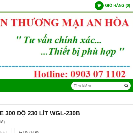
GIỎ HÀNG
(
0
)
TE 300 ĐỘ 230 LÍT WGL-230B
iá
)
EET
LINKEDIN