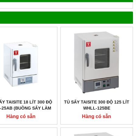
ẤY TAISITE 18 LÍT 300 ĐỘ
TỦ SẤY TAISITE 300 ĐỘ 125 LÍT
-25AB (BUỒNG SẤY LÀM
WHLL-125BE
 THÉP KHÔNG GỈ CÓ ĐỘ
Hàng có sẵn
Hàng có sẵn
BỀN NHIỆT CAO)