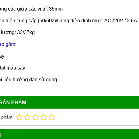
ng các giữa các vị trí: 35mm
n điện cung cấp (50/60z)/Dòng điện định mức: AC220V / 3.6A
 lượng: 33/37kg
ao gồm:
ấy
đặt mẫu sấy
ài liệu hướng dẫn sử dụng
 SẢN PHẨM
n phẩm:
N