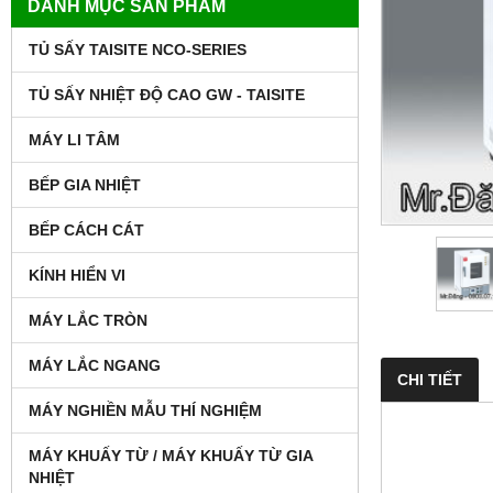
DANH MỤC SẢN PHẨM
TỦ SẤY TAISITE NCO-SERIES
TỦ SẤY NHIỆT ĐỘ CAO GW - TAISITE
MÁY LI TÂM
BẾP GIA NHIỆT
BẾP CÁCH CÁT
KÍNH HIỂN VI
MÁY LẮC TRÒN
MÁY LẮC NGANG
CHI TIẾT
MÁY NGHIỀN MẪU THÍ NGHIỆM
MÁY KHUẤY TỪ / MÁY KHUẤY TỪ GIA
NHIỆT