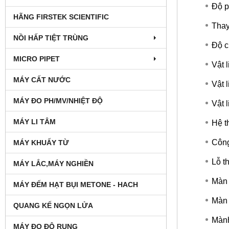
Độ p
HÃNG FIRSTEK SCIENTIFIC
Thay
NỒI HẤP TIỆT TRÙNG
Độ c
MICRO PIPET
Vật 
MÁY CẤT NƯỚC
Vật 
MÁY ĐO PH/MV/NHIỆT ĐỘ
Vật l
MÁY LI TÂM
Hệ t
Công
MÁY KHUẤY TỪ
Lỗ t
MÁY LẮC,MÁY NGHIỀN
Màn 
MÁY ĐẾM HẠT BỤI METONE - HACH
Màn 
QUANG KẾ NGỌN LỬA
Mành
MÁY ĐO ĐỘ RUNG