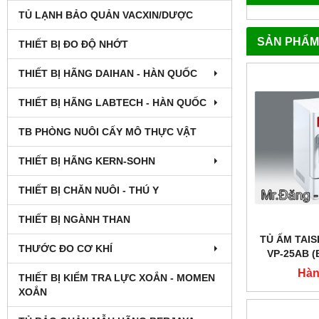
TỦ LẠNH BẢO QUẢN VACXIN/DƯỢC
SẢN PHẨM
THIẾT BỊ ĐO ĐỘ NHỚT
THIẾT BỊ HÃNG DAIHAN - HÀN QUỐC
THIẾT BỊ HÃNG LABTECH - HÀN QUỐC
TB PHÒNG NUÔI CẤY MÔ THỰC VẬT
THIẾT BỊ HÃNG KERN-SOHN
THIẾT BỊ CHĂN NUÔI - THÚ Y
THIẾT BỊ NGÀNH THAN
TỦ ẤM TAISI
THƯỚC ĐO CƠ KHÍ
VP-25AB 
BẰNG THÉP
Hàn
THIẾT BỊ KIỂM TRA LỰC XOẮN - MOMEN
HÓ
XOẮN