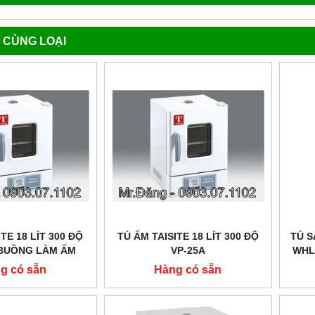
 CÙNG LOẠI
TE 18 LÍT 300 ĐỘ
TỦ ẤM TAISITE 18 LÍT 300 ĐỘ
TỦ S
(BUỒNG LÀM ẤM
VP-25A
WHL
 KHÔNG GỈ KHÁNG
BẰNG
g có sẵn
Hàng có sẵn
A CHẤT)