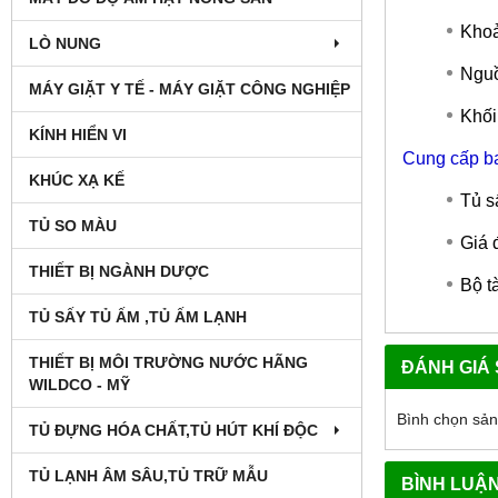
Khoả
LÒ NUNG
Nguồ
MÁY GIẶT Y TẾ - MÁY GIẶT CÔNG NGHIỆP
Khối
KÍNH HIỂN VI
Cung cấp b
KHÚC XẠ KẾ
Tủ s
TỦ SO MÀU
Giá 
THIẾT BỊ NGÀNH DƯỢC
Bộ t
TỦ SẤY TỦ ẤM ,TỦ ẤM LẠNH
THIẾT BỊ MÔI TRƯỜNG NƯỚC HÃNG
ĐÁNH GIÁ
WILDCO - MỸ
Bình chọn sả
TỦ ĐỰNG HÓA CHẤT,TỦ HÚT KHÍ ĐỘC
TỦ LẠNH ÂM SÂU,TỦ TRỮ MẪU
BÌNH LUẬ