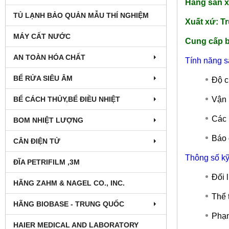
Hãng sản x
TỦ LẠNH BẢO QUẢN MẪU THÍ NGHIỆM
Xuất xứ: T
MÁY CẤT NƯỚC
Cung cấp 
AN TOÀN HÓA CHẤT
Tính năng 
BỂ RỬA SIÊU ÂM
Độ c
BỂ CÁCH THỦY,BỂ ĐIỀU NHIỆT
Vận 
Các 
BOM NHIỆT LƯỢNG
Báo 
CÂN ĐIỆN TỬ
Thông số kỹ
ĐĨA PETRIFILM ,3M
Đối 
HÃNG ZAHM & NAGEL CO., INC.
Thể 
HÃNG BIOBASE - TRUNG QUỐC
Phạm
HAIER MEDICAL AND LABORATORY