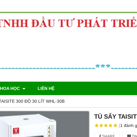
KHOA HỌC
LIÊN HỆ
TAISITE 300 ĐỘ 30 LÍT WHL-30B
TỦ SẤY TAISIT
(
1
đánh g
SHARE
TW