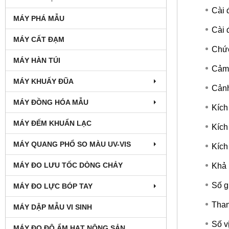
Cài 
MÁY PHÁ MẪU
Cài 
MÁY CẤT ĐẠM
Chức
MÁY HÀN TÚI
Cảm 
MÁY KHUẤY ĐŨA
Cảnh
MÁY ĐỒNG HÓA MẪU
Kích
MÁY ĐẾM KHUẨN LẠC
Kích
MÁY QUANG PHỔ SO MÀU UV-VIS
Kích
MÁY ĐO LƯU TỐC DÒNG CHẢY
Khả 
Số g
MÁY ĐO LỰC BÓP TAY
Than
MÁY DẬP MẪU VI SINH
Số vị
MÁY ĐO ĐỘ ẨM HẠT NÔNG SẢN