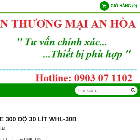
GIỎ HÀNG
(
0
)
E 300 ĐỘ 30 LÍT WHL-30B
iá
)
EET
LINKEDIN