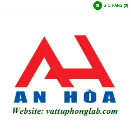
GIỎ HÀNG
(
0
)