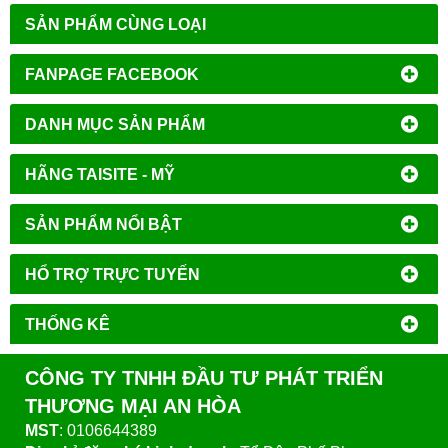
SẢN PHẨM CÙNG LOẠI
FANPAGE FACEBOOK
DANH MỤC SẢN PHẨM
HÃNG TAISITE - MỸ
SẢN PHẨM NỔI BẬT
HỔ TRỢ TRỰC TUYẾN
THỐNG KÊ
CÔNG TY TNHH ĐẦU TƯ PHÁT TRIỂN
THƯƠNG MẠI AN HÒA
MST
: 0106644389