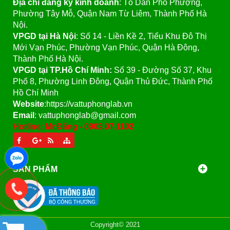
Địa chỉ đăng ký kinh doanh
: Tổ Dân Phố Phượng,
Phường Tây Mỗ, Quận Nam Từ Liêm, Thành Phố Hà
Nội.
VPGD tại Hà Nội
:
Số 14 - Liền Kề 2, Tiểu Khu Đô Thị
Mới Vạn Phúc, Phường Vạn Phúc, Quận Hà Đông,
Thành Phố Hà Nội.
VPGD tại TP.Hồ Chí Minh:
Số 39 - Đường Số 37, Khu
Phố 8, Phường Linh Đông, Quận Thủ Đức, Thành Phố
Hồ Chí Minh
Website
:https://vattuphonglab.vn
Email
: vattuphonglab@gmail.com
Hotline: Mr.Đăng - 0903.07.1102
SẢN PHẨM
Copyright© 2021