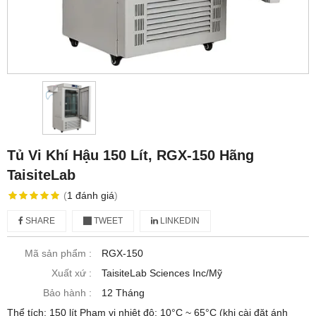
Tủ Vi Khí Hậu 150 Lít, RGX-150 Hãng
TaisiteLab
(
1
đánh giá
)
SHARE
TWEET
LINKEDIN
Mã sản phẩm :
RGX-150
Xuất xứ :
TaisiteLab Sciences Inc/Mỹ
Bảo hành :
12 Tháng
Thể tích: 150 lít Phạm vi nhiệt độ: 10°C ~ 65°C (khi cài đặt ánh