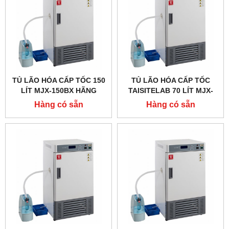
TỦ LÃO HÓA CẤP TỐC 150
TỦ LÃO HÓA CẤP TỐC
LÍT MJX-150BX HÃNG
TAISITELAB 70 LÍT MJX-
TAISITELAB
70BX,CHƯƠNG TRÌNH 30
Hàng có sẵn
Hàng có sẵn
BƯỚC