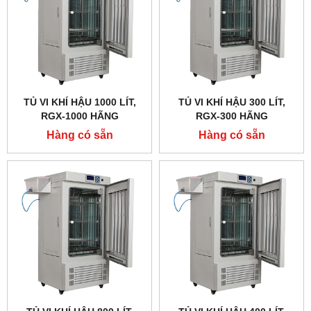
TỦ VI KHÍ HẬU 1000 LÍT,
TỦ VI KHÍ HẬU 300 LÍT,
RGX-1000 HÃNG
RGX-300 HÃNG
TAISITELAB
TAISITELAB
Hàng có sẵn
Hàng có sẵn