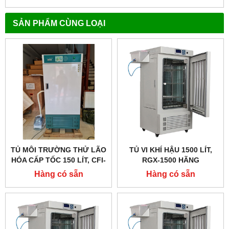
SẢN PHẨM CÙNG LOẠI
TỦ MÔI TRƯỜNG THỬ LÃO
TỦ VI KHÍ HẬU 1500 LÍT,
HÓA CẤP TỐC 150 LÍT, CFI-
RGX-1500 HÃNG
150B HÃNG TAISITELAB
TAISITELAB
Hàng có sẵn
Hàng có sẵn