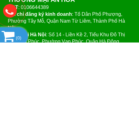
MST
: 0106644389
Địa chỉ đăng ký kinh doanh
: Tổ Dân Phố Phượng,
Phường Tây Mỗ, Quận Nam Từ Liêm, Thành Phố Hà
Nội.
VPGD tại Hà Nội
:
Số 14 - Liền Kề 2, Tiểu Khu Đô Thị
(
0
)
Mới Vạn Phúc, Phường Vạn Phúc, Quận Hà Đông,
Thành Phố Hà Nội.
VPGD tại TP.Hồ Chí Minh:
Số 39 - Đường Số 37, Khu
Phố 8, Phường Linh Đông, Quận Thủ Đức, Thành Phố
Hồ Chí Minh
Website
:https://vattuphonglab.vn
Email
: vattuphonglab@gmail.com
Hotline: Mr.Đăng - 0903.07.1102
SẢN PHẨM