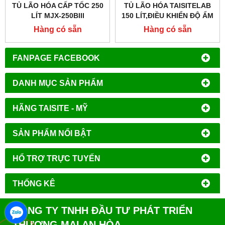
TỦ LÃO HÓA CẤP TỐC 250
TỦ LÃO HÓA TAISITELAB
LÍT MJX-250BIII
150 LÍT,ĐIỀU KHIỂN ĐỘ ẨM
TAISITELAB,ĐIỀU KHIỂN
MJX-150BIII
Hàng có sẵn
Hàng có sẵn
ĐỘ ẨM
FANPAGE FACEBOOK
DANH MỤC SẢN PHẨM
HÃNG TAISITE - MỸ
SẢN PHẨM NỔI BẬT
HỔ TRỢ TRỰC TUYẾN
THỐNG KÊ
CÔNG TY TNHH ĐẦU TƯ PHÁT TRIỂN
THƯƠNG MẠI AN HÒA