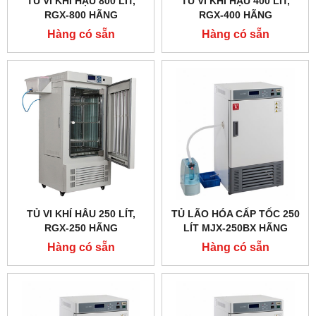
TỦ VI KHÍ HẬU 800 LÍT,
TỦ VI KHÍ HẬU 400 LÍT,
RGX-800 HÃNG
RGX-400 HÃNG
TAISITELAB
TAISITELAB
Hàng có sẵn
Hàng có sẵn
TỦ VI KHÍ HÂU 250 LÍT,
TỦ LÃO HÓA CẤP TỐC 250
RGX-250 HÃNG
LÍT MJX-250BX HÃNG
TAISITELAB
TAISITELAB
Hàng có sẵn
Hàng có sẵn