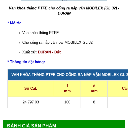
Van khóa thẳng PTFE cho cổng ra nắp vặn MOBILEX (GL 32) -
DURAN
* Mô tả:
Van khóa thẳng PTFE
Cho cổng ra nắp vặn loại MOBILEX GL 32
Xuất xứ:
DURAN - Đức
* Thông tin đặt hàng:
VAN KHÓA THẲNG PTFE CHO CỔNG RA NẮP VẶN MOBILEX GL 3
l
d
Số Cat.
Cái
mm
mm
24 797 03
160
8
ĐÁNH GIÁ SẢN PHẨM