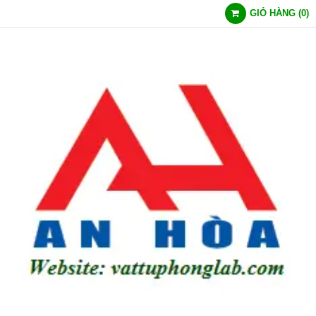
GIỎ HÀNG
(
0
)