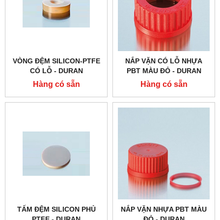
VÒNG ĐỆM SILICON-PTFE
NẮP VẶN CÓ LỖ NHỰA
CÓ LỖ - DURAN
PBT MÀU ĐỎ - DURAN
Hàng có sẵn
Hàng có sẵn
TẤM ĐỆM SILICON PHỦ
NẮP VẶN NHỰA PBT MÀU
PTFE - DURAN
ĐỎ - DURAN