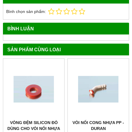
Bình chọn sản phẩm:
BÌNH LUẬN
SẢN PHẨM CÙNG LOẠI
VÒNG ĐỆM SILICON ĐỎ
VÒI NỐI CONG NHỰA PP -
DÙNG CHO VÒI NỐI NHỰA
DURAN