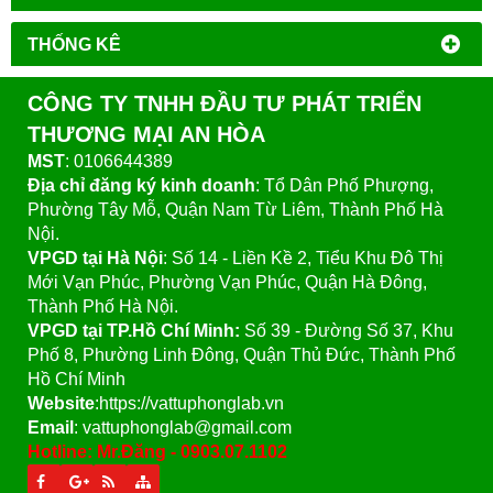
THỐNG KÊ
CÔNG TY TNHH ĐẦU TƯ PHÁT TRIỂN
THƯƠNG MẠI AN HÒA
MST
: 0106644389
Địa chỉ đăng ký kinh doanh
: Tổ Dân Phố Phượng,
Phường Tây Mỗ, Quận Nam Từ Liêm, Thành Phố Hà
Nội.
VPGD tại Hà Nội
:
Số 14 - Liền Kề 2, Tiểu Khu Đô Thị
Mới Vạn Phúc, Phường Vạn Phúc, Quận Hà Đông,
Thành Phố Hà Nội.
VPGD tại TP.Hồ Chí Minh:
Số 39 - Đường Số 37, Khu
Phố 8, Phường Linh Đông, Quận Thủ Đức, Thành Phố
Hồ Chí Minh
Website
:https://vattuphonglab.vn
Email
: vattuphonglab@gmail.com
Hotline: Mr.Đăng - 0903.07.1102