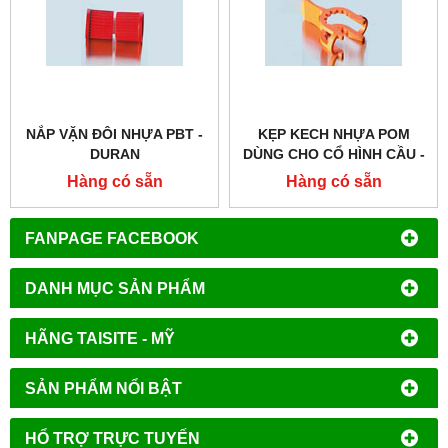
NẮP VẶN ĐÔI NHỰA PBT -
KẸP KECH NHỰA POM
DURAN
DÙNG CHO CỔ HÌNH CẦU -
DURAN
Hàng có sẵn
Hàng có sẵn
FANPAGE FACEBOOK
DANH MỤC SẢN PHẨM
HÃNG TAISITE - MỸ
SẢN PHẨM NỔI BẬT
HỔ TRỢ TRỰC TUYẾN