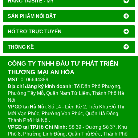
HÃNG TAISITE - MỸ
SẢN PHẨM NỔI BẬT
HỔ TRỢ TRỰC TUYẾN
THỐNG KÊ
CÔNG TY TNHH ĐẦU TƯ PHÁT TRIỂN
THƯƠNG MẠI AN HÒA
MST
: 0106644389
Địa chỉ đăng ký kinh doanh
: Tổ Dân Phố Phượng,
Phường Tây Mỗ, Quận Nam Từ Liêm, Thành Phố Hà
Nội.
VPGD tại Hà Nội
:
Số 14 - Liền Kề 2, Tiểu Khu Đô Thị
Mới Vạn Phúc, Phường Vạn Phúc, Quận Hà Đông,
Thành Phố Hà Nội.
VPGD tại TP.Hồ Chí Minh:
Số 39 - Đường Số 37, Khu
Phố 8, Phường Linh Đông, Quận Thủ Đức, Thành Phố