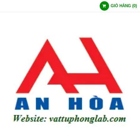
GIỎ HÀNG
(
0
)