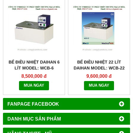
BỂ ĐIỀU NHIỆT DAIHAN 6
BỂ ĐIỀU NHIỆT 22 LÍT
LÍT MODEL: WCB-6
DAIHAN MODEL: WCB-22
8,500,000 đ
9,600,000 đ
MUA NGAY
MUA NGAY
FANPAGE FACEBOOK
DANH MỤC SẢN PHẨM