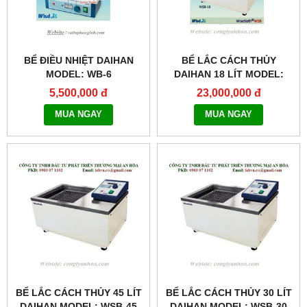
BỂ ĐIỀU NHIỆT DAIHAN
BỂ LẮC CÁCH THỦY
MODEL: WB-6
DAIHAN 18 LÍT MODEL:
WSB-18
5,500,000 đ
23,000,000 đ
MUA NGAY
MUA NGAY
BỂ LẮC CÁCH THỦY 45 LÍT
BỂ LẮC CÁCH THỦY 30 LÍT
DAIHAN MODEL: WSB-45
DAIHAN MODEL: WSB-30