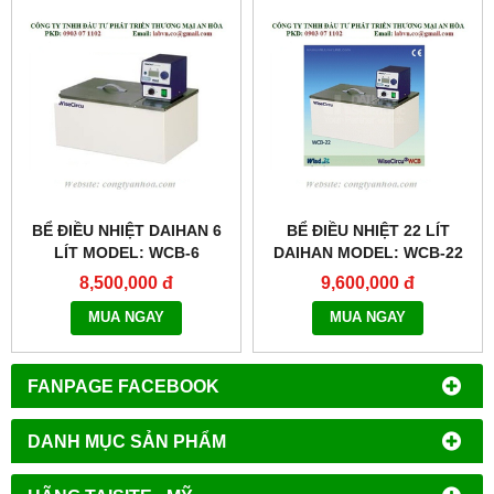
BỂ ĐIỀU NHIỆT DAIHAN 6
BỂ ĐIỀU NHIỆT 22 LÍT
LÍT MODEL: WCB-6
DAIHAN MODEL: WCB-22
8,500,000 đ
9,600,000 đ
MUA NGAY
MUA NGAY
FANPAGE FACEBOOK
DANH MỤC SẢN PHẨM