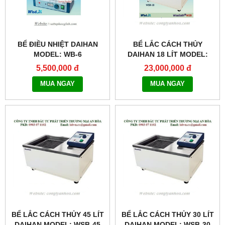
BỂ ĐIỀU NHIỆT DAIHAN
BỂ LẮC CÁCH THỦY
MODEL: WB-6
DAIHAN 18 LÍT MODEL:
WSB-18
5,500,000 đ
23,000,000 đ
MUA NGAY
MUA NGAY
BỂ LẮC CÁCH THỦY 45 LÍT
BỂ LẮC CÁCH THỦY 30 LÍT
DAIHAN MODEL: WSB-45
DAIHAN MODEL: WSB-30