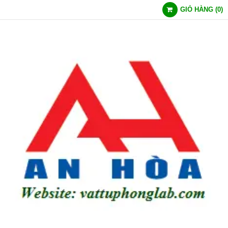
GIỎ HÀNG
(
0
)