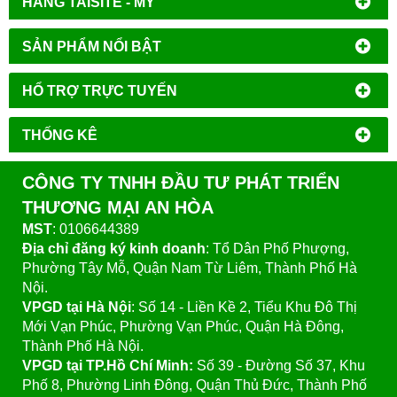
HÃNG TAISITE - MỸ
SẢN PHẨM NỔI BẬT
HỔ TRỢ TRỰC TUYẾN
THỐNG KÊ
CÔNG TY TNHH ĐẦU TƯ PHÁT TRIỂN
THƯƠNG MẠI AN HÒA
MST
: 0106644389
Địa chỉ đăng ký kinh doanh
: Tổ Dân Phố Phượng,
Phường Tây Mỗ, Quận Nam Từ Liêm, Thành Phố Hà
Nội.
VPGD tại Hà Nội
:
Số 14 - Liền Kề 2, Tiểu Khu Đô Thị
Mới Vạn Phúc, Phường Vạn Phúc, Quận Hà Đông,
Thành Phố Hà Nội.
VPGD tại TP.Hồ Chí Minh:
Số 39 - Đường Số 37, Khu
Phố 8, Phường Linh Đông, Quận Thủ Đức, Thành Phố