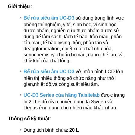
Giới thiệu :
Bể rửa siêu âm UC-D3
sử dụng trong lĩnh vực
phòng thí nghiệm, y tế, sinh học, vi sinh học,
dược phẩm, nghiên cứu thực phẩm được sử
dụng để làm sạch, tách tế bào, trộn mẫu, phân
tán mẫu, tế bào lysing, trộn, phân tán và
deagglomeration, chiết xuất chất nhũ hóa,
sonochemistry, chuẩn bị mẫu, nano-chế tạo, và
khử khí của chất lỏng.
Bể rửa siêu âm UC-D3
với màn hình LCD lớn
hiển thị nhiều thông số chức năng như thời
gian,nhiệt độ,và công suất siêu âm.
UC-D3 Series của hãng Taisitelab
được trang
bị 2 chế độ rửa chuyên dụng là Sweep và
Degas ứng dụng cho nhiều mẫu khác nhau.
Thông số kỹ thuật:
Dung tích bình chứa:
20 L