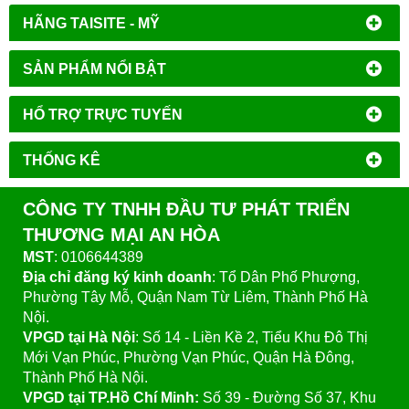
HÃNG TAISITE - MỸ
SẢN PHẨM NỔI BẬT
HỔ TRỢ TRỰC TUYẾN
THỐNG KÊ
CÔNG TY TNHH ĐẦU TƯ PHÁT TRIỂN
THƯƠNG MẠI AN HÒA
MST
: 0106644389
Địa chỉ đăng ký kinh doanh
: Tổ Dân Phố Phượng,
Phường Tây Mỗ, Quận Nam Từ Liêm, Thành Phố Hà
Nội.
VPGD tại Hà Nội
:
Số 14 - Liền Kề 2, Tiểu Khu Đô Thị
Mới Vạn Phúc, Phường Vạn Phúc, Quận Hà Đông,
Thành Phố Hà Nội.
VPGD tại TP.Hồ Chí Minh:
Số 39 - Đường Số 37, Khu