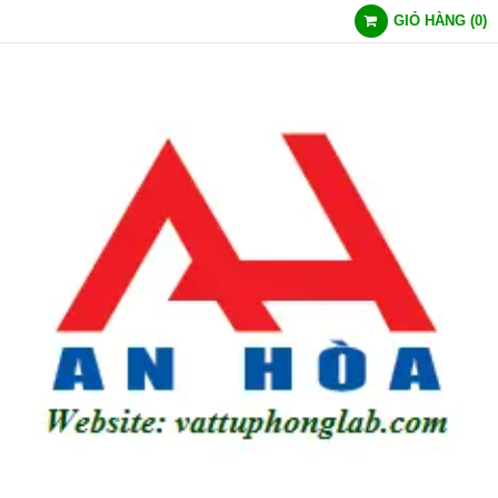
GIỎ HÀNG
(
0
)