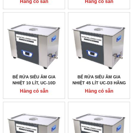
Hàng có sẵn
Hàng có sẵn
BỂ RỬA SIÊU ÂM GIA
BỂ RỬA SIÊU ÂM GIA
NHIỆT 10 LÍT, UC-10D
NHIỆT 45 LÍT UC-D3 HÃNG
HÃNG TAISITE
TAISITELAB
Hàng có sẵn
Hàng có sẵn