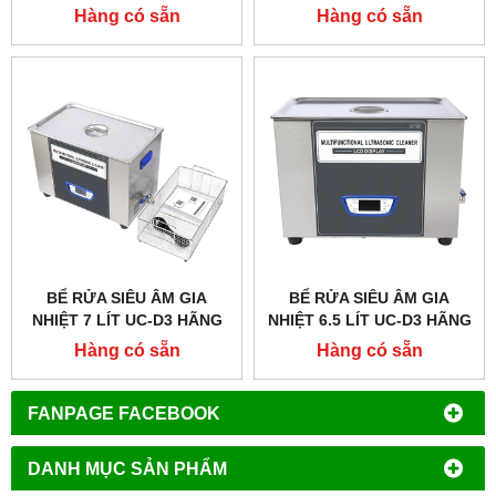
TAISITELAB
TAISITELAB
Hàng có sẵn
Hàng có sẵn
BỂ RỬA SIÊU ÂM GIA
BỂ RỬA SIÊU ÂM GIA
NHIỆT 7 LÍT UC-D3 HÃNG
NHIỆT 6.5 LÍT UC-D3 HÃNG
TAISITELAB
TAISITELAB
Hàng có sẵn
Hàng có sẵn
FANPAGE FACEBOOK
DANH MỤC SẢN PHẨM