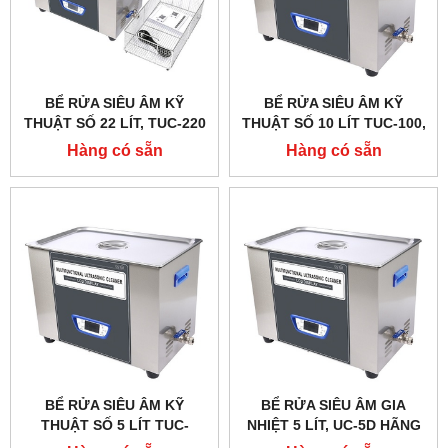
BỂ RỬA SIÊU ÂM KỸ
BỂ RỬA SIÊU ÂM KỸ
THUẬT SỐ 22 LÍT, TUC-220
THUẬT SỐ 10 LÍT TUC-100,
HÃNG TAISITELAB / MỸ
HÃNG TAISITE
Hàng có sẵn
Hàng có sẵn
BỂ RỬA SIÊU ÂM KỸ
BỂ RỬA SIÊU ÂM GIA
THUẬT SỐ 5 LÍT TUC-
NHIỆT 5 LÍT, UC-5D HÃNG
48,HÃNG TAISITE
TAISITE