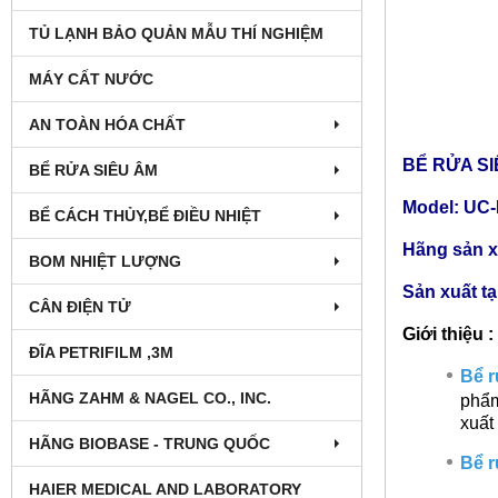
TỦ LẠNH BẢO QUẢN MẪU THÍ NGHIỆM
MÁY CẤT NƯỚC
AN TOÀN HÓA CHẤT
BỂ RỬA SI
BỂ RỬA SIÊU ÂM
Model: UC
BỂ CÁCH THỦY,BỂ ĐIỀU NHIỆT
Hãng sản xu
BOM NHIỆT LƯỢNG
Sản xuất t
CÂN ĐIỆN TỬ
Giới thiệu :
ĐĨA PETRIFILM ,3M
Bể 
HÃNG ZAHM & NAGEL CO., INC.
phẩm
xuất
HÃNG BIOBASE - TRUNG QUỐC
Bể 
HAIER MEDICAL AND LABORATORY