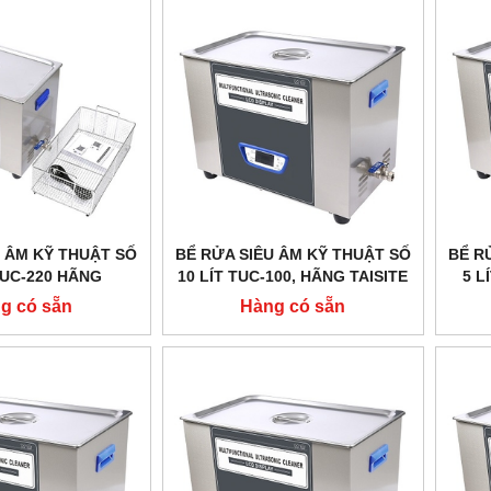
U ÂM KỸ THUẬT SỐ
BỂ RỬA SIÊU ÂM KỸ THUẬT SỐ
BỂ R
 TUC-220 HÃNG
10 LÍT TUC-100, HÃNG TAISITE
5 L
TELAB / MỸ
g có sẵn
Hàng có sẵn