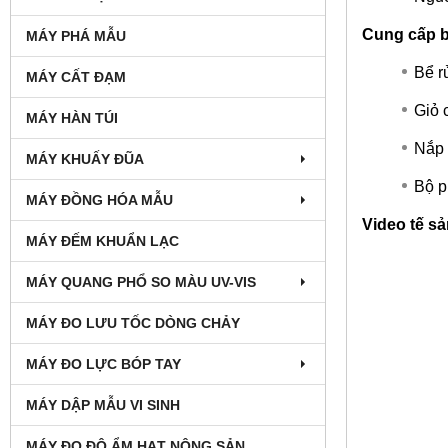
Cung cấp 
MÁY PHÁ MẪU
Bể r
MÁY CẤT ĐẠM
Giỏ 
MÁY HÀN TÚI
Nắp
MÁY KHUẤY ĐŨA
Bộ p
MÁY ĐỒNG HÓA MẪU
​Video tế 
MÁY ĐẾM KHUẨN LẠC
MÁY QUANG PHỔ SO MÀU UV-VIS
MÁY ĐO LƯU TỐC DÒNG CHẢY
MÁY ĐO LỰC BÓP TAY
MÁY DẬP MẪU VI SINH
MÁY ĐO ĐỘ ẨM HẠT NÔNG SẢN