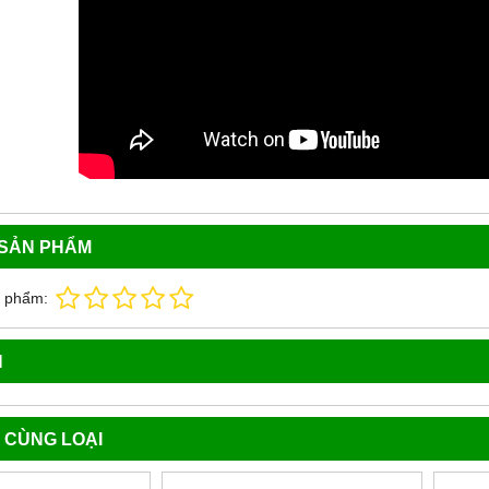
 SẢN PHẨM
n phẩm:
N
 CÙNG LOẠI