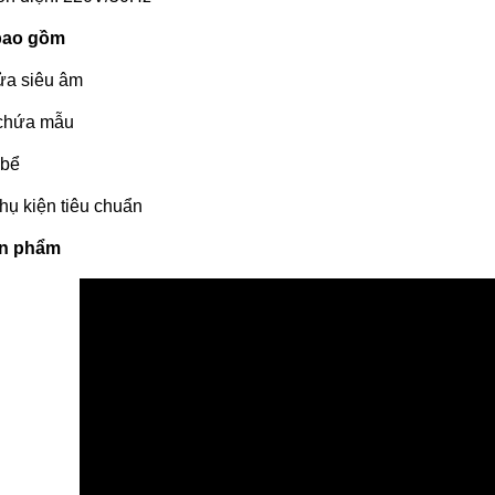
bao gồm
ửa siêu âm
chứa mẫu
 bể
hụ kiện tiêu chuẩn
sản phẩm