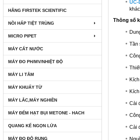
UC-D
khác
HÃNG FIRSTEK SCIENTIFIC
Thông số k
NỒI HẤP TIỆT TRÙNG
Dung
MICRO PIPET
Tần 
MÁY CẤT NƯỚC
Công
MÁY ĐO PH/MV/NHIỆT ĐỘ
Thiế
MÁY LI TÂM
Kích
MÁY KHUẤY TỪ
Kích
MÁY LẮC,MÁY NGHIỀN
Cài 
MÁY ĐẾM HẠT BỤI METONE - HACH
Công
QUANG KẾ NGỌN LỬA
Cài 
MÁY ĐO ĐỘ RUNG
Nguồ