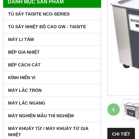
DANH MỤC SẢN PHẨM
TỦ SẤY TAISITE NCO-SERIES
TỦ SẤY NHIỆT ĐỘ CAO GW - TAISITE
MÁY LI TÂM
BẾP GIA NHIỆT
BẾP CÁCH CÁT
KÍNH HIỂN VI
MÁY LẮC TRÒN
MÁY LẮC NGANG
‹
MÁY NGHIỀN MẪU THÍ NGHIỆM
MÁY KHUẤY TỪ / MÁY KHUẤY TỪ GIA
CHI TIẾT
NHIỆT