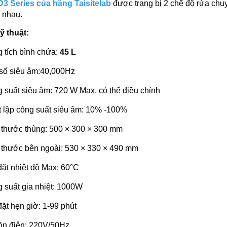
3 Series của hãng Taisitelab
được trang bị 2 chế độ rửa ch
 nhau.
ỹ thuật:
 tích bình chứa:
45 L
số siêu âm:40,000Hz
 suất siêu âm: 720 W Max, có thể điều chỉnh
t lập công suất siêu âm: 10% -100%
 thước thùng: 500 × 300 × 300 mm
 thước bên ngoài: 530 × 330 × 490 mm
đặt nhiệt độ Max: 60°C
 suất gia nhiệt: 1000W
đặt hẹn giờ: 1-99 phút
n điện: 220V/50Hz