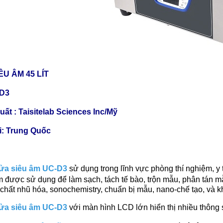
ÊU ÂM 45 LÍT
-D3
ất : Taisitelab Sciences Inc/Mỹ
ại: Trung Quốc
rửa siêu âm UC-D3
sử dụng trong lĩnh vực phòng thí nghiệm, y 
 được sử dụng để làm sạch, tách tế bào, trộn mẫu, phân tán mẫu
 chất nhũ hóa, sonochemistry, chuẩn bị mẫu, nano-chế tạo, và k
rửa siêu âm UC-D3
với màn hình LCD lớn hiển thị nhiều thông 