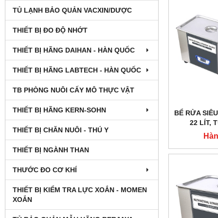
TỦ LẠNH BẢO QUẢN VACXIN/DƯỢC
THIẾT BỊ ĐO ĐỘ NHỚT
THIẾT BỊ HÃNG DAIHAN - HÀN QUỐC
THIẾT BỊ HÃNG LABTECH - HÀN QUỐC
TB PHÒNG NUÔI CẤY MÔ THỰC VẬT
THIẾT BỊ HÃNG KERN-SOHN
BỂ RỬA SIÊ
22 LÍT,
THIẾT BỊ CHĂN NUÔI - THÚ Y
TAISI
Hàn
THIẾT BỊ NGÀNH THAN
THƯỚC ĐO CƠ KHÍ
THIẾT BỊ KIỂM TRA LỰC XOẮN - MOMEN
XOẮN