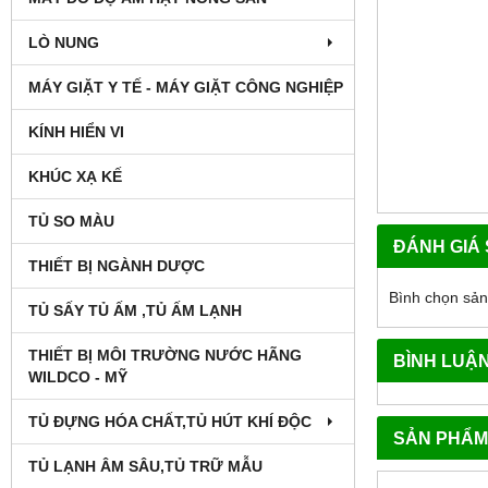
LÒ NUNG
MÁY GIẶT Y TẾ - MÁY GIẶT CÔNG NGHIỆP
KÍNH HIỂN VI
KHÚC XẠ KẾ
TỦ SO MÀU
ĐÁNH GIÁ
THIẾT BỊ NGÀNH DƯỢC
Bình chọn sả
TỦ SẤY TỦ ẤM ,TỦ ẤM LẠNH
THIẾT BỊ MÔI TRƯỜNG NƯỚC HÃNG
BÌNH LUẬ
WILDCO - MỸ
TỦ ĐỰNG HÓA CHẤT,TỦ HÚT KHÍ ĐỘC
SẢN PHẨM
TỦ LẠNH ÂM SÂU,TỦ TRỮ MẪU